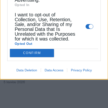
Opted In
13 Ιουνίου 2025
I want to opt-out of
Collection, Use, Retention,
Sale, and/or Sharing of my
Personal Data that Is
Unrelated with the Purposes
for which it was collected.
Opted Out
CONFIRM
ΕΠΙΧΕΙΡΗΣΕΙΣ
Metlen: “Στην πρίζα” μπαταρία 48 ΜW
Data Deletion
Data Access
Privacy Policy
στον Πολύγυρο Χαλκιδικής
5 Ιουνίου 2026