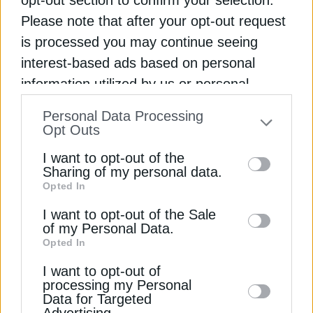
Please note that after your opt-out request
ΕΠΙΧΕΙΡΗΣΕΙΣ
is processed you may continue seeing
ΑΒΑΞ: Πώς διαμορφώνονται τα
interest-based ads based on personal
δικαιώματα ψήφου μετά από τον θάνατο
information utilized by us or personal
του Κ. Κουβαρά
information disclosed to third parties prior
16 Ιουλίου 2026
Personal Data Processing
to your opt-out. You may separately opt-out
Opt Outs
of the further disclosure of your personal
I want to opt-out of the
information by third parties on the IAB’s list
Sharing of my personal data.
Opted In
of downstream participants. This
information may also be disclosed by us to
I want to opt-out of the Sale
of my Personal Data.
third parties on the
IAB’s List of
Opted In
Downstream Participants
that may further
ΕΠΙΧΕΙΡΗΣΕΙΣ
I want to opt-out of
disclose it to other third parties.
processing my Personal
Next Step Media Group: Νέα εποχή στα
Data for Targeted
Μέσα Ενημέρωσης
Advertising.