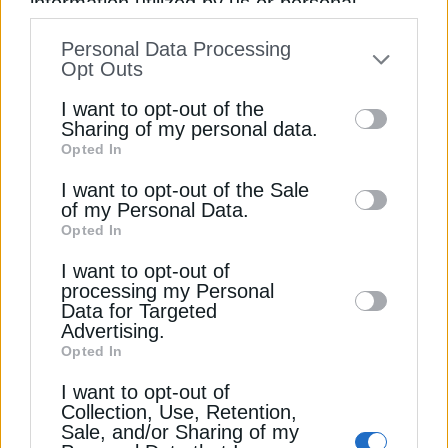
information utilized by us or personal
και Οικονομικών
Εγγραφή στο Newsletter
information disclosed to third parties prior
Personal Data Processing
to your opt-out. You may separately opt-out
Newsroom
Από
27 Δεκεμβρίου 2024
Opt Outs
of the further disclosure of your personal
I want to opt-out of the
information by third parties on the IAB’s list
Sharing of my personal data.
Opted In
of downstream participants. This
Αποδέσχομαι τους
Όρους χρήσης και
*
information may also be disclosed by us to
I want to opt-out of the Sale
την Πολιτική Απορρήτου
of my Personal Data.
third parties on the
IAB’s List of
Opted In
Downstream Participants
that may further
Εγγραφή
I want to opt-out of
disclose it to other third parties.
processing my Personal
Data for Targeted
Advertising.
Opted In
ΥΠΟΔΟΜΕΣ
I want to opt-out of
Collection, Use, Retention,
ΓΑΙΑΟΣΕ: Οι υποψήφιοι για το
Sale, and/or Sharing of my