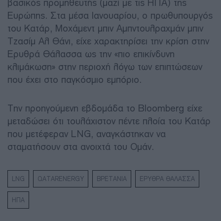
βασικός προμηθευτής (μαζί με τις ΗΠΑ) της
Ευρώπης. Στα μέσα Ιανουαρίου, ο πρωθυπουργός
του Κατάρ, Μοχάμεντ μπιν Αμπντουλραχμάν μπιν
Τζασίμ Αλ Θάνι, είχε χαρακτηρίσει την κρίση στην
Ερυθρά Θάλασσα ως την «πιο επικίνδυνη
κλιμάκωση» στην περιοχή λόγω των επιπτώσεων
που έχει στο παγκόσμιο εμπόριο.
Την προηγούμενη εβδομάδα το Bloomberg είχε
μεταδώσει ότι τουλάχιστον πέντε πλοία του Κατάρ
που μετέφεραν LNG, αναγκάστηκαν να
σταματήσουν στα ανοιχτά του Ομάν.
LNG
QATARENERGY
ΒΡΕΤΑΝΙΑ
ΕΡΥΘΡΑ ΘΑΛΑΣΣΑ
ΗΠΑ