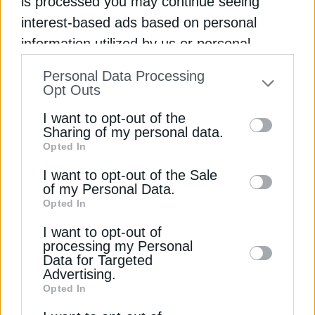
is processed you may continue seeing
interest-based ads based on personal
information utilized by us or personal
information disclosed to third parties prior
Personal Data Processing
to your opt-out. You may separately opt-out
Opt Outs
of the further disclosure of your personal
I want to opt-out of the
information by third parties on the IAB’s list
Sharing of my personal data.
ΔΙΕΘΝΗ
Opted In
of downstream participants. This
Η Ουγγαρία ξεκινά τις προετοιμασίες για
information may also be disclosed by us to
I want to opt-out of the Sale
την εγκατάσταση αμερικανικών SMR
of my Personal Data.
third parties on the
IAB’s List of
Opted In
31 Ιουλίου 2025
Downstream Participants
that may further
I want to opt-out of
disclose it to other third parties.
processing my Personal
Data for Targeted
Advertising.
Opted In