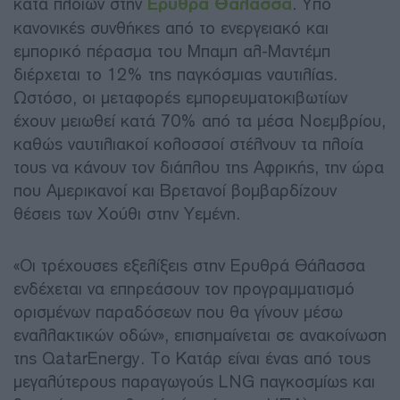
κατά πλοίων στην
Ερυθρά Θάλασσα
. Υπό
κανονικές συνθήκες από το ενεργειακό και
εμπορικό πέρασμα του Μπαμπ αλ-Μαντέμπ
διέρχεται το 12% της παγκόσμιας ναυτιλίας.
Ωστόσο, οι μεταφορές εμπορευματοκιβωτίων
έχουν μειωθεί κατά 70% από τα μέσα Νοεμβρίου,
καθώς ναυτιλιακοί κολοσσοί στέλνουν τα πλοία
τους να κάνουν τον διάπλου της Αφρικής, την ώρα
που Αμερικανοί και Βρετανοί βομβαρδίζουν
θέσεις των Χούθι στην Υεμένη.
«Οι τρέχουσες εξελίξεις στην Ερυθρά Θάλασσα
ενδέχεται να επηρεάσουν τον προγραμματισμό
ορισμένων παραδόσεων που θα γίνουν μέσω
εναλλακτικών οδών», επισημαίνεται σε ανακοίνωση
της QatarEnergy. Το Κατάρ είναι ένας από τους
μεγαλύτερους παραγωγούς LNG παγκοσμίως και