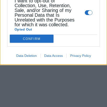
I want to opt-out of
Collection, Use, Retention,
Sale, and/or Sharing of my
Personal Data that Is
ΔΙΕΘΝΗ
Unrelated with the Purposes
for which it was collected.
Η Γαλλία θα προσφέρει στήριξη στον
Opted Out
ενεργειακό τομέα της Ουκρανίας
5 Φεβρουαρίου 2026
CONFIRM
Data Deletion
Data Access
Privacy Policy