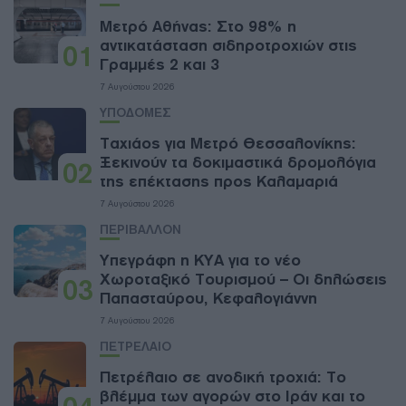
Μετρό Αθήνας: Στο 98% η
αντικατάσταση σιδηροτροχιών στις
01
Γραμμές 2 και 3
7 Αυγούστου 2026
ΥΠΟΔΟΜΕΣ
Ταχιάος για Μετρό Θεσσαλονίκης:
Ξεκινούν τα δοκιμαστικά δρομολόγια
02
της επέκτασης προς Καλαμαριά
7 Αυγούστου 2026
ΠΕΡΙΒΑΛΛΟΝ
Υπεγράφη η ΚΥΑ για το νέο
Χωροταξικό Τουρισμού – Οι δηλώσεις
03
Παπασταύρου, Κεφαλογιάννη
7 Αυγούστου 2026
ΠΕΤΡΕΛΑΙΟ
Πετρέλαιο σε ανοδική τροχιά: Το
βλέμμα των αγορών στο Ιράν και το