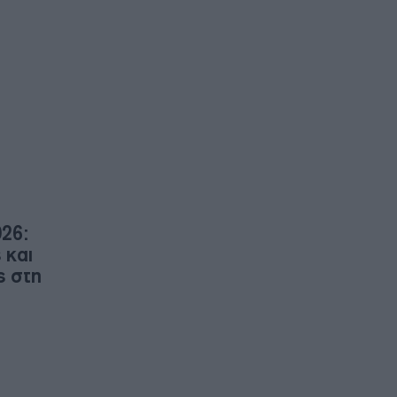
26:
 και
ς στη