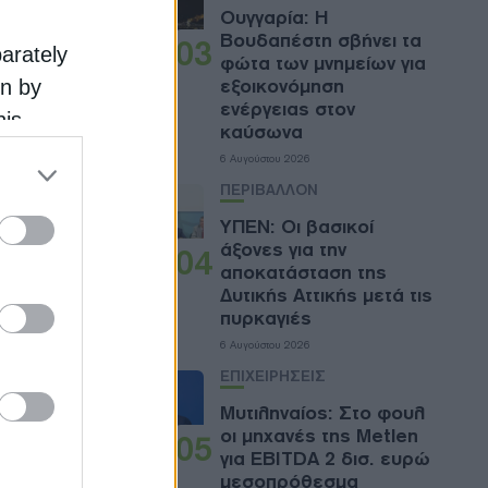
Ουγγαρία: Η
Βουδαπέστη σβήνει τα
03
parately
φώτα των μνημείων για
εξοικονόμηση
on by
ενέργειας στον
his
καύσωνα
 the
6 Αυγούστου 2026
ose it to
ΠΕΡΙΒΑΛΛΟΝ
ΥΠΕΝ: Oι βασικοί
άξονες για την
04
αποκατάσταση της
Δυτικής Αττικής μετά τις
πυρκαγιές
6 Αυγούστου 2026
ΕΠΙΧΕΙΡΗΣΕΙΣ
Μυτιληναίος: Στο φουλ
οι μηχανές της Metlen
05
 Ελλάδα
για EBITDA 2 δισ. ευρώ
ι την
μεσοπρόθεσμα