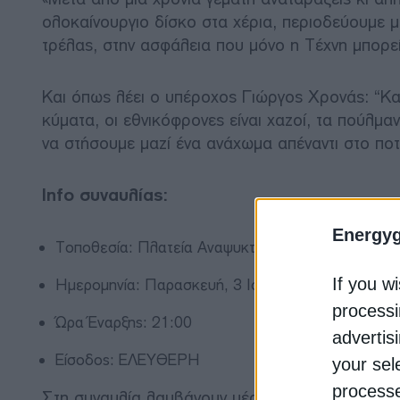
ολοκαίνουργιο δίσκο στα χέρια, περιοδεύουμε μ
τρέλας, στην ασφάλεια που μόνο η Τέχνη μπορε
Και όπως λέει ο υπέροχος Γιώργος Χρονάς: “Κ
κύματα, οι εθνικόφρονες είναι χαζοί, τα πούλμα
να στήσουμε μαζί ένα ανάχωμα απέναντι στο ποτά
Info συναυλίας:
Energy
Τοποθεσία: Πλατεία Αναψυκτηρίου, Ελευσίνα
If you wi
Ημερομηνία: Παρασκευή, 3 Ιουλίου, 2026
processi
Ώρα Έναρξης: 21:00
advertis
Είσοδος: ΕΛΕΥΘΕΡΗ
your sel
processe
Στη συναυλία λαμβάνουν μέρος οι: