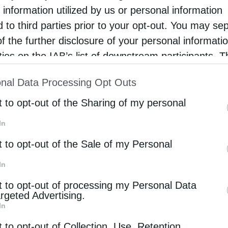
 information utilized by us or personal information
d to third parties prior to your opt-out. You may se
of the further disclosure of your personal informati
rties on the IAB’s list of downstream participants. T
ion may also be disclosed by us to third parties on
nal Data Processing Opt Outs
st of Downstream Participants
that may further discl
αγούδι
rd parties.
t to opt-out of the Sharing of my personal
In
t to opt-out of the Sale of my Personal
ηψία
In
t to opt-out of processing my Personal Data
argeted Advertising.
από είκοσι χρόνια σε συναυλίες και περιοδείες στην
In
ον αυθορμητισμό και τη ζεστασιά που χαρακτήρισαν κα
t to opt-out of Collection, Use, Retention,