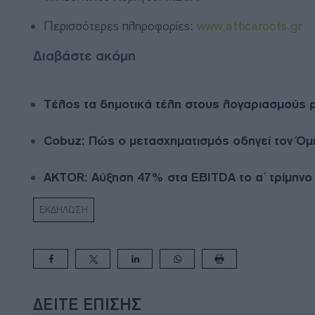
Περισσότερες πληροφορίες:
www.atticaroots.gr
Διαβάστε ακόμη
Τέλος τα δημοτικά τέλη στους λογαριασμούς 
Cobuz: Πώς ο μετασχηματισμός οδηγεί τον Όμι
AKTOR: Αύξηση 47% στα EBITDA το α΄ τρίμηνο
ΕΚΔΗΛΩΣΗ
ΔΕΊΤΕ ΕΠΊΣΗΣ