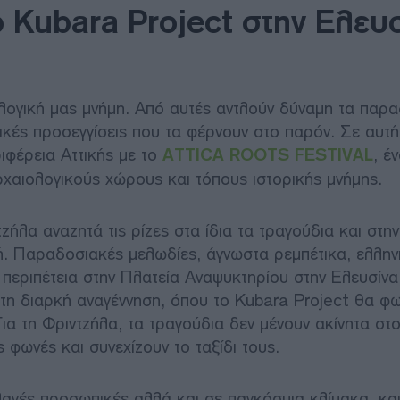
 Kubara Project στην Ελευ
λλογική μας μνήμη. Από αυτές αντλούν δύναμη τα παρ
ικές προσεγγίσεις που τα φέρνουν στο παρόν. Σε αυτή
ιφέρεια Αττικής με το
ATTICA ROOTS FESTIVAL
, έ
ρχαιολογικούς χώρους και τόπους ιστορικής μνήμης.
λα αναζητά τις ρίζες στα ίδια τα τραγούδια και στην
ή. Παραδοσιακές μελωδίες, άγνωστα ρεμπέτικα, ελληνι
ή περιπέτεια στην Πλατεία Αναψυκτηρίου στην Ελευσίνα,
η διαρκή αναγέννηση, όπου το Kubara Project θα φωτ
ια τη Φριντζήλα, τα τραγούδια δεν μένουν ακίνητα στ
ς φωνές και συνεχίζουν το ταξίδι τους.
λαγές προσωπικές αλλά και σε παγκόσμια κλίμακα, και