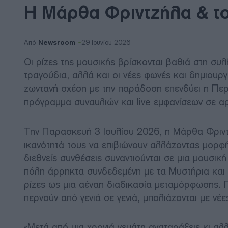
Η Μάρθα Φριντζήλα & το
Newsroom
Από
29 Ιουνίου 2026
Οι ρίζες της μουσικής βρίσκονται βαθιά στη συ
τραγούδια, αλλά και οι νέες φωνές και δημιουργ
ζωντανή σχέση με την παράδοση επενδύει η Περ
πρόγραμμα συναυλιών και live εμφανίσεων σε α
Την Παρασκευή 3 Ιουλίου 2026, η Μάρθα Φριντζή
ικανότητά τους να επιβιώνουν αλλάζοντας μορφ
διεθνείς συνθέσεις συναντιούνται σε μια μουσικ
πόλη άρρηκτα συνδεδεμένη με τα Μυστήρια και τ
ρίζες ως μια αέναη διαδικασία μεταμόρφωσης. Γ
περνούν από γενιά σε γενιά, μπολιάζονται με νέε
«Μετά από μια χρονιά γεμάτη αναταράξεις κι αλ