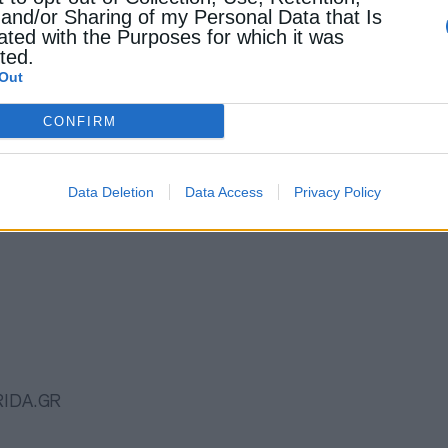
καλύτερή της στιγμή και δεξιοτέχνες μουσικούς που δέ
 and/or Sharing of my Personal Data that Is
ούς προσωπικούς δεσμούς τους. Προσωπικές ιστορίες
ated with the Purposes for which it was
cted.
η, τη φιλία, τη μοναξιά, τον έρωτα, τη σχέση με τους
Out
CONFIRM
γονται τραγούδια των σπουδαιότερων Ελλήνων και ξέ
ι υλικό από την προσωπική δισκογραφία της ερμηνεύτ
Data Deletion
Data Access
Privacy Policy
RIDA.GR