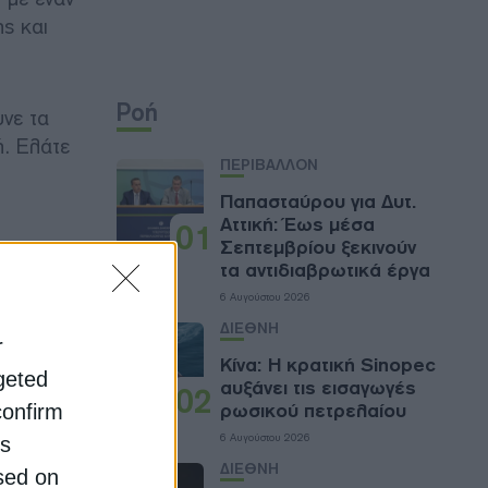
ς και
Ροή
νε τα
ή. Ελάτε
ΠΕΡΙΒΑΛΛΟΝ
Παπασταύρου για Δυτ.
Αττική: Έως μέσα
01
Σεπτεμβρίου ξεκινούν
τα αντιδιαβρωτικά έργα
6 Αυγούστου 2026
ΔΙΕΘΝΗ
r
Κίνα: Η κρατική Sinopec
rgeted
αυξάνει τις εισαγωγές
02
ρωσικού πετρελαίου
confirm
6 Αυγούστου 2026
is
ΔΙΕΘΝΗ
sed on