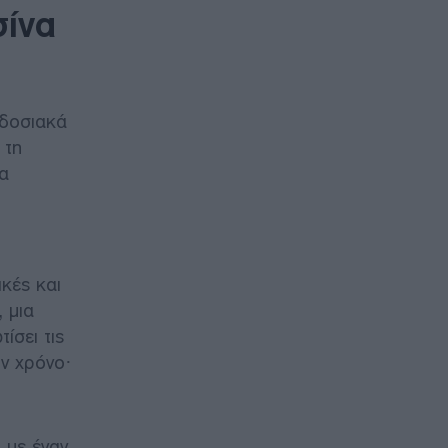
σίνα
αδοσιακά
 τη
να
κές και
 μια
ίσει τις
ον χρόνο·
 με έναν