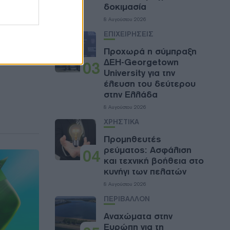
δοκιμασία
8 Αυγούστου 2026
ΕΠΙΧΕΙΡΗΣΕΙΣ
Προχωρά η σύμπραξη
ΔΕΗ-Georgetown
03
University για την
έλευση του δεύτερου
στην Ελλάδα
8 Αυγούστου 2026
ΧΡΗΣΤΙΚΑ
Προμηθευτές
ρεύματος: Ασφάλιση
04
και τεχνική βοήθεια στο
κυνήγι των πελατών
8 Αυγούστου 2026
ΠΕΡΙΒΑΛΛΟΝ
Αναχώματα στην
Ευρώπη για τη