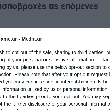
ασποβροχές τις επόμενες
game.gr -
Media.gr
μεταφέρονται προς την Ελλάδα και αναμένεται να την
πως αναφέρει ο κόμβος πληροφόρησης για την ατμοσ
sh to opt-out of the sale, sharing to third parties, o
 θα συνοδεύεται από εκτεταμένες βροχοπτώσεις, αρχ
ng of your personal or sensitive information for ta
-2/4, στο σύνολο της χώρας. Οι
βροχές
θα εκδηλωθού
ing by us, please use the below opt-out section to 
υμβάλλοντας παράλληλα στη μείωση των συγκεντρώσε
ection. Please note that after your opt-out request 
d you may continue seeing interest-based ads ba
πιο περιορισμένα φαινόμενα βροχής αναμένεται να
 information utilized by us or personal information
ητας του αέρα στις 1-2/4, κυρίως:
d to third parties prior to your opt-out. You may se
of the further disclosure of your personal informati