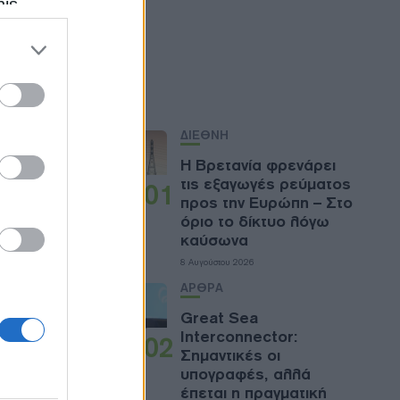
his
 the
ose it to
Ροή
ίζεται
rnicus
ΔΙΕΘΝΗ
Η Βρετανία φρενάρει
τις εξαγωγές ρεύματος
01
προς την Ευρώπη – Στο
να της
όριο το δίκτυο λόγω
καύσωνα
8 Αυγούστου 2026
ΑΡΘΡΑ
Great Sea
Interconnector:
02
Σημαντικές οι
υπογραφές, αλλά
έπεται η πραγματική