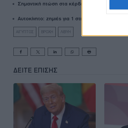
Σημαντική πτώση στα κέρδη της BYD εν μέσω 
Αυτοκίνητο: ζημιές για 1 στις 4 εταιρείες προ
ΑΙΓΥΠΤΟΣ
ΒΡΟΧΗ
ΛΙΒΥΗ
ΔΕΊΤΕ ΕΠΊΣΗΣ