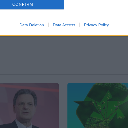
σκληρού ανταγωνισμού στην Κίνα
CONFIRM
μηθευτών το 2026
Data Deletion
Data Access
Privacy Policy