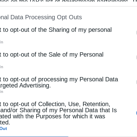
rties on the IAB’s list of downstream participants. T
ion may also be disclosed by us to third parties on
nal Data Processing Opt Outs
st of Downstream Participants
that may further discl
ι Ρόδος)
rd parties.
t to opt-out of the Sharing of my personal
 την ομάδα NOA – ReACT του ΙΑΑΔΕΤ/ΕΑΑ και υποστηρ
In
ς Υπηρεσίας Παρακολούθησης της Ατμόσφαιρας Cope
ice National Collaboration Programme).
t to opt-out of the Sale of my Personal
In
 την εξέλιξη του φαινομένου, σύμφωνα με τα δεδομέ
ιρας CAMS στο διαδικτυακό portal
t to opt-out of processing my Personal Data
argeted Advertising.
i-skoni
In
t to opt-out of Collection, Use, Retention,
 and/or Sharing of my Personal Data that Is
ated with the Purposes for which it was
cted.
ο 2025
Out