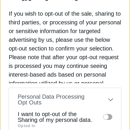
Ευάλωτα νοικοκυριά θα επιδοτούνται για να
If you wish to opt-out of the sale, sharing to
μισθώνουν ηλεκτρικά αυτοκίνητα με χαμηλό
third parties, or processing of your personal
μίσθωμα, έως 150 ευρώ το μήνα. Στο πρόγραμμα
or sensitive information for targeted
προβλέπεται να ενταχθούν 12.500 μεταφορικά
ευάλωτα νοικοκυριά. Προβλέπεται μέση
advertising by us, please use the below
επιδότηση 13.000 € ανά δικαιούχο (με
opt-out section to confirm your selection.
προσαύξηση 2.000 ευρώ για άτομα με αναπηρία)
Please note that after your opt-out request
για 4 έτη μίσθωσης, συν 500 ευρώ για την αγορά
is processed you may continue seeing
οικιακού φορτιστή. Ο ωφελούμενος θα επιλέγει τo
interest-based ads based on personal
μοντέλο ηλεκτρικού αυτοκινήτου που προτιμά,
information utilized by us or personal
από μια δημόσια αναρτημένη λίστα επιλέξιμων
Εγγραφή στο Newsletter
μοντέλων, που θα είναι τα πιο φθηνά ηλεκτρικά
information disclosed to third parties prior
Personal Data Processing
μοντέλα, που κυκλοφορούν.
to your opt-out. You may separately opt-out
Opt Outs
Παράδειγμα: Έστω ότι ένας ωφελούμενος επιλέγει
of the further disclosure of your personal
I want to opt-out of the
ένα όχημα, το οποίο έχει συνολικό μίσθωμα
information by third parties on the IAB’s list
Sharing of my personal data.
20.000€ για 4 χρόνια. Θα λάβει συνολικά
Opted In
of downstream participants. This
13.000€ + 500€ για οικιακό φορτιστή. Δηλαδή