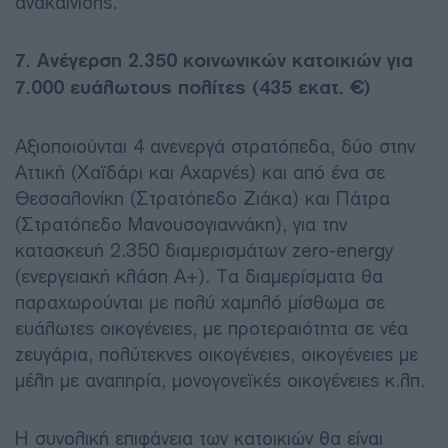
ανακαίνισης.
7. Ανέγερση 2.350 κοινωνικών κατοικιών για
7.000 ευάλωτους πολίτες (435 εκατ. €)
Αξιοποιούνται 4 ανενεργά στρατόπεδα, δύο στην
Αττική (Χαϊδάρι και Αχαρνές) και από ένα σε
Θεσσαλονίκη (Στρατόπεδο Ζιάκα) και Πάτρα
(Στρατόπεδο Μανουσογιαννάκη), για την
κατασκευή 2.350 διαμερισμάτων zero-energy
(ενεργειακή κλάση Α+). Τα διαμερίσματα θα
παραχωρούνται με πολύ χαμηλό μίσθωμα σε
ευάλωτες οικογένειες, με προτεραιότητα σε νέα
ζευγάρια, πολύτεκνες οικογένειες, οικογένειες με
μέλη με αναπηρία, μονογονεϊκές οικογένειες κ.λπ.
Η συνολική επιφάνεια των κατοικιών θα είναι