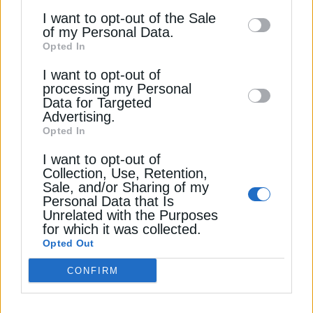
Αποδέσχομαι τους
Όρους χρήσης και
*
information may also be disclosed by us to
θα πληρώσει στην 4ετία 7.000€ ή 145 ευρώ το
I want to opt-out of the Sale
την Πολιτική Απορρήτου
of my Personal Data.
third parties on the
IAB’s List of
μήνα.
Opted In
Downstream Participants
that may further
Εγγραφή
I want to opt-out of
10. 100% Επιδότηση για ατομικά μέσα
disclose it to other third parties.
processing my Personal
μετακίνησης Ατόμων με Αναπηρία (51 εκατ. €)
Data for Targeted
Advertising.
Opted In
Το μέτρο προβλέπει 100% επιδότηση για την
απόκτηση ηλεκτρικών αμαξιδίων, mobility
I want to opt-out of
scooters και hand bikes για 13.200 άτομα με
Collection, Use, Retention,
Sale, and/or Sharing of my
αναπηρία, καθώς και για τετραπληγικά ή
Personal Data that Is
παραπληγικά άτομα μεγαλύτερης ηλικίας.
Unrelated with the Purposes
Δικαιούχοι θα είναι τόσο ασφαλισμένοι όσο και
for which it was collected.
ανασφάλιστοι πολίτες. Έτσι, η παρέμβαση
Opted Out
καλύπτει ένα υπαρκτό χρηματοδοτικό κενό:
CONFIRM
σήμερα ο υφιστάμενος μηχανισμός αποζημίωσης
συχνά αφήνει σημαντικό κόστος στα νοικοκυριά,