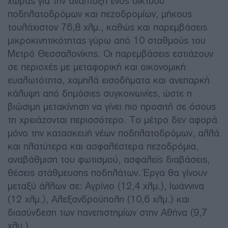
χώρας για την ανάπτυξη ενός δικτύου
ποδηλατοδρόμων και πεζοδρομίων, μήκους
τουλάχιστον 76,8 χλμ., καθώς και παρεμβάσεις
μικροκινητικότητας γύρω από 10 σταθμούς του
Μετρό Θεσσαλονίκης. Οι παρεμβάσεις εστιάζουν
σε περιοχές με μεταφορική και οικονομική
ευαλωτότητα, χαμηλά εισοδήματα και ανεπαρκή
κάλυψη από δημόσιες συγκοινωνίες, ώστε η
βιώσιμη μετακίνηση να γίνει πιο προσιτή σε όσους
τη χρειάζονται περισσότερο. Το μέτρο δεν αφορά
μόνο την κατασκευή νέων ποδηλατοδρόμων, αλλά
και πλατύτερα και ασφαλέστερα πεζοδρόμια,
αναβάθμιση του φωτισμού, ασφαλείς διαβάσεις,
θέσεις στάθμευσης ποδηλάτων. Έργα θα γίνουν
μεταξύ άλλων σε: Αγρίνιο (12,4 χλμ.), Ιωάννινα
(12 χλμ.), Αλεξανδρούπολη (10,6 χλμ.) και
διασύνδεση των πανεπιστημίων στην Αθήνα (9,7
χλμ.).