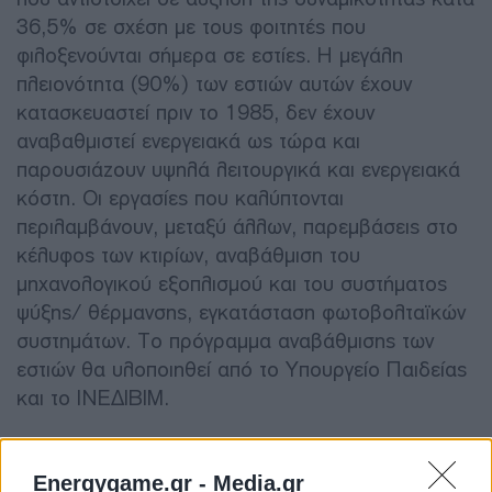
36,5% σε σχέση με τους φοιτητές που
φιλοξενούνται σήμερα σε εστίες. Η μεγάλη
πλειονότητα (90%) των εστιών αυτών έχουν
κατασκευαστεί πριν το 1985, δεν έχουν
αναβαθμιστεί ενεργειακά ως τώρα και
παρουσιάζουν υψηλά λειτουργικά και ενεργειακά
κόστη. Οι εργασίες που καλύπτονται
περιλαμβάνουν, μεταξύ άλλων, παρεμβάσεις στο
κέλυφος των κτιρίων, αναβάθμιση του
μηχανολογικού εξοπλισμού και του συστήματος
ψύξης/ θέρμανσης, εγκατάσταση φωτοβολταϊκών
συστημάτων. Το πρόγραμμα αναβάθμισης των
εστιών θα υλοποιηθεί από το Υπουργείο Παιδείας
και το ΙΝΕΔΙΒΙΜ.
9. Κοινωνικό Leasing (174 εκατ. €)
Energygame.gr -
Media.gr