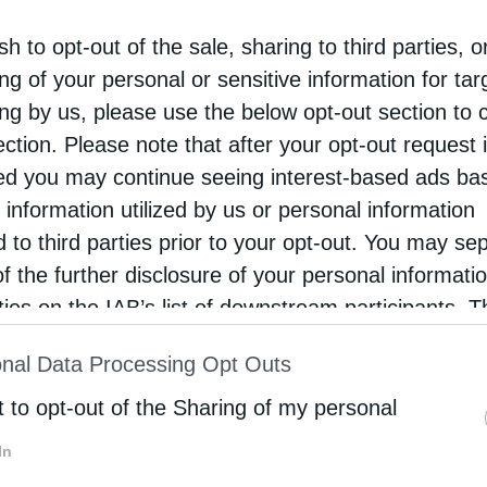
ογίες. «Οι κυβερνήσεις πρέπει να βρουν επιχειρηματικά
νδυνο και την ανταμοιβή, προκειμένου να πετύχουν τη
sh to opt-out of the sale, sharing to third parties, o
νία», επισημαίνει.
ng of your personal or sensitive information for ta
ing by us, please use the below opt-out section to 
έργειας, ένα πεδίο που γίνεται ολοένα και πιο περίπλο
ection. Please note that after your opt-out request 
εί να αλλάξει απότομα» και «οι αγορές ηλεκτρικής εν
d you may continue seeing interest-based ads ba
αίσια αυτού του ρευστού τοπίου, ο κ. Τσάφος τονίζει τ
 information utilized by us or personal information
α των αγορών ηλεκτρικής ενέργειας τόσο στο παρόν 
d to third parties prior to your opt-out. You may se
of the further disclosure of your personal informati
rties on the IAB’s list of downstream participants. T
α. Ο κ. Τσάφος υπογραμμίζει την ανάγκη για μια ταχε
α υπονομεύεται η βιομηχανία της χώρας. Η ισορροπία 
ion may also be disclosed by us to third parties on
nal Data Processing Opt Outs
ομηχανίας είναι κρίσιμη, ειδικά όταν οι στόχοι εξαρτ
st of Downstream Participants
that may further discl
έτηση νέων τεχνολογιών. «Οι περισσότερες χώρες είναι
rd parties.
t to opt-out of the Sharing of my personal
ίας. Ως καταναλωτές τεχνολογίας, θέλουμε αξία για 
ανόνες και πρόσβαση στις αγορές», γράφει χαρακτηρι
In