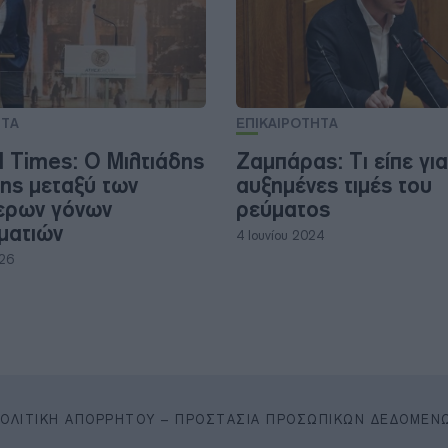
ΗΤΑ
ΕΠΙΚΑΙΡΟΤΗΤΑ
l Times: Ο Μιλτιάδης
Ζαμπάρας: Τι είπε για
ης μεταξύ των
αυξημένες τιμές του
ερων γόνων
ρεύματος
ηματιών
4 Ιουνίου 2024
026
ΠΟΛΙΤΙΚΉ ΑΠΟΡΡΉΤΟΥ – ΠΡΟΣΤΑΣΊΑ ΠΡΟΣΩΠΙΚΏΝ ΔΕΔΟΜΈΝ