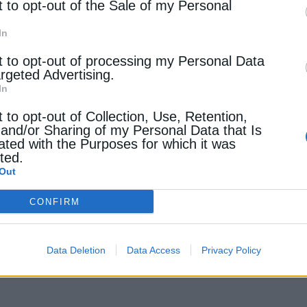
t to opt-out of the Sale of my Personal
αναμφίβολα μια από τις πιο σοβαρές και άμεσες απειλ
In
ια της ενεργειακής ασφάλειας», τονίζει ο κ. Τσάφος. 
έχρι τις πλημμύρες και τις δασικές πυρκαγιές, η νέα
t to opt-out of processing my Personal Data
α την αποκατάσταση και την αποτροπή μελλοντικών, σο
argeted Advertising.
In
t to opt-out of Collection, Use, Retention,
ρίσιμη παράμετρο για την ενεργειακή ασφάλεια. Ο κό
 and/or Sharing of my Personal Data that Is
ated with the Purposes for which it was
 «οι κυβερνήσεις πρέπει να χαράξουν στρατηγικές ενε
cted.
υρύ φάσμα σεναρίων». Η ανάγκη για διαφοροποίηση, α
Out
ργία των αγορών είναι επιτακτική για την επιτυχία της
CONFIRM
ην εξασφάλιση της ενεργειακής ασφάλειας απαιτείται
Data Deletion
Data Access
Privacy Policy
υγχάνεται καλύτερα από κοινού».