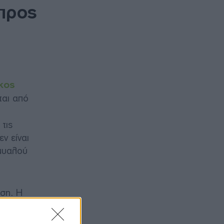
 προς
κος
ται από
τις
ν είναι
 μυαλού
ηση. Η
ς και τις
αλαίου