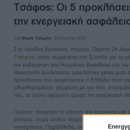
Τσάφος: Οι 5 προκλήσει
την ενεργειακή ασφάλει
Μαρία Τσίρμπα
Από
24 Απριλίου 2025
Στο Λονδίνο βρίσκεται, σήμερα, Πέμπτη 24 Απρ
Τσάφος
, όπου συμμετέχει στη Σύνοδο για το μ
την κυβέρνηση του Ηνωμένου Βασιλείου και τον 
σημαντικής συνάντησης, μοιράστηκε μέσω μιας αν
προκλήσεις που αντιμετωπίζει η Ελλάδα στον το
ολοκληρωμένος, σύμφωνα με τον ίδιο, επισημαί
του, τα οποία αφορούν άμεσα την ενεργειακή ασ
Πρώτον, αναφέρει το κόστος της ενέργειας και 
επιτυχία, όπως τονίζει, εξαρτάται από το αν η εν
επιχειρήσεις. Παράλληλα, επισημαίνει πως η κυβ
Energy