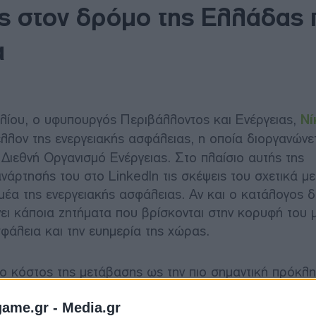
ς στον δρόμο της Ελλάδας
α
ιλίου, ο υφυπουργός Περιβάλλοντος και Ενέργειας,
Νί
έλλον της ενεργειακής ασφάλειας, η οποία διοργανώνε
Διεθνή Οργανισμό Ενέργειας. Στο πλαίσιο αυτής της
άρτησής του στο LinkedIn τις σκέψεις του σχετικά με 
μέα της ενεργειακής ασφάλειας. Αν και ο κατάλογος δε
νει κάποια ζητήματα που βρίσκονται στην κορυφή του
φάλεια και την ευημερία της χώρας.
το κόστος της μετάβασης ως την πιο σημαντική πρόκλ
έργεια και η μετάβαση θα είναι προσιτές για τους πολίτε
έρνηση πρέπει να είναι συνετή στη διαχείριση του κεφ
game.gr -
Media.gr