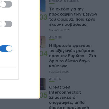
ENERGY STORIES
ές. «Η
Τα σχέδια για την
Από την
παράκαμψη των Στενών
03
του Ορμούζ, ποια έργα
έχουν προβάδισμα
βαρών,
8 Αυγούστου 2026
ΔΙΕΘΝΗ
Η Βρετανία φρενάρει
σμος
τις εξαγωγές ρεύματος
04
ργειακής
προς την Ευρώπη – Στο
ποθέματα
όριο το δίκτυο λόγω
καύσωνα
8 Αυγούστου 2026
ΑΡΘΡΑ
Great Sea
Interconnector:
05
Σημαντικές οι
υπογραφές, αλλά
έπεται η πραγματική