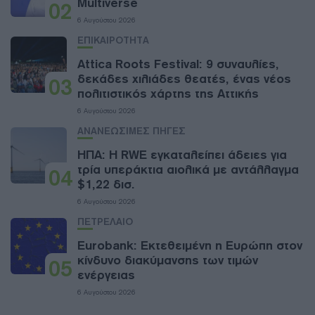
Multiverse
02
6 Αυγούστου 2026
ΕΠΙΚΑΙΡΟΤΗΤΑ
Attica Roots Festival: 9 συναυλίες,
δεκάδες χιλιάδες θεατές, ένας νέος
03
πολιτιστικός χάρτης της Αττικής
6 Αυγούστου 2026
ΑΝΑΝΕΩΣΙΜΕΣ ΠΗΓΕΣ
ΗΠΑ: Η RWE εγκαταλείπει άδειες για
τρία υπεράκτια αιολικά με αντάλλαγμα
04
$1,22 δισ.
6 Αυγούστου 2026
ΠΕΤΡΕΛΑΙΟ
Eurobank: Εκτεθειμένη η Ευρώπη στον
κίνδυνο διακύμανσης των τιμών
05
ενέργειας
6 Αυγούστου 2026