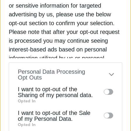
or sensitive information for targeted
advertising by us, please use the below
opt-out section to confirm your selection.
Please note that after your opt-out request
ΕΠΙΧΕΙΡΗΣΕΙΣ
is processed you may continue seeing
interest-based ads based on personal
ΕΥΑΘ: 50.000 υδρόμετρα για μείωση του
υδάτινου αποτυπώματος
information utilized by us or personal
5 Δεκεμβρίου 2023
information disclosed to third parties prior
Personal Data Processing
to your opt-out. You may separately opt-out
Opt Outs
of the further disclosure of your personal
I want to opt-out of the
information by third parties on the IAB’s list
Sharing of my personal data.
Opted In
of downstream participants. This
information may also be disclosed by us to
I want to opt-out of the Sale
of my Personal Data.
third parties on the
IAB’s List of
Opted In
Downstream Participants
that may further