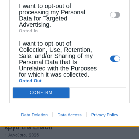
ΕΠΙΧΕΙΡΗΣΕΙΣ
I want to opt-out of
disclose it to other third parties.
processing my Personal
Helleniq Energy: Καθαρό μέρισμα 0,57
Data for Targeted
ευρώ ανά μετοχή
Advertising.
28 Ιουνίου 2024
Opted In
I want to opt-out of
Collection, Use, Retention,
Sale, and/or Sharing of my
Personal Data that Is
Unrelated with the Purposes
for which it was collected.
Opted Out
CONFIRM
ΦΥΣΙΚΟ ΑΕΡΙΟ
Φυσικό αέριο: Ο χάρτης των νέων
Data Deletion
Data Access
Privacy Policy
συνδέσεων ανά περιφέρεια & τα επόμενα
έργα της Enaon
1 Αυγούστου 2026