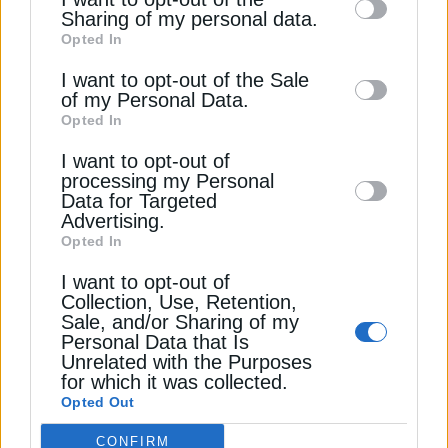
information by third parties on the IAB’s list
Sharing of my personal data.
ΑΥΞΗΣΗ ΜΕΤΟΧΙΚΟΥ ΚΕΦΑΛΑΙΟΥ
ΓΕΚ ΤΕΡΝΑ
Opted In
of downstream participants. This
ΓΙΩΡΓΟΣ ΠΕΡΙΣΤΕΡΗΣ
information may also be disclosed by us to
I want to opt-out of the Sale
of my Personal Data.
third parties on the
IAB’s List of
Opted In
Downstream Participants
that may further
I want to opt-out of
disclose it to other third parties.
processing my Personal
ΔΕΊΤΕ ΕΠΊΣΗΣ
Data for Targeted
Advertising.
Opted In
I want to opt-out of
Collection, Use, Retention,
Sale, and/or Sharing of my
Personal Data that Is
Unrelated with the Purposes
for which it was collected.
Opted Out
ΕΠΙΧΕΙΡΗΣΕΙΣ
CONFIRM