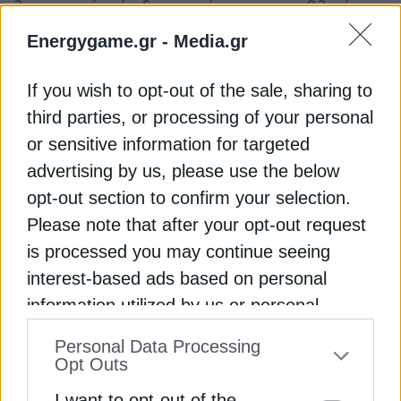
λειτουργικό επίπεδο συνεχίστηκε η μεταβλητότητα
της αγοράς, με τη ΓΕΚ ΤΕΡΝΑ να επιτυγχάνει
Energygame.gr -
Media.gr
ικανοποιητική κερδοφορία, εκμεταλλευόμενος και
την συνεισφορά της νέας μονάδας φυσικού αερίου
If you wish to opt-out of the sale, sharing to
στην Κομοτηνή.
third parties, or processing of your personal
or sensitive information for targeted
Διαβάστε ακόμη
advertising by us, please use the below
opt-out section to confirm your selection.
ΓΕΚ ΤΕΡΝΑ: Τι σηματοδοτεί το deal με Naftogaz
Please note that after your opt-out request
που ακολουθεί αυτό με Ukrhydroenergo
is processed you may continue seeing
interest-based ads based on personal
Στρατηγική συνεργασία ΓΕΚ ΤΕΡΝΑ – Rheinmetall
information utilized by us or personal
στον τομέα της αμυντικής βιομηχανίας
information disclosed to third parties prior
Personal Data Processing
Χρηματιστήριο: Υψηλές πτήσεις για Helleniq, ΓΕΚ
to your opt-out. You may separately opt-out
Opt Outs
ΤΕΡΝΑ, ΔΕΗ την Τετάρτη
of the further disclosure of your personal
I want to opt-out of the