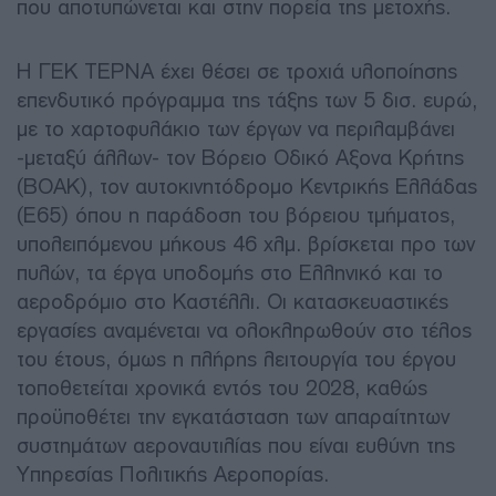
που αποτυπώνεται και στην πορεία της μετοχής.
Η ΓΕΚ ΤΕΡΝΑ έχει θέσει σε τροχιά υλοποίησης
επενδυτικό πρόγραμμα της τάξης των 5 δισ. ευρώ,
με το χαρτοφυλάκιο των έργων να περιλαμβάνει
-μεταξύ άλλων- τον Βόρειο Οδικό Αξονα Κρήτης
(ΒΟΑΚ), τον αυτοκινητόδρομο Κεντρικής Ελλάδας
(Ε65) όπου η παράδοση του βόρειου τμήματος,
υπολειπόμενου μήκους 46 χλμ. βρίσκεται προ των
πυλών, τα έργα υποδομής στο Ελληνικό και το
αεροδρόμιο στο Καστέλλι. Οι κατασκευαστικές
εργασίες αναμένεται να ολοκληρωθούν στο τέλος
του έτους, όμως η πλήρης λειτουργία του έργου
τοποθετείται χρονικά εντός του 2028, καθώς
προϋποθέτει την εγκατάσταση των απαραίτητων
συστημάτων αεροναυτιλίας που είναι ευθύνη της
Υπηρεσίας Πολιτικής Αεροπορίας.