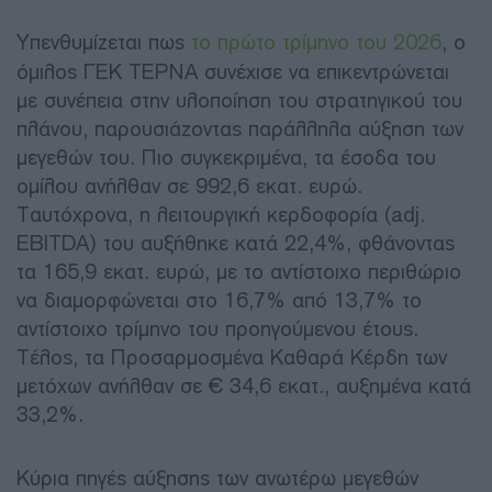
Υπενθυμίζεται πως
το πρώτο τρίμηνο του 2026
, ο
όμιλος ΓΕΚ ΤΕΡΝΑ συνέχισε να επικεντρώνεται
με συνέπεια στην υλοποίηση του στρατηγικού του
πλάνου, παρουσιάζοντας παράλληλα αύξηση των
μεγεθών του. Πιο συγκεκριμένα, τα έσοδα του
ομίλου ανήλθαν σε 992,6 εκατ. ευρώ.
Ταυτόχρονα, η λειτουργική κερδοφορία (adj.
EBITDA) του αυξήθηκε κατά 22,4%, φθάνοντας
τα 165,9 εκατ. ευρώ, με το αντίστοιχο περιθώριο
να διαμορφώνεται στο 16,7% από 13,7% το
αντίστοιχο τρίμηνο του προηγούμενου έτους.
Τέλος, τα Προσαρμοσμένα Καθαρά Κέρδη των
μετόχων ανήλθαν σε € 34,6 εκατ., αυξημένα κατά
33,2%.
Κύρια πηγές αύξησης των ανωτέρω μεγεθών