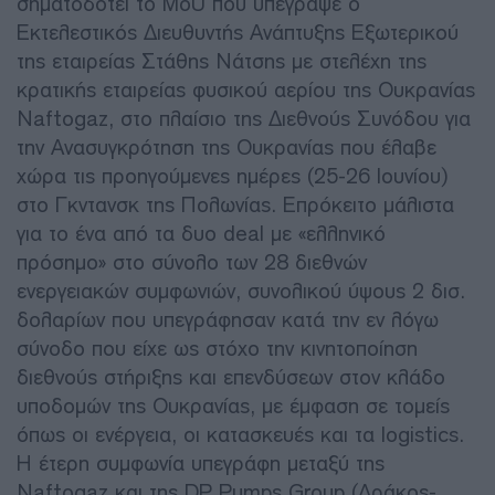
σηματοδοτεί το MoU που υπέγραψε ο
Εκτελεστικός Διευθυντής Ανάπτυξης Εξωτερικού
της εταιρείας Στάθης Νάτσης με στελέχη της
κρατικής εταιρείας φυσικού αερίου της Ουκρανίας
Naftogaz, στο πλαίσιο της Διεθνούς Συνόδου για
την Ανασυγκρότηση της Ουκρανίας που έλαβε
χώρα τις προηγούμενες ημέρες (25-26 Ιουνίου)
στο Γκντανσκ της Πολωνίας. Επρόκειτο μάλιστα
για το ένα από τα δυο deal με «ελληνικό
πρόσημο» στο σύνολο των 28 διεθνών
ενεργειακών συμφωνιών, συνολικού ύψους 2 δισ.
δολαρίων που υπεγράφησαν κατά την εν λόγω
σύνοδο που είχε ως στόχο την κινητοποίηση
διεθνούς στήριξης και επενδύσεων στον κλάδο
υποδομών της Ουκρανίας, με έμφαση σε τομείς
όπως οι ενέργεια, οι κατασκευές και τα logistics.
Η έτερη συμφωνία υπεγράφη μεταξύ της
Naftogaz και της DP Pumps Group (Δράκος-