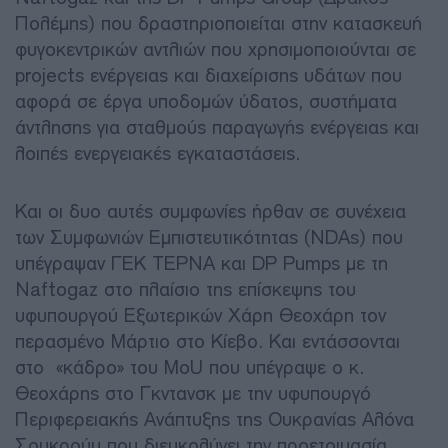
Πολέμης) που δραστηριοποιείται στην κατασκευή
φυγοκεντρικών αντλιών που χρησιμοποιούνται σε
projects ενέργειας και διαχείρισης υδάτων που
αφορά σε έργα υποδομών ύδατος, συστήματα
άντλησης για σταθμούς παραγωγής ενέργειας και
λοιπές ενεργειακές εγκαταστάσεις.
Και οι δυο αυτές συμφωνίες ήρθαν σε συνέχεια
των Συμφωνιών Εμπιστευτικότητας (NDAs) που
υπέγραψαν ΓΕΚ ΤΕΡΝΑ και DP Pumps με τη
Naftogaz στο πλαίσιο της επίσκεψης του
υφυπουργού Εξωτερικών Χάρη Θεοχάρη τον
περασμένο Μάρτιο στο Κίεβο. Και εντάσσονται
στο «κάδρο» του MoU που υπέγραψε ο κ.
Θεοχάρης στο Γκντανσκ με την υφυπουργό
Περιφερειακής Ανάπτυξης της Ουκρανίας Αλόνα
Σουκρούμ που διευκολύνει την προετοιμασία