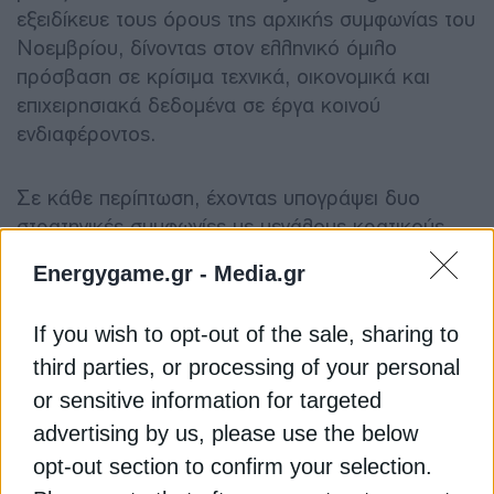
εξειδίκευε τους όρους της αρχικής συμφωνίας του
Νοεμβρίου, δίνοντας στον ελληνικό όμιλο
πρόσβαση σε κρίσιμα τεχνικά, οικονομικά και
επιχειρησιακά δεδομένα σε έργα κοινού
ενδιαφέροντος.
Σε κάθε περίπτωση, έχοντας υπογράψει δυο
στρατηγικές συμφωνίες με μεγάλους κρατικούς
ενεργειακούς ομίλους της Ουκρανίας, την
Energygame.gr -
Media.gr
Naftogaz και την Ukrhydroenego, η ΓΕΚ ΤΕΡΝΑ
διευρύνει ακόμα περισσότερο το προφίλ της στη
If you wish to opt-out of the sale, sharing to
χώρα και την παρουσία της στην ομάδα των
third parties, or processing of your personal
ευρωπαϊκών και αμερικανικών ομίλων στην οποία
συμπεριλαμβάνονται μεταξύ άλλων η Siemens
or sensitive information for targeted
Energy, η GE Vernova, η Orlen που έχουν
advertising by us, please use the below
τοποθετηθεί στρατηγικά στην ανασυγκρότηση του
opt-out section to confirm your selection.
ενεργειακού τομέα της Ουκρανίας που έχει