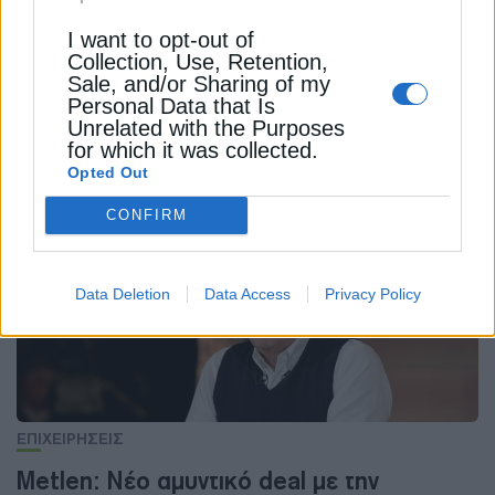
ΟΥΚΡΑΝΙΑ
I want to opt-out of
Collection, Use, Retention,
Sale, and/or Sharing of my
Personal Data that Is
Unrelated with the Purposes
for which it was collected.
ΔΕΊΤΕ ΕΠΊΣΗΣ
Opted Out
CONFIRM
Data Deletion
Data Access
Privacy Policy
ΕΠΙΧΕΙΡΗΣΕΙΣ
Metlen: Νέο αμυντικό deal με την