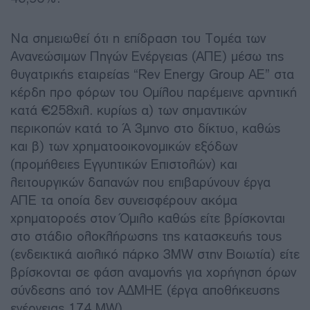
Να σημειωθεί ότι η επίδραση του Τομέα των
Ανανεώσιμων Πηγών Ενέργειας (ΑΠΕ) μέσω της
θυγατρικής εταιρείας “Rev Energy Group AE” στα
κέρδη προ φόρων του Ομίλου παρέμεινε αρνητική
κατά €258χιλ. κυρίως α) των σημαντικών
περικοπών κατά το Ά 3μηνο στο δίκτυο, καθώς
και β) των χρηματοοικονομικών εξόδων
(προμήθειες Εγγυητικών Επιστολών) και
λειτουργικών δαπανών που επιβαρύνουν έργα
ΑΠΕ τα οποία δεν συνεισφέρουν ακόμα
χρηματοροές στον Όμιλο καθώς είτε βρίσκονται
στο στάδιο ολοκλήρωσης της κατασκευής τους
(ενδεικτικά αιολικό πάρκο 3MW στην Βοιωτία) είτε
βρίσκονται σε φάση αναμονής για χορήγηση όρων
σύνδεσης από τον ΑΔΜΗΕ (έργα αποθήκευσης
ενέργειας 174 MW).