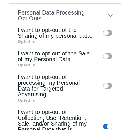
Διαβάστε ακόμη
information disclosed to third parties prior
Personal Data Processing
to your opt-out. You may separately opt-out
Opt Outs
Το άνοιγμα της Revoil στις ΑΠΕ
of the further disclosure of your personal
I want to opt-out of the
information by third parties on the IAB’s list
Sharing of my personal data.
Η Revoil εξαγόρασε εταιρεία που
Opted In
of downstream participants. This
δραστηριοποιείται στον χώρο των ΑΠΕ
information may also be disclosed by us to
I want to opt-out of the Sale
Καύσιμα: Πώς σχολιάζει η αγορά τα νέα μέτρα της
of my Personal Data.
third parties on the
IAB’s List of
Opted In
κυβέρνησης
Downstream Participants
that may further
I want to opt-out of
disclose it to other third parties.
REVOIL
ΟΙΚΟΝΟΜΙΚΑ ΑΠΟΤΕΛΕΣΜΑΤΑ
processing my Personal
Data for Targeted
Advertising.
Opted In
I want to opt-out of
Collection, Use, Retention,
ΔΕΊΤΕ ΕΠΊΣΗΣ
Sale, and/or Sharing of my
Personal Data that Is