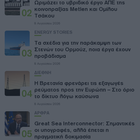
Ωριμάζει το υβριδικό έργο ΑΠΕ της
κοινοπραξίας Metlen και Ομίλου
02
Τσάκου
8 Αυγούστου 2026
ENERGY STORIES
Τα σχέδια για την παράκαμψη των
Στενών του Ορμούζ, ποια έργα έχουν
03
προβάδισμα
8 Αυγούστου 2026
ΔΙΕΘΝΗ
Η Βρετανία φρενάρει τις εξαγωγές
ρεύματος προς την Ευρώπη – Στο όριο
04
το δίκτυο λόγω καύσωνα
8 Αυγούστου 2026
ΑΡΘΡΑ
Great Sea Interconnector: Σημαντικές
οι υπογραφές, αλλά έπεται η
05
πραγματική δοκιμασία