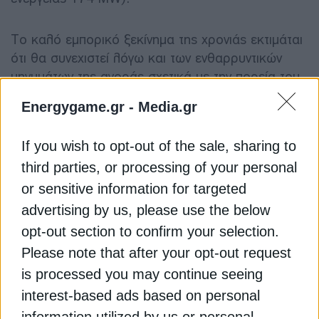
Το καλό εμπορικό ξεκίνημα της χρονιάς εκτιμάται
ότι θα συνεχιστεί λόγω και των ενθαρρυντικών
μηνυμάτων της αγοράς σχετικά με την πορεία του
τουρισμού τους καλοκαιρινούς μήνες ενώ και η
Energygame.gr -
Media.gr
αποκλιμάκωση των τιμών και ισορροπία σε
χαμηλότερα επίπεδα θα βοηθήσει τις πωλήσεις.
If you wish to opt-out of the sale, sharing to
Σε κάθε περίπτωση ο Όμιλος Revoil υλοποιεί το
third parties, or processing of your personal
επιχειρηματικό του πλάνο και στους τρεις πυλώνες
δραστηριοποίησής του με αύξηση μεριδίων και
or sensitive information for targeted
εσόδων στην αγορά πετρελαιοειδών, επενδύσεις
advertising by us, please use the below
στις ανανεώσιμες πηγές ενέργειας μέσω της 100%
opt-out section to confirm your selection.
θυγατρικής Rev Energy Group και εμπορική
Please note that after your opt-out request
ανάπτυξη και αυξημένη κερδοφορία της
is processed you may continue seeing
θυγατρικής ΜΑΛΤΕΖΟΣ.
interest-based ads based on personal
information utilized by us or personal