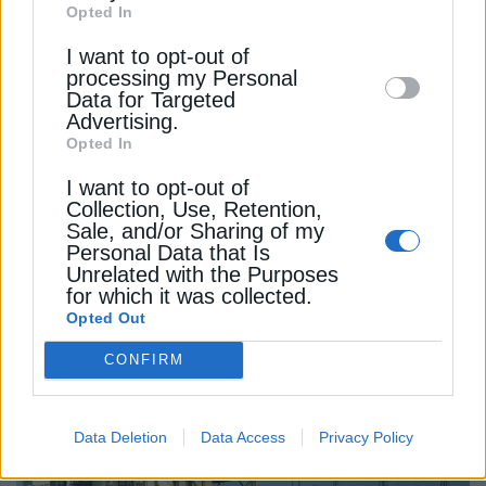
Opted In
Downstream Participants
that may further
I want to opt-out of
disclose it to other third parties.
processing my Personal
Data for Targeted
Advertising.
Opted In
I want to opt-out of
Collection, Use, Retention,
Sale, and/or Sharing of my
ΕΠΙΧΕΙΡΗΣΕΙΣ
Personal Data that Is
Unrelated with the Purposes
Italgas: Έλαβε αξιολόγηση Baa2 από τη
for which it was collected.
Moody’s
Opted Out
11 Οκτωβρίου 2024
CONFIRM
Data Deletion
Data Access
Privacy Policy