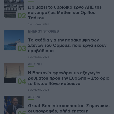
Ωριμάζει το υβριδικό έργο ΑΠΕ της
κοινοπραξίας Metlen και Ομίλου
02
Τσάκου
8 Αυγούστου 2026
ENERGY STORIES
Τα σχέδια για την παράκαμψη των
Στενών του Ορμούζ, ποια έργα έχουν
03
προβάδισμα
8 Αυγούστου 2026
ΔΙΕΘΝΗ
Η Βρετανία φρενάρει τις εξαγωγές
ρεύματος προς την Ευρώπη – Στο όριο
04
το δίκτυο λόγω καύσωνα
8 Αυγούστου 2026
ΑΡΘΡΑ
Great Sea Interconnector: Σημαντικές
οι υπογραφές, αλλά έπεται η
05