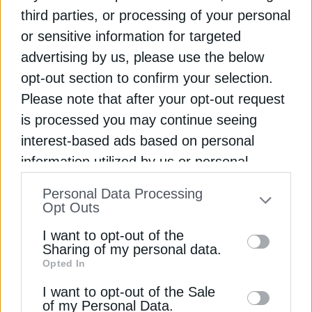
third parties, or processing of your personal
or sensitive information for targeted
ElvalHalcor & Cenergy υποστηρίζουν το
advertising by us, please use the below
πρόγραμμα “Ζήσε την Επιστήμη”
opt-out section to confirm your selection.
Please note that after your opt-out request
Cenergy: Τα data centers, ο ΑΔΜΗΕ και ο νέος
κύκλος έργων που αλλάζει την αγορά καλωδίων
is processed you may continue seeing
interest-based ads based on personal
Cenergy: Ξεπέρασαν τα 100 εκατ. τα α-EBITDA το
information utilized by us or personal
α’ τρίμηνο, αύξηση 81% στα καθαρά κέρδη
information disclosed to third parties prior
Personal Data Processing
to your opt-out. You may separately opt-out
Opt Outs
CENERGY HOLDINGS
ΒΙΟΧΑΛΚΟ
of the further disclosure of your personal
I want to opt-out of the
information by third parties on the IAB’s list
Sharing of my personal data.
Opted In
of downstream participants. This
information may also be disclosed by us to
I want to opt-out of the Sale
ΔΕΊΤΕ ΕΠΊΣΗΣ
of my Personal Data.
third parties on the
IAB’s List of