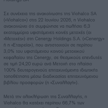
Σε συνέχεια της ανακοίνωσης της Viohalco SA
(«Viohalco») στις 22 Ιουνίου 2026, η Viohalco
ανακοινώνει ότι συμφώνησε να πωλήσει 6,3
εκατομμύρια υφιστάμενες κοινές μετοχές (οι
«Μετοχές») στη Cenergy Holdings S.A. («Cenergy»
ή η «Εταιρεία»), που αντιστοιχούν σε περίπου
3,0% του υφιστάμενου κοινού μετοχικού
κεφαλαίου της Cenergy, σε θεσμικούς επενδυτές
σε τιμή 24,20 ευρώ ανά Μετοχή στο πλαίσιο
100% δευτερογενούς επιταχυνόμενης ιδιωτικής
τοποθέτησης μέσω διαδικασίας επιταχυνόμενου
βιβλίου προσφορών (η «Συναλλαγή»).
Μετά την ολοκλήρωση της Συναλλαγής, η
Viohalco θα κατέχει περίπου 66,7% των