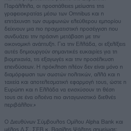
Παράλληλα, οι προσπάθειες μείωσης της
γραφειοκρατίας μέσω των Omnibus και η
επιτάχυνση των συμφωνιών ελεύθερου εμπορίου
δείχνουν μια πιο πραγματιστική προσέγγιση που
συνδυάζει την πράσινη μετάβαση με την
οικονομική ανάπτυξη. Για την Ελλάδα, οι εξελίξεις
αυτές δημιουργούν σημαντικές ευκαιρίες για τη
βιομηχανία, τις εξαγωγές και την προσέλκυση
επενδύσεων. Η πρόκληση πλέον δεν είναι μόνο η
διαμόρφωση των σωστών πολιτικών, αλλά και η
ταχεία και αποτελεσματική εφαρμογή τους, ώστε η
Ευρώπη και η Ελλάδα να ενισχύσουν τη θέση
τους σε ένα ολοένα πιο ανταγωνιστικό διεθνές
περιβάλλον.»
O Διευθύνων Σύμβουλος Ομίλου Alpha Bank και
μέλος Δ.Σ. ΣΕΒ κ. Βασίλης Ψάλτης σημείωσε: