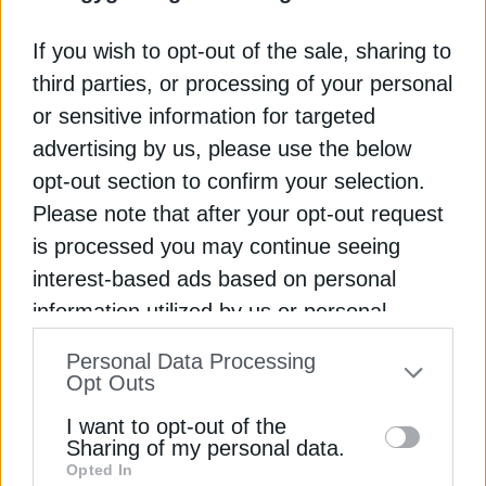
Πρόεδρος της φετινής Γενικής Συνέλευσης του
If you wish to opt-out of the sale, sharing to
ΣΕΒ εξελέγη ο κ. Βασίλειος Φουρλής, Πρόεδρος
third parties, or processing of your personal
Δ.Σ. της FOYRLIS A.E. ΣΥΜΜΕΤΟΧΩΝ. Στην
or sensitive information for targeted
εισαγωγική του τοποθέτηση, ανέφερε μεταξύ
άλλων: «Συναντιόμαστε σε μια περίοδο κατά την
advertising by us, please use the below
οποία η παγκόσμια οικονομία και το
opt-out section to confirm your selection.
επιχειρηματικό περιβάλλον βρίσκονται σε διαρκή
Please note that after your opt-out request
μετάβαση. Οι γεωπολιτικές εντάσεις, οι
is processed you may continue seeing
ανακατατάξεις στις αλυσίδες αξίας, η επιτάχυνση
interest-based ads based on personal
της τεχνολογικής εξέλιξης και η ανάγκη για
information utilized by us or personal
βιώσιμη ανάπτυξη δημιουργούν ένα τοπίο με
Εγγραφή στο Newsletter
αυξημένη αβεβαιότητα, αλλά και σημαντικές
information disclosed to third parties prior
Personal Data Processing
ευκαιρίες. Σε αυτό το περιβάλλον, ο ρόλος της
to your opt-out. You may separately opt-out
Opt Outs
οργανωμένης επιχειρηματικότητας γίνεται πιο
of the further disclosure of your personal
I want to opt-out of the
κρίσιμος από ποτέ. Ο ΣΕΒ καλείται να
information by third parties on the IAB’s list
Sharing of my personal data.
λειτουργήσει όχι μόνο ως εκπρόσωπος των
Opted In
of downstream participants. This