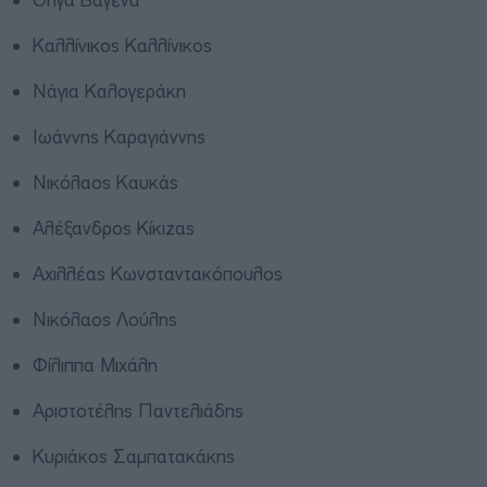
Όλγα Βαγενά
Καλλίνικος Καλλίνικος
Νάγια Καλογεράκη
Ιωάννης Καραγιάννης
Νικόλαος Καυκάς
Αλέξανδρος Κίκιζας
Αχιλλέας Κωνσταντακόπουλος
Νικόλαος Λούλης
Φίλιππα Μιχάλη
Αριστοτέλης Παντελιάδης
Κυριάκος Σαμπατακάκης