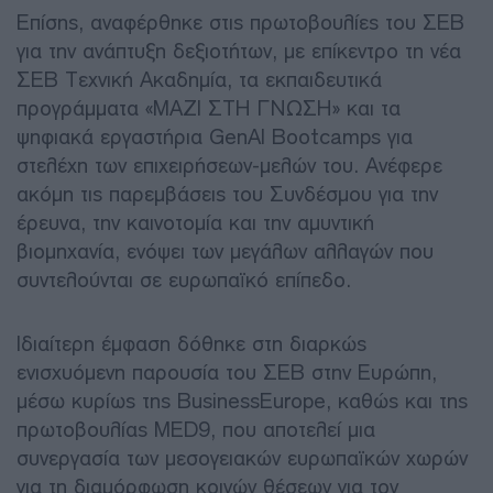
Επίσης, αναφέρθηκε στις πρωτοβουλίες του ΣΕΒ
για την ανάπτυξη δεξιοτήτων, με επίκεντρο τη νέα
ΣΕΒ Τεχνική Ακαδημία, τα εκπαιδευτικά
προγράμματα «ΜΑΖΙ ΣΤΗ ΓΝΩΣΗ» και τα
ψηφιακά εργαστήρια GenAI Bootcamps για
στελέχη των επιχειρήσεων-μελών του. Ανέφερε
ακόμη τις παρεμβάσεις του Συνδέσμου για την
έρευνα, την καινοτομία και την αμυντική
βιομηχανία, ενόψει των μεγάλων αλλαγών που
συντελούνται σε ευρωπαϊκό επίπεδο.
Ιδιαίτερη έμφαση δόθηκε στη διαρκώς
ενισχυόμενη παρουσία του ΣΕΒ στην Ευρώπη,
μέσω κυρίως της BusinessEurope, καθώς και της
πρωτοβουλίας MED9, που αποτελεί μια
συνεργασία των μεσογειακών ευρωπαϊκών χωρών
για τη διαμόρφωση κοινών θέσεων για τον