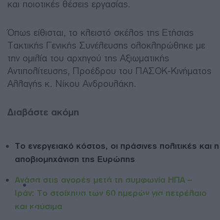
και ποιοτικές θέσεις εργασίας.
Όπως είθισται, το κλειστό σκέλος της Ετήσιας
Τακτικής Γενικής Συνέλευσης ολοκληρώθηκε με
την ομιλία του αρχηγού της Αξιωματικής
Αντιπολίτευσης, Προέδρου του ΠΑΣΟΚ-Κινήματος
Αλλαγής κ. Νίκου Ανδρουλάκη.
Διαβάστε ακόμη
Το ενεργειακό κόστος, οι πράσινες πολιτικές και η
αποβιομηχάνιση της Ευρώπης
Ανάσα στις αγορές μετά τη συμφωνία ΗΠΑ –
Μανουσάκης: Τριπλή ψήφος εμπιστοσύνης
Ιράν: Το στοίχημα των 60 ημερών για πετρέλαιο
για τον ΑΔΜΗΕ η ΑΜΚ της ΑΔΜΗΕ
και καύσιμα
Συμμετοχών