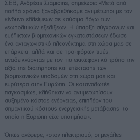
ΣΕΒ, Ανδρέας Σιάμισιης, σημείωσε: «Μετά από
πολλά χρόνια ξαναβρεθήκαμε αντιμέτωποι με τον
κίνδυνο ελλείψεων σε καύσιμα λόγω των
γεωπολιτικών εξελίξεων. Η ύπαρξη σύγχρονων και
ευέλικτων βιομηχανικών εγκαταστάσεων έδωσε
ένα ανταγωνιστικό πλεονέκτημα στη χώρα μας σε
επάρκεια, αλλά και σε προ-φόρων τιμές,
αναδεικνύοντας με τον πιο εκκωφαντικό τρόπο την
αξία της διατήρησης και επέκτασης των
βιομηχανικών υποδομών στη χώρα μας και
ευρύτερα στην Ευρώπη. Οι καταναλωτές
παγκοσμίως, κλήθηκαν να αντιμετωπίσουν
αυξημένο κόστος ενέργειας, επιπλέον του
σημαντικού κόστους ενεργειακής μετάβασης, το
οποίο η Ευρώπη είχε υποτιμήσει».
Όπως ανέφερε, «στον ηλεκτρισμό, οι μεγάλες