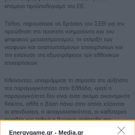
επόμενο προϋπολογισμό της ΕΕ.
Τέλος, παρουσίασε τις δράσεις του ΣΕΒ για την
προώθηση της τεχνητής νοημοσύνης και του
ψηφιακού μετασχηματισμού, τη στήριξη των
νεοφυών και αναπτυσσόμενων επιχειρήσεων και
την ενίσχυση της εξωστρέφειας των ελληνικών
επιχειρήσεων.
Κλείνοντας, υπογράμμισε τη σημασία της αύξησης
της παραγωγικότητας στην Ελλάδα, «γιατί η
παραγωγικότητα δεν είναι ένας ακόμα οικονομικός
δείκτης, αλλά η βάση πάνω στην οποία χτίζονται
οι επενδύσεις, η ανταγωνιστικότητα, οι καλύτερες
αμοιβές και τελικά η βιώσιμη ανάπτυξη της
χώρας.»
Energygame.gr -
Media.gr