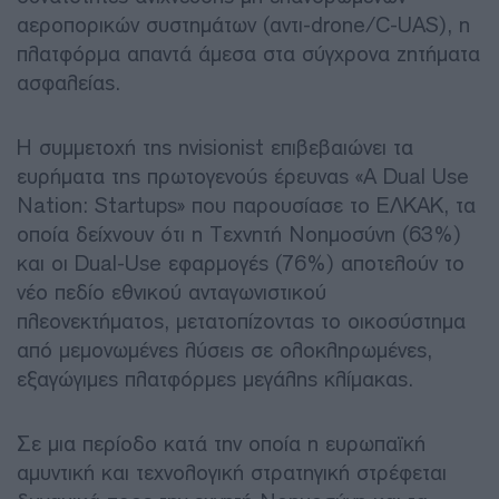
αεροπορικών συστημάτων (αντι-drone/C-UAS), η
πλατφόρμα απαντά άμεσα στα σύγχρονα ζητήματα
ασφαλείας.
Η συμμετοχή της nvisionist επιβεβαιώνει τα
ευρήματα της πρωτογενούς έρευνας «A Dual Use
Nation: Startups» που παρουσίασε το ΕΛΚΑΚ, τα
οποία δείχνουν ότι η Τεχνητή Νοημοσύνη (63%)
και οι Dual-Use εφαρμογές (76%) αποτελούν το
νέο πεδίο εθνικού ανταγωνιστικού
πλεονεκτήματος, μετατοπίζοντας το οικοσύστημα
από μεμονωμένες λύσεις σε ολοκληρωμένες,
εξαγώγιμες πλατφόρμες μεγάλης κλίμακας.
Σε μια περίοδο κατά την οποία η ευρωπαϊκή
αμυντική και τεχνολογική στρατηγική στρέφεται