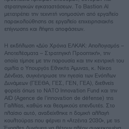
στρατηγικών εγκαταστάσεων. Το Bastion AI
μετατρέπει την τεχνητή νοημοσύνη από εργαλείο
παρακολούθησης σε εργαλείο επιχειρησιακής
επίγνωσης και λήψης αποφάσεων.
Η εκδήλωση «Δύο Χρόνια ΕΛΚΑΚ: Απολογισμός –
Αποτελέσματα – Στρατηγική Προοπτική», την
οποία τίμησε με την παρουσία και την κεντρική του
ομιλία ο Υπουργός Εθνικής Άμυνας, κ. Νίκος
Δένδιας, συγκέντρωσε την ηγεσία των Ενόπλων
Δυνάμεων (ΓΕΕΘΑ, ΓΕΣ, ΓΕΝ, ΓΕΑ), διεθνείς
φορείς όπως το NATO Innovation Fund και την
AID (Agence de l’innovation de défense) της
Γαλλίας, καθώς και θεσμικούς επενδυτές. Στο
πλαίσιο αυτό, αναδείχθηκε η δομική αλλαγή
κουλτούρας που φέρνει η «Ατζέντα 2030», με τις
Ένοπλες Δυνάμεις να θέτουν πλέον συγκεκριμένα