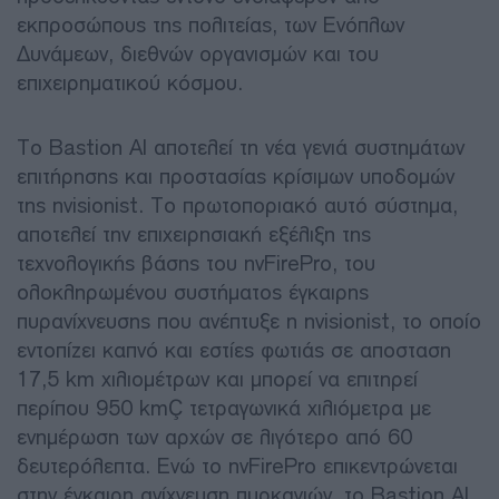
εκπροσώπους της πολιτείας, των Ενόπλων
Δυνάμεων, διεθνών οργανισμών και του
επιχειρηματικού κόσμου.
Το Bastion AI αποτελεί τη νέα γενιά συστημάτων
επιτήρησης και προστασίας κρίσιμων υποδομών
της nvisionist. Το πρωτοποριακό αυτό σύστημα,
αποτελεί την επιχειρησιακή εξέλιξη της
τεχνολογικής βάσης του nvFirePro, του
ολοκληρωμένου συστήματος έγκαιρης
πυρανίχνευσης που ανέπτυξε η nvisionist, το οποίο
εντοπίζει καπνό και εστίες φωτιάς σε αποσταση
17,5 km χιλιομέτρων και μπορεί να επιτηρεί
περίπου 950 km² τετραγωνικά χιλιόμετρα με
ενημέρωση των αρχών σε λιγότερο από 60
δευτερόλεπτα. Ενώ το nvFirePro επικεντρώνεται
στην έγκαιρη ανίχνευση πυρκαγιών, το Bastion AI