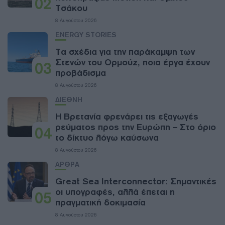
02
Τσάκου
8 Αυγούστου 2026
ENERGY STORIES
Τα σχέδια για την παράκαμψη των
Στενών του Ορμούζ, ποια έργα έχουν
03
προβάδισμα
8 Αυγούστου 2026
ΔΙΕΘΝΗ
Η Βρετανία φρενάρει τις εξαγωγές
ρεύματος προς την Ευρώπη – Στο όριο
04
το δίκτυο λόγω καύσωνα
8 Αυγούστου 2026
ΑΡΘΡΑ
Great Sea Interconnector: Σημαντικές
οι υπογραφές, αλλά έπεται η
05
πραγματική δοκιμασία
8 Αυγούστου 2026