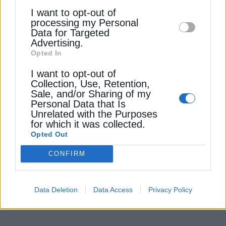
επιβεβαιώνοντας τον πρωταγωνιστικό μας ρόλο
I want to opt-out of
disclose it to other third parties.
processing my Personal
στην αιχμή του κλάδου. Η πρώτη επίσημη
Data for Targeted
παρουσίαση του Bastion AI σε αυτήν την
Advertising.
επετειακή εκδήλωση αποτελεί ορόσημο για τη
Opted In
nvisionist, αλλά και μια ισχυρή επιβεβαίωση των
I want to opt-out of
δυνατοτήτων που διαθέτει σήμερα το ελληνικό
Collection, Use, Retention,
οικοσύστημα τεχνολογικής καινοτομίας. Το
Sale, and/or Sharing of my
Bastion AI είναι η έμπρακτη απόδειξη ότι η
Personal Data that Is
Unrelated with the Purposes
Ελλάδα μπορεί να παράγει τεχνολογίες αιχμής με
for which it was collected.
παγκόσμια προοπτική και η nvisionist θα συνεχίσει
Opted Out
να επενδύει στην τεχνολογική πρωτοπορία και
στην ανάπτυξη λύσεων που απαντούν στις
CONFIRM
προκλήσεις του αύριο».
Data Deletion
Data Access
Privacy Policy
Διαβάστε ακόμη