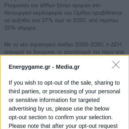
Ρουμανίας και άλλων ξένων αγορών στη
λειτουργική κερδοφορία του Ομίλου προβλέπεται
να αυξηθεί στο 37% έως το 2030, από περίπου
23% σήμερα.
Με το νέο στρατηγικό σχέδιο 2026–2030, η ΔΕΗ
επιχειρεί να διευρύνει το αποτύπωμά της πέρα από
τη Νοτιοανατολική Ευρώπη και προς την Κεντρική
Ευρώπη, εντάσσοντας στο πλάνο οργανικής
Energygame.gr -
Media.gr
ανάπτυξης και εξαγορών νέες αγορές όπως η
Ουγγαρία, η Πολωνία και η Σλοβακία.
If you wish to opt-out of the sale, sharing to
Παράλληλα, ο Όμιλος σχεδιάζει σημαντική
third parties, or processing of your personal
ενίσχυση της παρουσίας του στις ΑΠΕ, στις
or sensitive information for targeted
ευέλικτες μονάδες φυσικού αερίου, στα
advertising by us, please use the below
συστήματα αποθήκευσης ενέργειας, αλλά και στις
opt-out section to confirm your selection.
ψηφιακές υποδομές και εφαρμογές τεχνητής
Please note that after your opt-out request
νοημοσύνης.