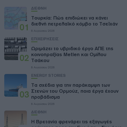
ΔΙΕΘΝΗ
Τουρκία: Πώς επιδιώκει να κάνει
διεθνή πετρελαϊκό κόμβο το Τσεϊχάν
01
8 Αυγούστου 2026
ΕΠΙΧΕΙΡΗΣΕΙΣ
Ωριμάζει το υβριδικό έργο ΑΠΕ της
κοινοπραξίας Metlen και Ομίλου
02
Τσάκου
8 Αυγούστου 2026
ENERGY STORIES
Τα σχέδια για την παράκαμψη των
Στενών του Ορμούζ, ποια έργα έχουν
03
προβάδισμα
8 Αυγούστου 2026
ΔΙΕΘΝΗ
Η Βρετανία φρενάρει τις εξαγωγές