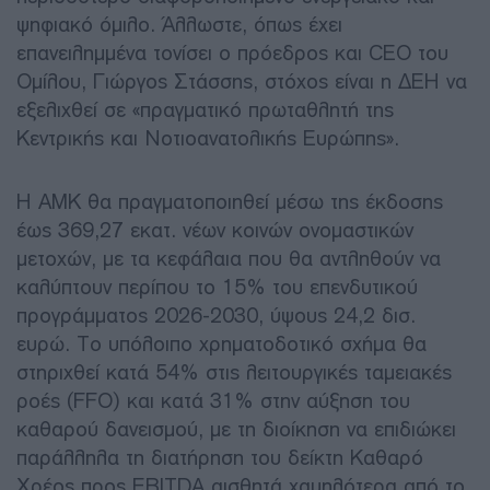
ψηφιακό όμιλο. Άλλωστε, όπως έχει
επανειλημμένα τονίσει ο πρόεδρος και CEO του
Ομίλου, Γιώργος Στάσσης, στόχος είναι η ΔΕΗ να
εξελιχθεί σε «πραγματικό πρωταθλητή της
Κεντρικής και Νοτιοανατολικής Ευρώπης».
Η ΑΜΚ θα πραγματοποιηθεί μέσω της έκδοσης
έως 369,27 εκατ. νέων κοινών ονομαστικών
μετοχών, με τα κεφάλαια που θα αντληθούν να
καλύπτουν περίπου το 15% του επενδυτικού
προγράμματος 2026-2030, ύψους 24,2 δισ.
ευρώ. Το υπόλοιπο χρηματοδοτικό σχήμα θα
στηριχθεί κατά 54% στις λειτουργικές ταμειακές
ροές (FFO) και κατά 31% στην αύξηση του
καθαρού δανεισμού, με τη διοίκηση να επιδιώκει
παράλληλα τη διατήρηση του δείκτη Καθαρό
Χρέος προς EBITDA αισθητά χαμηλότερα από το