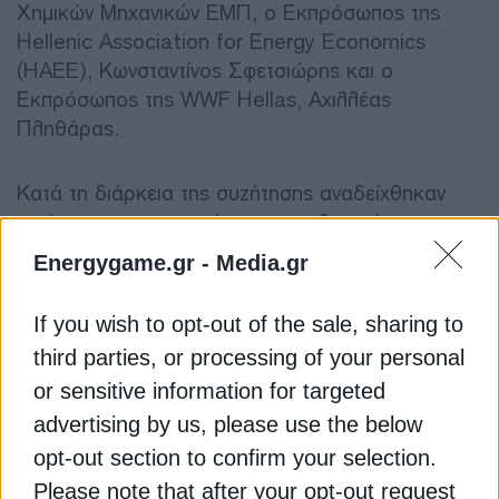
Χημικών Μηχανικών ΕΜΠ, ο Εκπρόσωπος της
Hellenic Association for Energy Economics
(HAEE), Κωνσταντίνος Σφετσιώρης και ο
Εκπρόσωπος της WWF Hellas, Αχιλλέας
Πληθάρας.
Κατά τη διάρκεια της συζήτησης αναδείχθηκαν
ζητήματα που αφορούν στον σχεδιασμό των
αναγκαίων υποδομών, τη διασφάλιση κοινωνικής
Energygame.gr -
Media.gr
συναίνεσης, τη διαβούλευση με τις τοπικές
κοινωνίες, τη θεσμική εποπτεία, τον ρόλο της
If you wish to opt-out of the sale, sharing to
τοπικής αυτοδιοίκησης, καθώς και την ανάγκη
third parties, or processing of your personal
επιτάχυνσης των ρυθμιστικών και αδειοδοτικών
or sensitive information for targeted
διαδικασιών με όρους περιβαλλοντικής
προστασίας και κυκλικής οικονομίας.
advertising by us, please use the below
opt-out section to confirm your selection.
Δείτε εδώ τις παρουσιάσεις του κ.
Αραβώση
και
Please note that after your opt-out request