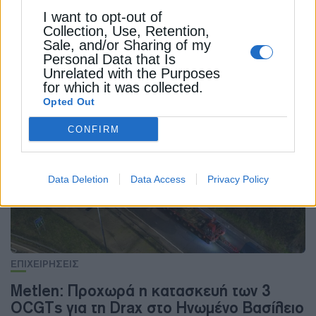
I want to opt-out of
Collection, Use, Retention,
Sale, and/or Sharing of my
Personal Data that Is
Unrelated with the Purposes
for which it was collected.
ΔΕΊΤΕ ΕΠΊΣΗΣ
Opted Out
CONFIRM
Data Deletion
Data Access
Privacy Policy
ΕΠΙΧΕΙΡΗΣΕΙΣ
Metlen: Προχωρά η κατασκευή των 3
OCGTs για τη Drax στο Ηνωμένο Βασίλειο