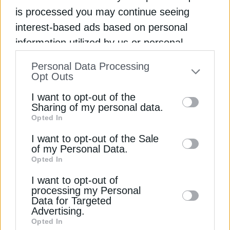
της κ.
Ανθούλη
.
is processed you may continue seeing
interest-based ads based on personal
Διαβάστε ακόμη
information utilized by us or personal
information disclosed to third parties prior
Personal Data Processing
to your opt-out. You may separately opt-out
ΡΑΑΕΥ: Νέο εργαλείο ανάλυσης των τιμών
Opt Outs
of the further disclosure of your personal
ρεύματος, πώς χρησιμοποιείται
I want to opt-out of the
information by third parties on the IAB’s list
Sharing of my personal data.
Το Νότιο Αιγαίο περνά το τεστ της ΡΑΑΕΥ, πόσοι
Opted In
of downstream participants. This
ΦοΔΣΑ έχουν πιστοποιηθεί
information may also be disclosed by us to
I want to opt-out of the Sale
of my Personal Data.
third parties on the
IAB’s List of
Γκρίζες ζώνες στον Οδηγό της ΡΑΑΕΥ για τους
Opted In
Downstream Participants
that may further
παρόχους ύδατος, τι ζητά το ΥΠΕΝ
I want to opt-out of
disclose it to other third parties.
processing my Personal
ΑΠΟΒΛΗΤΑ
ΚΩΝΣΤΑΝΤΙΝΟΣ ΑΡΑΒΩΣΗΣ
Data for Targeted
Advertising.
ΡΥΘΜΙΣΤΙΚΗ ΑΡΧΗ ΑΠΟΒΛΗΤΩΝ ΕΝΕΡΓΕΙΑΣ ΚΑΙ ΥΔΑΤΩΝ
Opted In
(ΡΑΑΕΥ)