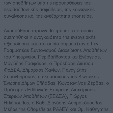
των αποβλήτων υπό τις προϋποθέσεις της
περιβαλλοντικής ασφάλειας, της κοινωνικής
συναίνεσης και της ανεξάρτητης εποπτείας.
Ακολούθησε στρογγυλό τραπέζι στο οποίο
συζητήθηκε η αναγκαιότητα της ενεργειακής
αξιοποίησης και στο οποίο συμμετείχαν ο Γεν.
Γραμματέας Συντονισμού Διαχείρισης Αποβλήτων
του Υπουργείου Περιβάλλοντος και Ενέργειας,
Μανώλης Γραφάκος, ο Πρόεδρος Δικτύου
ΦοΔΣΑ, Δήμαρχος Χανίων, Παναγιώτης
Σημανδηράκης, ο εκπρόσωπος της Κεντρικής
Ένωσης Δήμων Ελλάδας, Κωνσταντίνος Ζέρβας, ο
Πρόεδρος Ελληνικής Εταιρείας Διαχείρισης
Στερεών Αποβλήτων (ΕΕΔΣΑ), Γιώργος
Ηλιόπουλος, ο Καθ. Διονύσης Ασημακόπουλος,
Μέλος της Ολομέλειας ΡΑΑΕΥ και Ομ. Καθηγητής