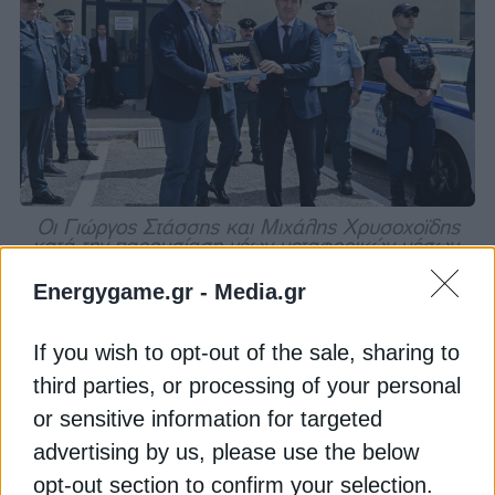
Οι Γιώργος Στάσσης και Μιχάλης Χρυσοχοϊδης
κατά την παρουσίαση νέων μεταφορικών μέσων,
τα οποία αποτελούν δωρεά της ΔΕΗ, στην
Ελληνική Αστυνομία, Δευτέρα 11 Μαΐου 2026. ©
Energygame.gr -
Media.gr
(ΑΡΕΤΗ ΤΗΛΙΑΚΟΥ/EUROKINISSI)
If you wish to opt-out of the sale, sharing to
Στην τελετή παρέστησαν, επίσης, ο Διευθυντής της
third parties, or processing of your personal
‘Αμεσης Δράσης Αττικής, Υποστράτηγος Γεώργιος
or sensitive information for targeted
Μιχαηλίδης, ανώτατοι και ανώτεροι αξιωματικοί
advertising by us, please use the below
της ΕΛ.ΑΣ και στελέχη της ΔΕΗ Α.Ε. Νωρίτερα ο
Υπουργός Προστασίας του Πολίτη, παρευρέθηκε
opt-out section to confirm your selection.