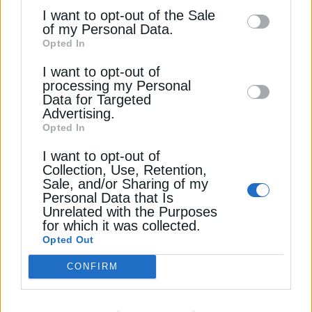
information may also be disclosed by us to
ελληνικό χρηματιστήριο.
I want to opt-out of the Sale
of my Personal Data.
third parties on the
IAB’s List of
Opted In
Downstream Participants
that may further
Διαβάστε ακόμη
I want to opt-out of
disclose it to other third parties.
processing my Personal
Data for Targeted
Χρηματιστήριο: Πτώση 1,11% στον ΓΔ την
Advertising.
Παρασκευή, κέρδη για ΔΕΗ, Elvalhalcor
Opted In
I want to opt-out of
Χρηματιστήριο: Μικρή άνοδος στον ΓΔ την Πέμπτη,
Collection, Use, Retention,
πώς πήγαν οι ενεργειακές μετοχές
Sale, and/or Sharing of my
Personal Data that Is
Χρηματιστήριο: Κέρδη 3,17% για τον ΓΔ την
Unrelated with the Purposes
for which it was collected.
Τετάρτη, στο +10,90% η Viohalco
Opted Out
CENERGY HOLDINGS
ΒΙΟΧΑΛΚΟ
ΔΕΗ
ΜΕΤΟΧΕΣ
CONFIRM
ΧΡΗΜΑΤΙΣΤΗΡΙΟ