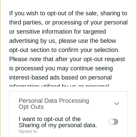
οποία ενισχύθηκε κατά 4,56%, κλείνοντας στα
10,32 ευρώ.
If you wish to opt-out of the sale, sharing to
third parties, or processing of your personal
Στις υπόλοιπες τραπεζικές μετοχές, η
or sensitive information for targeted
συναλλακτική δραστηριότητα παρέμεινε σχετικά
advertising by us, please use the below
υποτονική σε σύγκριση με τις προηγούμενες
opt-out section to confirm your selection.
συνεδριάσεις. Η Eurobank υποχώρησε οριακά
Please note that after your opt-out request
στα 3,96 ευρώ με όγκο 3,37 εκατ. τεμαχίων, ενώ
is processed you may continue seeing
η Τράπεζα Πειραιώς έκλεισε στα 8,60 ευρώ με
συναλλαγές 2,13 εκατ. μετοχών.
interest-based ads based on personal
information utilized by us or personal
Το ενδιαφέρον της αγοράς μετατοπίζεται πλέον
information disclosed to third parties prior
Personal Data Processing
στην αυριανή συνεδρίαση, καθώς το βράδυ
to your opt-out. You may separately opt-out
Opt Outs
αναμένονται οι αποφάσεις για ενδεχόμενες
of the further disclosure of your personal
αλλαγές στον δείκτη MSCI Emerging Markets,
I want to opt-out of the
information by third parties on the IAB’s list
Sharing of my personal data.
εξέλιξη που ενδέχεται να επηρεάσει σημαντικά τις
Opted In
of downstream participants. This
βραχυπρόθεσμες κεφαλαιακές ροές προς το