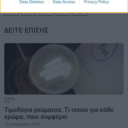
Data Deletion
Data Access
Privacy Policy
ΔΕΊΤΕ ΕΠΊΣΗΣ
DATA
Τιμολόγια ρεύματος: Τι ισχύει για κάθε
χρώμα, ποιο συμφέρει
13 Δεκεμβρίου 2023