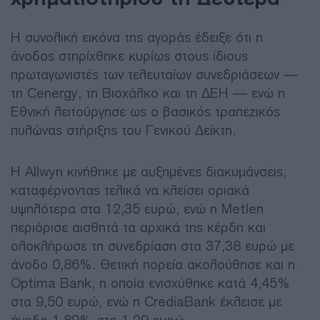
Η συνολική εικόνα της αγοράς έδειξε ότι η
άνοδος στηρίχθηκε κυρίως στους ίδιους
πρωταγωνιστές των τελευταίων συνεδριάσεων —
τη Cenergy, τη Βιοχάλκο και τη ΔΕΗ — ενώ η
Εθνική λειτούργησε ως ο βασικός τραπεζικός
πυλώνας στήριξης του Γενικού Δείκτη.
Η Allwyn κινήθηκε με αυξημένες διακυμάνσεις,
καταφέρνοντας τελικά να κλείσει οριακά
υψηλότερα στα 12,35 ευρώ, ενώ η Metlen
περιόρισε αισθητά τα αρχικά της κέρδη και
ολοκλήρωσε τη συνεδρίαση στα 37,38 ευρώ με
άνοδο 0,86%. Θετική πορεία ακολούθησε και η
Optima Bank, η οποία ενισχύθηκε κατά 4,45%
στα 9,50 ευρώ, ενώ η CrediaBank έκλεισε με