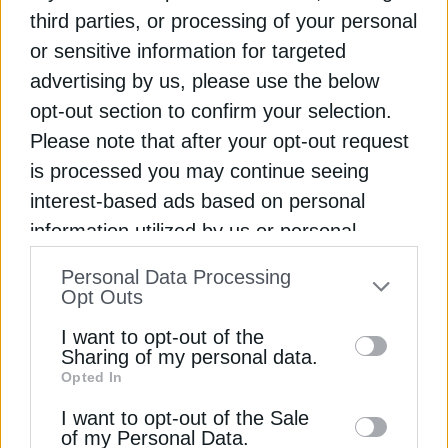
ΔΕΊΤΕ ΕΠΊΣΗΣ
third parties, or processing of your personal
or sensitive information for targeted
advertising by us, please use the below
opt-out section to confirm your selection.
Please note that after your opt-out request
is processed you may continue seeing
interest-based ads based on personal
information utilized by us or personal
ΕΠΙΧΕΙΡΗΣΕΙΣ
Εγγραφή στο Newsletter
information disclosed to third parties prior
Personal Data Processing
Μυτιληναίος: Η διπλή παρέμβαση και το
to your opt-out. You may separately opt-out
Opt Outs
μήνυμα στην ΕΕ
of the further disclosure of your personal
19 Απριλίου 2024
I want to opt-out of the
information by third parties on the IAB’s list
Sharing of my personal data.
Opted In
of downstream participants. This
Αποδέσχομαι τους
Όρους χρήσης και
*
information may also be disclosed by us to
I want to opt-out of the Sale
την Πολιτική Απορρήτου
of my Personal Data.
third parties on the
IAB’s List of