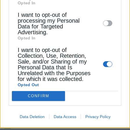
Opted In
Downstream Participants
that may further
Εγγραφή
I want to opt-out of
disclose it to other third parties.
processing my Personal
Data for Targeted
Advertising.
ΦΥΣΙΚΟ ΑΕΡΙΟ
Opted In
Σδούκου: Η Ελλάδα στηρίζει πλήρως την
I want to opt-out of
πρωτοβουλία για τον Κάθετο Διάδρομο
Collection, Use, Retention,
22 Μαΐου 2024
Sale, and/or Sharing of my
Personal Data that Is
Unrelated with the Purposes
for which it was collected.
Opted Out
CONFIRM
Data Deletion
Data Access
Privacy Policy
ΕΠΙΧΕΙΡΗΣΕΙΣ