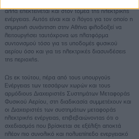
δεν περιορίζεται αποκλειστικά στο φυσικό αέριο,
αλλά επεκτείνεται και στον τομέα της ηλεκτρικής
ενέργειας. Αυτός είναι και ο λόγος για τον οποίο η
σημερινή συνάντηση στην Αθήνα φιλοδοξεί να
λειτουργήσει ταυτόχρονα ως πλατφόρμα
συντονισμού τόσο για τις υποδομές φυσικού
αερίου όσο και για τις ηλεκτρικές διασυνδέσεις
της περιοχής.
Ως εκ τούτου, πέρα από τους υπουργούς
Ενέργειας των τεσσάρων χωρών και τους
αρμόδιους Διαχειριστές Συστημάτων Μεταφοράς
Φυσικού Αερίου, στη διαδικασία συμμετέχουν και
οι Διαχειριστές των συστημάτων μεταφοράς
ηλεκτρικής ενέργειας, επιβεβαιώνοντας ότι ο
σχεδιασμός που βρίσκεται σε εξέλιξη αποκτά
πλέον πιο συνολικό και πολυεπίπεδο ενεργειακό