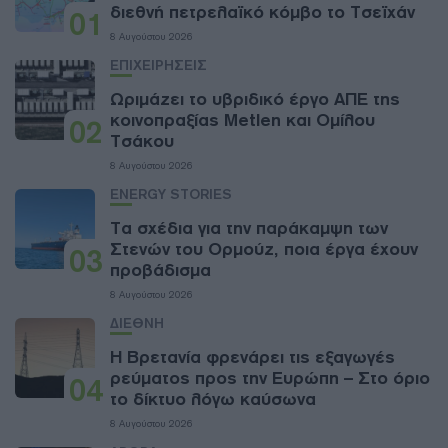
διεθνή πετρελαϊκό κόμβο το Τσεϊχάν
01
8 Αυγούστου 2026
ΕΠΙΧΕΙΡΗΣΕΙΣ
Ωριμάζει το υβριδικό έργο ΑΠΕ της
κοινοπραξίας Metlen και Ομίλου
02
Τσάκου
8 Αυγούστου 2026
ENERGY STORIES
Τα σχέδια για την παράκαμψη των
Στενών του Ορμούζ, ποια έργα έχουν
03
προβάδισμα
8 Αυγούστου 2026
ΔΙΕΘΝΗ
Η Βρετανία φρενάρει τις εξαγωγές
ρεύματος προς την Ευρώπη – Στο όριο
04
το δίκτυο λόγω καύσωνα
8 Αυγούστου 2026