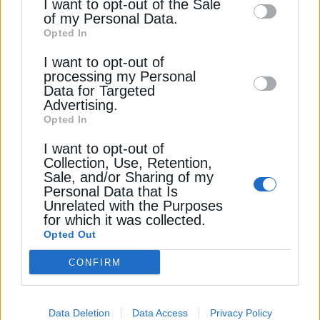
I want to opt-out of the Sale
Πολιτείες παραμένουν πλήρως προσηλωμένες στη
την Πολιτική Απορρήτου
of my Personal Data.
third parties on the
IAB’s List of
στήριξη της ευρωπαϊκής ενεργειακής ασφάλειας
Opted In
Downstream Participants
that may further
και της απεξάρτησης της Ευρώπης από τη Ρωσία.
Εγγραφή
Όπως ανέφερε, η Ουάσιγκτον θεωρεί τα έργα του
I want to opt-out of
disclose it to other third parties.
processing my Personal
Κάθετου Διαδρόμου κομβικά για τη νέα
Data for Targeted
ενεργειακή αρχιτεκτονική της περιοχής και
Advertising.
συνεργάζεται στενά τόσο με την Ευρωπαϊκή
Opted In
Ένωση όσο και με τις εθνικές κυβερνήσεις για την
I want to opt-out of
προώθησή τους, καλώντας την ΕΕ να εξετάσει
Collection, Use, Retention,
τυχόν χρηματοδοτικά εργαλεία.
Sale, and/or Sharing of my
Personal Data that Is
Unrelated with the Purposes
Ο υπουργός Περιβάλλοντος και Ενέργεια
for which it was collected.
Σταύρος Παπασταύρου επιχείρησε να περιγράψει
Opted Out
τη σημερινή συγκυρία ως μια ιστορική καμπή για
CONFIRM
τα Βαλκάνια και τη Νοτιοανατολική Ευρώπη. Η
έννοια της διασυνδεσιμότητας που προωθείται
πλέον σε περιφερειακό και ευρωπαϊκό επίπεδο
Data Deletion
Data Access
Privacy Policy