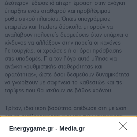
Δεύτερον, έδωσε ιδιαίτερη έμφαση στην ανάγκη
ύπαρξης ενός σταθερού και προβλέψιμου
ρυθμιστικού πλαισίου. Όπως υπογράμμισε,
εταιρείες και traders δύσκολα μπορούν να
αναλάβουν πολυετείς δεσμεύσεις όταν υπάρχει ο
κίνδυνος να αλλάξουν στην πορεία οι κανόνες
λειτουργίας, οι χρεώσεις ή οι όροι πρόσβασης
στις υποδομές. Για τον λόγο αυτό μίλησε για
ανάγκη «ρυθμιστικής σταθερότητας και
ορατότητας», ώστε όσοι δεσμεύουν δυναμικότητα
να γνωρίζουν με σαφήνεια το καθεστώς και τις
ταρίφες που θα ισχύουν σε βάθος χρόνου.
Τρίτον, ιδιαίτερη βαρύτητα απέδωσε στη μείωση
και τη σταθεροποίηση των ταριφών μεταφοράς.
Σύμφωνα με την ίδια, όσο μεγαλύτερη και πιο
Energygame.gr -
Media.gr
μακροπρόθεσμη είναι η δέσμευση δυναμικότητας,