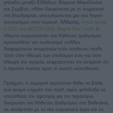
επίπεδο μεταξύ Ελλάδας, Βόρειας Μακεδονίας
και Σερβίας, πλέον διευρύνεται με τη συμμετοχή
της Βουλγαρίας, αποτυπώνοντας μια νέα λογική
συντονισμού στην περιοχή. Άλλωστε,
όπως τόνισε
η CEO της AKTOR LNG, Μαρία Ρίτα Γκάλι,
η
πλήρης ενεργοποίηση του Κάθετου Διαδρόμου
προϋποθέτει τον συνδυασμό πολλών
διαφορετικών «κομματιών ενός σύνθετου παζλ»,
τόσο στην πλευρά των υποδομών όσο και στην
πλευρά της αγοράς, εκφράζοντας την εκτίμηση ότι
η περιοχή κινείται προς τη σωστή κατεύθυνση.
Πράγματι, η σημερινή συνάντηση θέλει να βάλει
ένα ακόμα κομμάτι στο παζλ, αφού φιλοδοξεί να
αποτελέσει την αφετηρία για την περαιτέρω
διεύρυνση του Κάθετου Διαδρόμου στα Βαλκάνια,
σε συνάρτηση με τα νέα ενεργειακά έργα και τις