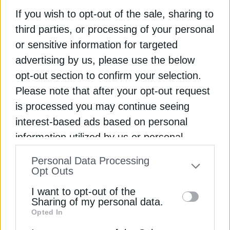
τόσο μεγαλύτερα είναι τα περιθώρια περιορισμού
If you wish to opt-out of the sale, sharing to
των χρεώσεων. Αντίθετα, όταν δεν υπάρχει
third parties, or processing of your personal
προβλεψιμότητα, οι διαχειριστές υποδομών
αναγκάζονται να μετακυλίουν υψηλότερο κόστος
or sensitive information for targeted
στους χρήστες του συστήματος. Τέταρτον, τόνισε
advertising by us, please use the below
ότι απαιτείται συνδυασμός υποδομών και
opt-out section to confirm your selection.
εξασφαλισμένων ποσοτήτων φυσικού αερίου.
Please note that after your opt-out request
Όπως ανέφερε, δεν αρκεί ο Κάθετος Διάδρομος
is processed you may continue seeing
να υπάρχει μόνο ως φυσική υποδομή· χρειάζονται
interest-based ads based on personal
και δεσμευμένες πηγές προμήθειας LNG που θα
information utilized by us or personal
μπορούν να τροφοδοτούν σταθερά την περιοχή,
Εγγραφή στο Newsletter
στηρίζοντας τόσο την απανθρακοποίηση όσο και
information disclosed to third parties prior
Personal Data Processing
την αντικατάσταση του ρωσικού αερίου.
to your opt-out. You may separately opt-out
Opt Outs
of the further disclosure of your personal
I want to opt-out of the
Πάντως, στο ίδιο συνέδριο, ο αναπληρωτής
information by third parties on the IAB’s list
Sharing of my personal data.
επικεφαλής της Πρεσβείας των ΗΠΑ στην Αθήνα,
Opted In
of downstream participants. This
Joshua Huck υπογράμμισε ότι οι Ηνωμένες
Αποδέσχομαι τους
Όρους χρήσης και
*
information may also be disclosed by us to