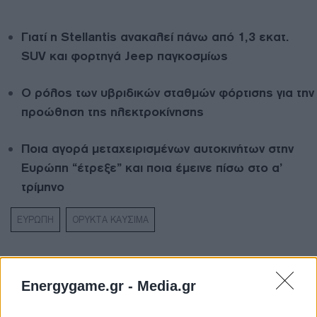
Γιατί η Stellantis ανακαλεί πάνω από 1,3 εκατ.
SUV και φορτηγά Jeep παγκοσμίως
Ο ρόλος των υβριδικών σταθμών φόρτισης για την
προώθηση της ηλεκτροκίνησης
Ποια αγορά μεταχειρισμένων αυτοκινήτων στην
Ευρώπη “έτρεξε” και ποια έμεινε πίσω στο α’
τρίμηνο
ΕΥΡΩΠΗ
ΟΡΥΚΤΑ ΚΑΥΣΙΜΑ
Energygame.gr -
Media.gr
ΔΕΊΤΕ ΕΠΊΣΗΣ