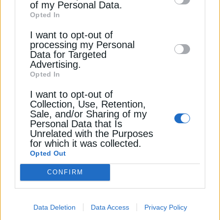
of my Personal Data.
third parties on the
IAB’s List of
Opted In
Downstream Participants
that may further
I want to opt-out of
disclose it to other third parties.
processing my Personal
ΦΥΣΙΚΟ ΑΕΡΙΟ
Data for Targeted
Advertising.
ΕΕ: Ποιες χώρες καταναλώνουν και
Opted In
παράγουν περισσότερο φυσικό αέριο;
I want to opt-out of
26 Ιουνίου 2026
Collection, Use, Retention,
Sale, and/or Sharing of my
Personal Data that Is
Unrelated with the Purposes
for which it was collected.
Opted Out
CONFIRM
Data Deletion
Data Access
Privacy Policy
ΠΕΤΡΕΛΑΙΟ