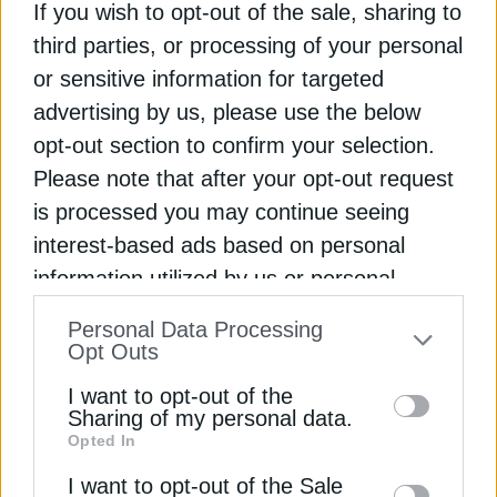
If you wish to opt-out of the sale, sharing to
third parties, or processing of your personal
or sensitive information for targeted
advertising by us, please use the below
opt-out section to confirm your selection.
Please note that after your opt-out request
is processed you may continue seeing
interest-based ads based on personal
ΔΙΕΘΝΗ
information utilized by us or personal
Πράσινα ομόλογα: Ρεκόρ 54 δισ. οι
information disclosed to third parties prior
Personal Data Processing
παγκόσμιες πωλήσεις
to your opt-out. You may separately opt-out
Opt Outs
7 Μαρτίου 2024
of the further disclosure of your personal
I want to opt-out of the
information by third parties on the IAB’s list
Sharing of my personal data.
Opted In
of downstream participants. This
information may also be disclosed by us to
I want to opt-out of the Sale