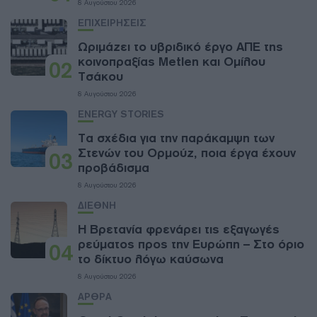
8 Αυγούστου 2026
ΕΠΙΧΕΙΡΗΣΕΙΣ
Ωριμάζει το υβριδικό έργο ΑΠΕ της
κοινοπραξίας Metlen και Ομίλου
02
Τσάκου
8 Αυγούστου 2026
ENERGY STORIES
Τα σχέδια για την παράκαμψη των
Στενών του Ορμούζ, ποια έργα έχουν
03
προβάδισμα
8 Αυγούστου 2026
ΔΙΕΘΝΗ
Η Βρετανία φρενάρει τις εξαγωγές
ρεύματος προς την Ευρώπη – Στο όριο
04
το δίκτυο λόγω καύσωνα
8 Αυγούστου 2026
ΑΡΘΡΑ