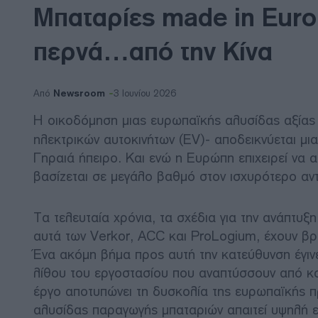
Μπαταρίες made in Euro
περνά…από την Κίνα
Newsroom
Από
3 Ιουνίου 2026
Η οικοδόμηση μιας ευρωπαϊκής αλυσίδας αξίας 
ηλεκτρικών αυτοκινήτων (EV)- αποδεικνύεται μια
Γηραιά ήπειρο. Και ενώ η Ευρώπη επιχειρεί να 
βασίζεται σε μεγάλο βαθμό στον ισχυρότερο αντα
Τα τελευταία χρόνια, τα σχέδια για την ανάπτυξ
αυτά των Verkor, ACC και ProLogium, έχουν βρε
Ένα ακόμη βήμα προς αυτή την κατεύθυνση έγιν
λίθου του εργοστασίου που αναπτύσσουν από κο
έργο αποτυπώνει τη δυσκολία της ευρωπαϊκής 
αλυσίδας παραγωγής μπαταριών απαιτεί υψηλή εξ