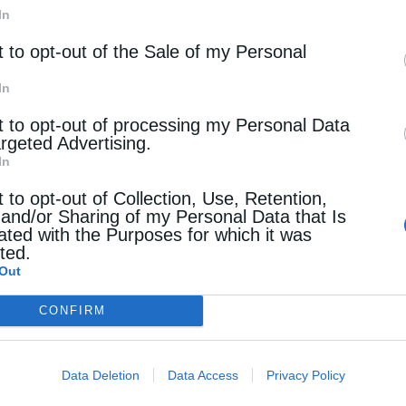
αλλοντικές επιπτώσεις μικρότερες. Παράλληλα, η φύση 
In
t to opt-out of the Sale of my Personal
καθόδου και ανόδου, έχει διάρκεια ζωής μόλις τρεις 
In
εταφοράς μεγάλων ποσοτήτων από την Ασία.
t to opt-out of processing my Personal Data
argeted Advertising.
ς», σημειώνει ο σύμβουλος της Avicenne Energy, Φαμ
In
σταδιακά σε λιγότερους παίκτες. Ο κινεζικός όμιλος 
t to opt-out of Collection, Use, Retention,
αραγωγής για την ευρωπαϊκή αγορά.
 and/or Sharing of my Personal Data that Is
ated with the Purposes for which it was
cted.
κος
Out
CONFIRM
εται στα πρόδρομα ενεργά υλικά καθόδου (P-CAM), 
κρίκο της αλυσίδας.
Data Deletion
Data Access
Privacy Policy