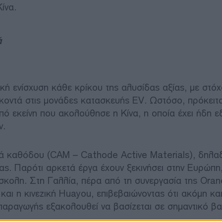
ίνα.
ά
κή ενίσχυση κάθε κρίκου της αλυσίδας αξίας, με στόχ
κοντά στις μονάδες κατασκευής EV. Ωστόσο, πρόκειται
από εκείνη που ακολούθησε η Κίνα, η οποία έχει ήδη ε
ν.
κά καθόδου (CAM – Cathode Active Materials), δηλα
ίας. Παρότι αρκετά έργα έχουν ξεκινήσει στην Ευρώπη
σκολη. Στη Γαλλία, πέρα από τη συνεργασία της Oran
και η κινεζική Huayou, επιβεβαιώνοντας ότι ακόμη και
αραγωγής εξακολουθεί να βασίζεται σε σημαντικό β