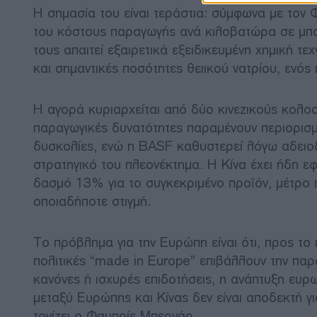
Η σημασία του είναι τεράστια: σύμφωνα με το
του κόστους παραγωγής ανά κιλοβατώρα σε μπα
τους απαιτεί εξαιρετικά εξειδικευμένη χημική τ
και σημαντικές ποσότητες θειικού νατρίου, ενός
Η αγορά κυριαρχείται από δύο κινεζικούς κολο
παραγωγικές δυνατότητες παραμένουν περιορισμέ
δυσκολίες, ενώ η BASF καθυστερεί λόγω αδειοδο
στρατηγικό του πλεονέκτημα. Η Κίνα έχει ήδη ε
δασμό 13% για το συγκεκριμένο προϊόν, μέτρο 
οποιαδήποτε στιγμή.
Το πρόβλημα για την Ευρώπη είναι ότι, προς το
πολιτικές “made in Europe” επιβάλλουν την πα
κανόνες ή ισχυρές επιδοτήσεις, η ανάπτυξη ευ
μεταξύ Ευρώπης και Κίνας δεν είναι αποδεκτή γ
τονίζει ο Φαμπρίς Μπερνάρ.