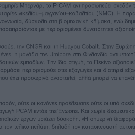
ν Φαμπρίς Μπερνάρ, το P-CAM αντιπροσωπεύει σχεδόν
ταρίες νικελίου–μαγγανίου–κοβαλτίου (NMC). Η παρ
εχνογνωσία, δύσκολη στη βιομηχανική κλίμακα, ενώ δημ
 παραπροϊόντος με περιορισμένες δυνατότητες αξιοποί
σσούς, την CNGR και τη Huayou Cobalt. Στην Ευρώπη
νες: η μονάδα της Umicore στη Φινλανδία αντιμετωπί
τικών εμποδίων. Την ίδια στιγμή, το Πεκίνο αξιοποιεί
φαρμόσει περιορισμούς στις εξαγωγές και διατηρεί εξα
που έχει προσωρινά ανασταλεί, αλλά μπορεί να επανέ
 παρόν, ούτε οι κανόνες προέλευσης ούτε οι υπό σχεδ
ραγωγή PCAM εντός της Ένωσης. Και χωρίς δεσμευτικο
ρωπαϊκών έργων μοιάζει δύσκολη. «Η σημερινή διαφορ
ια τον τελικό πελάτη, δηλαδή τον κατασκευαστή αυτοκι