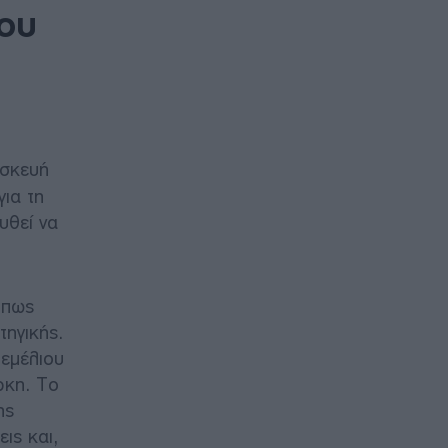
που
ασκευή
για τη
υθεί να
όπως
τηγικής.
θεμέλιου
ρκη. Το
ης
ις και,