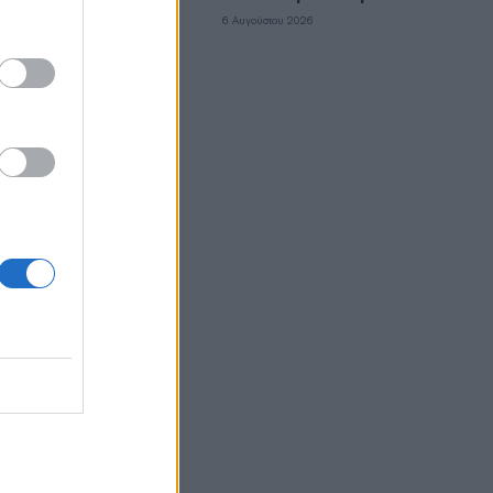
του
6 Αυγούστου 2026
έως έξι
πρίς
Tinci,
έναν