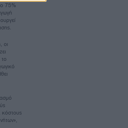
 το 75%
αγωγή
ιουργεί
ησης.
, οι
ζει
 το
γωγικό
λθει
ιασμό
ύς
ά κόστους
νήτων»,