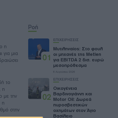
Ροή
ΕΠΙΧΕΙΡΗΣΕΙΣ
ο η
Μυτιληναίος: Στο φουλ
 για μια
οι μηχανές της Metlen
01
δραιώσει
για EBITDA 2 δισ. ευρώ
μεσοπρόθεσμα
6 Αυγούστου 2026
ΕΠΙΧΕΙΡΗΣΕΙΣ
δή το
Οικογένεια
, η
Βαρδινογιάννη και
02
o με την
Motor Oil: Δωρεά
 η
πυροσβεστικών
αθμό στην
οχημάτων στον Άγιο
Βασίλειο