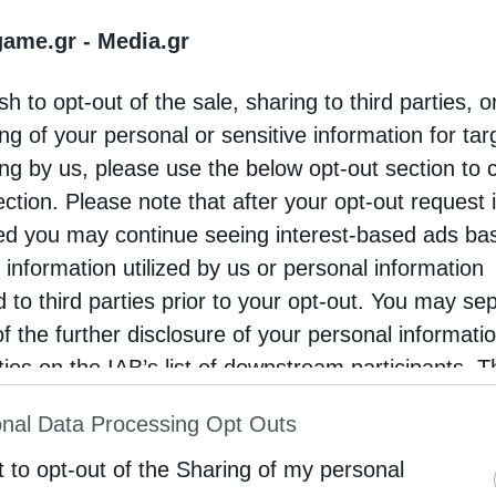
game.gr -
Media.gr
εί μόνο βιομηχανική επιλογή, αλλά και αποτέλεσμα 
ες προέλευσης, που συνδέονται με την απαλλαγή από 
sh to opt-out of the sale, sharing to third parties, o
το Ηνωμένο Βασίλειο, ωθούν ήδη τους κατασκευαστές 
ng of your personal or sensitive information for ta
παταρίες τους. Παράλληλα, το οικονομικό και τεχνικ
ing by us, please use the below opt-out section to 
s. Οι επενδύσεις σε μονάδες CAM φτάνουν εκατοντάδε
στήριο στη μαζική παραγωγή αποδεικνύεται εξαιρετικ
ection. Please note that after your opt-out request 
o επέλεξε να μοιραστεί το εγχείρημα με την κινεζική 
d you may continue seeing interest-based ads ba
μό του επενδυτικού ρίσκου.
 information utilized by us or personal information
d to third parties prior to your opt-out. You may se
of the further disclosure of your personal informati
rties on the IAB’s list of downstream participants. T
ion may also be disclosed by us to third parties on
nal Data Processing Opt Outs
st of Downstream Participants
that may further discl
 ηλεκτρολύτη θεωρείται το λιγότερο προβληματικό κο
ασίου κυμαίνεται μεταξύ 50 και 100 εκατ. ευρώ, η π
rd parties.
t to opt-out of the Sharing of my personal