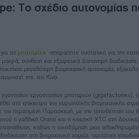
pe: Το σχέδιο αυτονομίας 
για τις
μπαταρίες
-απαραίτητο συστατικό για την κατ
 μακρά, σύνθετη και εξαιρετικά δαπανηρή διαδικασία 
αποκτήσει μεγαλύτερη βιομηχανική αυτονομία, εξακολο
γωνιστή της, την Κίνα.
η γιγαντιαίων εργοστασίων μπαταριών (gigafactories), 
θεί στο επίκεντρο της ευρωπαϊκής βιομηχανικής στρα
ε την περασμένη Παρασκευή, με την τοποθέτηση του 
ινού η γαλλική Orano και η κινεζική XTC στη Δουνκέ
προσπάθειας, καθώς η οικοδόμηση μιας ολοκληρωμέν
ειδίκευση στη βιομηχανική χημεία, τεράστιες επενδύσε