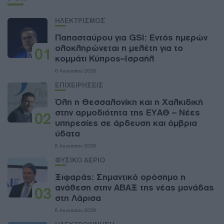
ΗΛΕΚΤΡΙΣΜΟΣ
Παπασταύρου για GSI: Εντός ημερών
ολοκληρώνεται η μελέτη για το
01
κομμάτι Κύπρος–Ισραήλ
6 Αυγούστου 2026
ΕΠΙΧΕΙΡΗΣΕΙΣ
Όλη η Θεσσαλονίκη και η Χαλκιδική
στην αρμοδιότητα της ΕΥΑΘ – Νέες
02
υπηρεσίες σε άρδευση και όμβρια
ύδατα
6 Αυγούστου 2026
ΦΥΣΙΚΟ ΑΕΡΙΟ
Ξιφαράς: Σημαντικό ορόσημο η
ανάθεση στην ΑΒΑΞ της νέας μονάδας
03
στη Λάρισα
6 Αυγούστου 2026