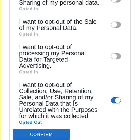
information by third parties on the IAB’s list
Sharing of my personal data.
1 Οκτωβρίου 2024
Opted In
of downstream participants. This
information may also be disclosed by us to
I want to opt-out of the Sale
of my Personal Data.
third parties on the
IAB’s List of
Opted In
Downstream Participants
that may further
I want to opt-out of
disclose it to other third parties.
processing my Personal
Data for Targeted
Advertising.
Opted In
ΤΕΧΝΟΛΟΓΙΑ
I want to opt-out of
CATL: Παρουσιάζει μπαταρία για EVs με
Collection, Use, Retention,
μεγάλη αυτονομία
Sale, and/or Sharing of my
Personal Data that Is
25 Απριλίου 2024
Unrelated with the Purposes
for which it was collected.
Opted Out
CONFIRM