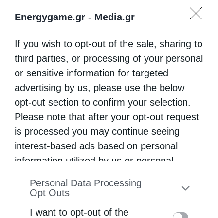
ENI
ΜΠΑΤΑΡΙΕΣ
Energygame.gr -
Media.gr
If you wish to opt-out of the sale, sharing to
third parties, or processing of your personal
ΔΕΊΤΕ ΕΠΊΣΗΣ
or sensitive information for targeted
advertising by us, please use the below
opt-out section to confirm your selection.
Please note that after your opt-out request
is processed you may continue seeing
interest-based ads based on personal
information utilized by us or personal
information disclosed to third parties prior
Personal Data Processing
ΤΕΧΝΟΛΟΓΙΑ
to your opt-out. You may separately opt-out
Opt Outs
Πολύ φιλόδοξο το σχέδιο της ΕΕ για
of the further disclosure of your personal
I want to opt-out of the
ανακύκλωση μπαταριών