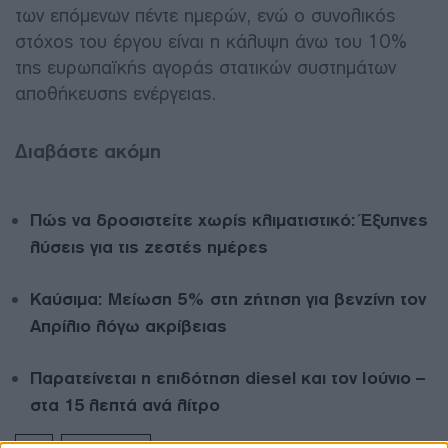
των επόμενων πέντε ημερών, ενώ ο συνολικός
στόχος του έργου είναι η κάλυψη άνω του 10%
της ευρωπαϊκής αγοράς στατικών συστημάτων
αποθήκευσης ενέργειας.
Διαβάστε ακόμη
Πώς να δροσιστείτε χωρίς κλιματιστικό: Έξυπνες
λύσεις για τις ζεστές ημέρες
Καύσιμα: Μείωση 5% στη ζήτηση για βενζίνη τον
Απρίλιο λόγω ακρίβειας
Παρατείνεται η επιδότηση diesel και τον Ιούνιο –
στα 15 λεπτά ανά λίτρο