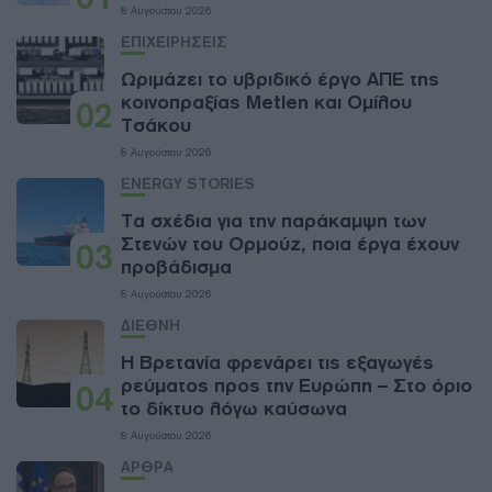
8 Αυγούστου 2026
ΕΠΙΧΕΙΡΗΣΕΙΣ
Ωριμάζει το υβριδικό έργο ΑΠΕ της
κοινοπραξίας Metlen και Ομίλου
02
Τσάκου
8 Αυγούστου 2026
ENERGY STORIES
Τα σχέδια για την παράκαμψη των
Στενών του Ορμούζ, ποια έργα έχουν
03
προβάδισμα
8 Αυγούστου 2026
ΔΙΕΘΝΗ
Η Βρετανία φρενάρει τις εξαγωγές
ρεύματος προς την Ευρώπη – Στο όριο
04
το δίκτυο λόγω καύσωνα
8 Αυγούστου 2026
ΑΡΘΡΑ