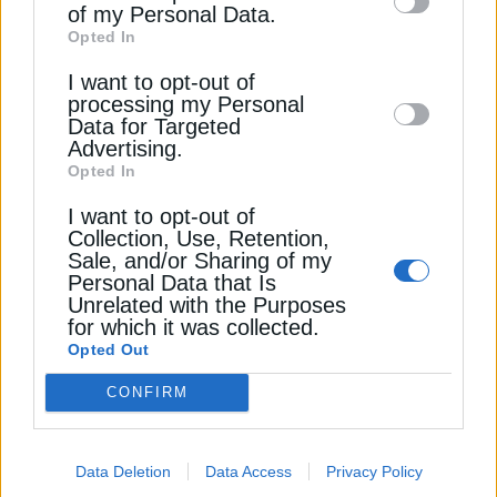
of my Personal Data.
third parties on the
IAB’s List of
Opted In
Downstream Participants
that may further
I want to opt-out of
disclose it to other third parties.
processing my Personal
Data for Targeted
Advertising.
ΠΕΡΙΒΑΛΛΟΝ
Opted In
Ενεργειακή αναβάθμιση 2,4 εκατ. ευρώ
I want to opt-out of
για τα σχολεία του Αλίμου
Collection, Use, Retention,
17 Απριλίου 2025
Sale, and/or Sharing of my
Personal Data that Is
Unrelated with the Purposes
for which it was collected.
Opted Out
CONFIRM
Data Deletion
Data Access
Privacy Policy