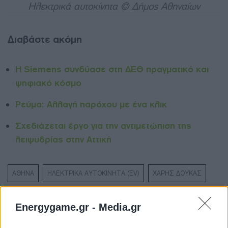
Ηλεκτρικά αυτοκίνητα © Δήμος Αθηναίων
Διαβάστε ακόμη
Η Siemens συνδύασε στη ΔΕΘ πραγματικό και
ψηφιακό κόσμο
Ρεύμα: Αλλαγή παρόχου με ένα κλικ
Σχεδιάζεται έργο για την αντιμετώπιση της
λειψυδρίας στην Αττική
ΑΘΗΝΑ
ΗΛΕΚΤΡΙΚΑ ΑΥΤΟΚΙΝΗΤΑ (EV)
ΧΑΡΗΣ ΔΟΥΚΑΣ
Energygame.gr -
Media.gr