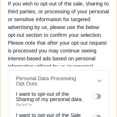
If you wish to opt-out of the sale, sharing to
ΔΕΊΤΕ ΕΠΊΣΗΣ
third parties, or processing of your personal
or sensitive information for targeted
advertising by us, please use the below
opt-out section to confirm your selection.
Please note that after your opt-out request
is processed you may continue seeing
interest-based ads based on personal
information utilized by us or personal
ΗΛΕΚΤΡΟΚΙΝΗΣΗ
information disclosed to third parties prior
Personal Data Processing
Volkswagen: Συνεργασία με την κινεζική
to your opt-out. You may separately opt-out
Opt Outs
SAIC Motor για NEV
of the further disclosure of your personal
28 Ιουνίου 2024
I want to opt-out of the
information by third parties on the IAB’s list
Sharing of my personal data.
Opted In
of downstream participants. This
information may also be disclosed by us to
I want to opt-out of the Sale