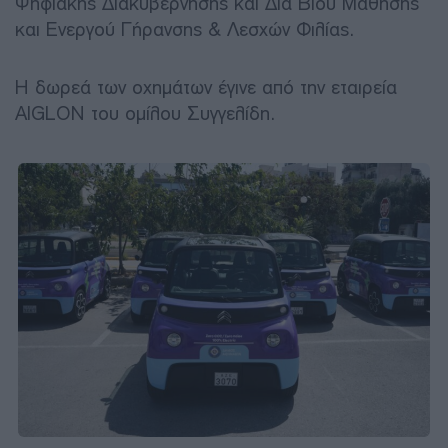
Ψηφιακής Διακυβέρνησης και Δια Βίου Μάθησης
και Eνεργού Γήρανσης & Λεσχών Φιλίας.
Η δωρεά των οχημάτων έγινε από την εταιρεία
AIGLON του ομίλου Συγγελίδη.