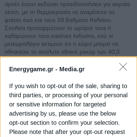
αρχές έχουν εκδώσει προειδοποιήσεις για ακραία
ζέστη, με τη θερμοκρασία να αναμένεται να
φτάσει έως και τους 38 βαθμούς Κελσίου.
Σχολεία προσαρμόζουν το ωράριό τους ή
χαλαρώνουν τους κανόνες ένδυσης, ενώ οι
μετεωρολόγοι εκτιμούν ότι η χώρα μπορεί να
πλησιάσει το απόλυτο εθνικό ρεκόρ των 40,3
βαθμών που καταγράφηκε το 2022.
Energygame.gr -
Media.gr
Σύμφωνα με τους επιστήμονες, το κύμα καύσωνα
συνδέεται με το μετεωρολογικό φαινόμενο «Ωμέγα
If you wish to opt-out of the sale, sharing to
μπλοκ», ένα σταθερό σύστημα υψηλών πιέσεων
third parties, or processing of your personal
που μεταφέρει θερμές αέριες μάζες από τη
or sensitive information for targeted
Σαχάρα προς την Ευρώπη και παραμένει σχεδόν
advertising by us, please use the below
αμετακίνητο για αρκετές ημέρες. Η επιμονή του
opt-out section to confirm your selection.
φαινομένου εντείνει τη διάρκεια και την ένταση της
Please note that after your opt-out request
ζέστης, δημιουργώντας πρωτοφανείς συνθήκες για