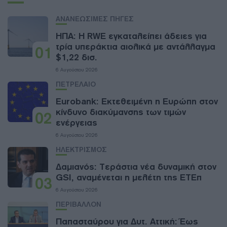
ΑΝΑΝΕΩΣΙΜΕΣ ΠΗΓΕΣ
ΗΠΑ: Η RWE εγκαταλείπει άδειες για
τρία υπεράκτια αιολικά με αντάλλαγμα
01
$1,22 δισ.
6 Αυγούστου 2026
ΠΕΤΡΕΛΑΙΟ
Eurobank: Εκτεθειμένη η Ευρώπη στον
κίνδυνο διακύμανσης των τιμών
02
ενέργειας
6 Αυγούστου 2026
ΗΛΕΚΤΡΙΣΜΟΣ
Δαμιανός: Τεράστια νέα δυναμική στον
GSI, αναμένεται η μελέτη της ΕΤΕπ
03
6 Αυγούστου 2026
ΠΕΡΙΒΑΛΛΟΝ
Παπασταύρου για Δυτ. Αττική: Έως