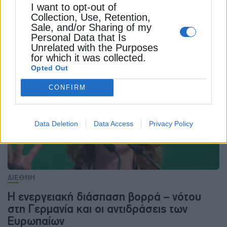
I want to opt-out of
Collection, Use, Retention,
Sale, and/or Sharing of my
Personal Data that Is
Unrelated with the Purposes
ΔΕΊΤΕ ΕΠΊΣΗΣ
for which it was collected.
Opted Out
CONFIRM
Data Deletion
Data Access
Privacy Policy
ΔΙΕΘΝΗ
Η ενεργειακή διάσπαση βορρά – νότου
στη Γερμανία και οι αντιδράσεις των
Ευρωπαίων