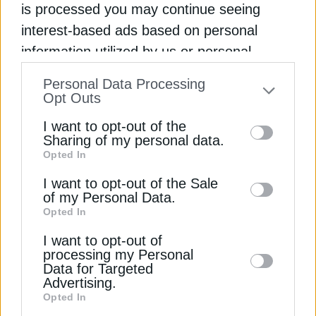
πολλές ευρωπαϊκές χώρες και αναδεικνύοντας την
is processed you may continue seeing
ανάγκη ενίσχυσης των υποδομών απέναντι στα
interest-based ads based on personal
ολοένα συχνότερα ακραία καιρικά φαινόμενα.
information utilized by us or personal
information disclosed to third parties prior
Personal Data Processing
Διαβάστε ακόμη
to your opt-out. You may separately opt-out
Opt Outs
of the further disclosure of your personal
I want to opt-out of the
Κύμα καύσωνα σαρώνει την Ευρώπη: Τρεις νεκροί
information by third parties on the IAB’s list
Sharing of my personal data.
στη Γαλλία, κλείνουν χιλιάδες σχολεία
Opted In
of downstream participants. This
information may also be disclosed by us to
I want to opt-out of the Sale
Κύμα καύσωνα σαρώνει τη Γαλλία – Συναγερμός
of my Personal Data.
third parties on the
IAB’s List of
σε 53 διαμερίσματα
Opted In
Downstream Participants
that may further
I want to opt-out of
disclose it to other third parties.
Γαλλία: Πιθανοί περιορισμοί στην πυρηνική
processing my Personal
παραγωγή λόγω καύσωνα
Data for Targeted
Advertising.
Opted In
ΓΑΛΛΙΑ
ΘΕΡΜΟΚΡΑΣΙΑ
ΙΣΠΑΝΙΑ
ΚΑΥΣΩΝΑΣ