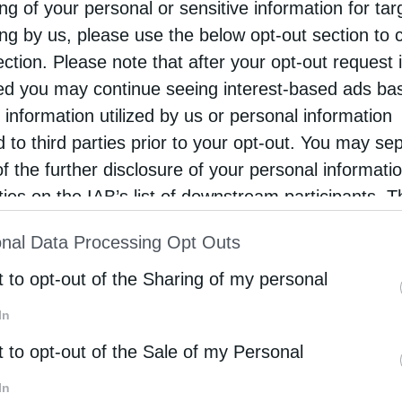
ng of your personal or sensitive information for ta
ing by us, please use the below opt-out section to 
α του γύρου παραχωρήσεων του 2025, στο πλαίσιο το
ection. Please note that after your opt-out request 
νανθράκων σε ξένες εταιρείες. Η Λιβύη, ως μέλος τ
d you may continue seeing interest-based ads ba
ς στον ενεργειακό τομέα και να αυξήσει σημαντικά τη
 information utilized by us or personal information
ξη των 2 εκατομμυρίων βαρελιών πετρελαίου ημερησίω
d to third parties prior to your opt-out. You may se
σήμερα.
of the further disclosure of your personal informati
rties on the IAB’s list of downstream participants. T
μμισε ότι οι νέες συμφωνίες αντικατοπτρίζουν την
ion may also be disclosed by us to third parties on
ών ομίλων στον πετρελαϊκό και φυσικό τομέα της Λιβ
nal Data Processing Opt Outs
νισχύσουν τις δραστηριότητες έρευνας, ανάπτυξης και
st of Downstream Participants
that may further discl
ην ευρύτερη αναβάθμιση του ενεργειακού κλάδου τη
rd parties.
t to opt-out of the Sharing of my personal
In
 παραχώρηση νέων ερευνητικών οικοπέδων σε μεγάλες 
 η QatarEnergy και η Repsol. Η διαδικασία αυτή αποτέ
t to opt-out of the Sale of my Personal
οδοτώντας μια προσπάθεια επανεκκίνησης της προσέ
In