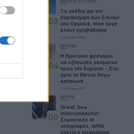
ENERGY STORIES
Τα σχέδια για την
ς, καθώς
παράκαμψη των Στενών
03
ική
του Ορμούζ, ποια έργα
αραμένει
έχουν προβάδισμα
8 Αυγούστου 2026
ΔΙΕΘΝΗ
 τη
Η Βρετανία φρενάρει
τις εξαγωγές ρεύματος
οι μήνες
04
προς την Ευρώπη – Στο
ητικών
όριο το δίκτυο λόγω
καύσωνα
8 Αυγούστου 2026
ΑΡΘΡΑ
Great Sea
Interconnector:
05
Σημαντικές οι
υπογραφές, αλλά
έπεται η πραγματική