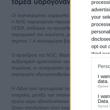
τομέα υδρογονανθράκων της
processi
advertis
Οι συγκεκριμένες συμφωνίες αποτελούν συνέχει
your sel
η NOC παραχώρησε περιοχές για έρευνες υδρογο
processe
ΟΠΕΚ, επιδιώκει να προσελκύσει νέες επενδύσει
personal
παραγωγική της ικανότητα, με στόχο την επίτευ
disclose
περίπου 1,4 εκατομμύρια βαρέλια που παράγει 
opt-out 
third pa
Ο πρόεδρος της NOC, Μασούντ Σουλεμάν, υπογρά
informat
αυξανόμενη εμπιστοσύνη των διεθνών ενεργειακ
Perso
σημείωσε, οι συνεργασίες αυτές αναμένεται να ε
IAB’s Li
παραγωγής υδρογονανθράκων, συμβάλλοντας στ
other thi
I wan
data.
Opted 
Η Λιβύη είχε προχωρήσει τον Φεβρουάριο στην
εταιρείες, μεταξύ των οποίων η Chevron, η Eni,
I wan
πρώτο γύρο αδειοδοτήσεων από το 2007, σηματ
Data.
Opted 
ξένων επενδύσεων στον ενεργειακό τομέα.