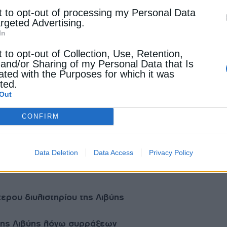
t to opt-out of processing my Personal Data
argeted Advertising.
ουθεί να αντιμετωπίζει σοβαρές πολιτικές προκλήσει
In
ικήσεων στα ανατολικά και δυτικά της εδάφη. Η πολιτ
 ανάπτυξης του ενεργειακού τομέα, ο οποίος ωστόσο π
t to opt-out of Collection, Use, Retention,
τικές της εισπράξεις.
 and/or Sharing of my Personal Data that Is
ated with the Purposes for which it was
cted.
ν συμφωνιών στον τομέα του πετρελαίου θεωρείται από
Out
 ενίσχυσης της ενεργειακής της παραγωγής. Οι επόμεν
CONFIRM
ίηση των επενδυτικών σχεδίων και την έναρξη των ερευν
ς περιοχές.
Data Deletion
Data Access
Privacy Policy
ερου διυλιστηρίου της Λιβύης
 της Λιβύης λόγω συρράξεων