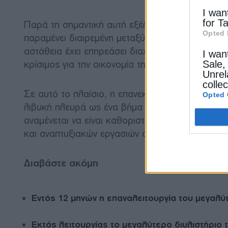
I wan
for T
Παρά τη σημαντική αυτή εξέλιξη, η χώρα εξακολ
Opted 
παραμένει διαιρεμένη μεταξύ ανταγωνιστικών διο
αστάθεια έχει επηρεάσει διαχρονικά τον ρυθμό
I wan
κρίσιμος για την οικονομία της χώρας και τις κρα
Sale,
Unrel
colle
Σε αυτό το πλαίσιο, η επανεκκίνηση των διεθνώ
Opted 
λιβυκή πλευρά ως ένα βήμα σταθεροποίησης και
αναμένεται να είναι καθοριστικοί για την υλοπο
και αναπτυξιακών εργασιών στις παραχωρηθείσε
Διαβάστε ακόμη
Εντός 12 μηνών η επαναλειτουργία του μεγαλύτ
Εκτός λειτουργίας το μεγαλύτερο διυλιστήριο