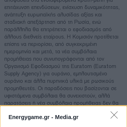
επιτάχυνση επενδύσεων, ενίσχυση δυναμικότητας,
ανάπτυξη ευρωπαϊκής αλυσίδας αξίας και
σταδιακή απεξάρτηση από τη Ρωσία, ενώ
παράλληλα θα επιτρέπεται ο εφοδιασμός από
άλλους διεθνείς εταίρους. Η Κομισιόν προτίθεται
επίσης να περιορίσει, από συγκεκριμένη
ημερομηνία και μετά, τα νέα συμβόλαια
προμήθειας που συνυπογράφονται από τον
Οργανισμό Εφοδιασμού της Euratom (Euratom
Supply Agency) για ουράνιο, εμπλουτισμένο
ουράνιο και άλλα πυρηνικά υλικά με ρωσικούς
προμηθευτές. Οι παραδόσεις που βασίζονται σε
υφιστάμενα συμβόλαια θα συνεχιστούν, αλλά
παρατάσεις ή νέα συμβόλαια προμήθειας δεν θα
εγκρίνονται πλέον από τον Οργανισμό».
Energygame.gr -
Media.gr
Διαβάστε ακόμη