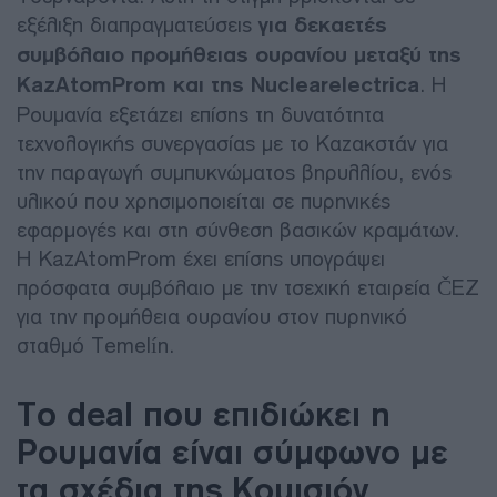
εξέλιξη διαπραγματεύσεις
για δεκαετές
συμβόλαιο προμήθειας ουρανίου μεταξύ της
KazAtomProm και της Nuclearelectrica
. Η
Ρουμανία εξετάζει επίσης τη δυνατότητα
τεχνολογικής συνεργασίας με το Καζακστάν για
την παραγωγή συμπυκνώματος βηρυλλίου, ενός
υλικού που χρησιμοποιείται σε πυρηνικές
εφαρμογές και στη σύνθεση βασικών κραμάτων.
Η KazAtomProm έχει επίσης υπογράψει
πρόσφατα συμβόλαιο με την τσεχική εταιρεία ČEZ
για την προμήθεια ουρανίου στον πυρηνικό
σταθμό Temelín.
Το deal που επιδιώκει η
Ρουμανία είναι σύμφωνο με
τα σχέδια της Κομισιόν