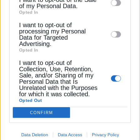
ΔΕΊΤΕ ΕΠΊΣΗΣ
of my Personal Data.
third parties on the
IAB’s List of
Opted In
Downstream Participants
that may further
I want to opt-out of
disclose it to other third parties.
processing my Personal
Data for Targeted
Advertising.
Opted In
I want to opt-out of
Collection, Use, Retention,
Sale, and/or Sharing of my
ΗΛΕΚΤΡΙΣΜΟΣ
Personal Data that Is
Unrelated with the Purposes
Κοντά σε ολοκλήρωση η ηλεκτρική
for which it was collected.
διασύνδεση Αλβανίας – Β. Μακεδονίας
Opted Out
21 Φεβρουαρίου 2026
CONFIRM
Data Deletion
Data Access
Privacy Policy