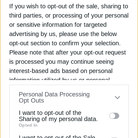
If you wish to opt-out of the sale, sharing to
third parties, or processing of your personal
Η Τουρκία συσφίγγει τους ενεργειακούς
or sensitive information for targeted
δεσμούς με Βουλγαρία και Ρουμανία
advertising by us, please use the below
AKTOR και ΤΕΡΝΑ χτίζουν τα πρώτα
opt-out section to confirm your selection.
φωτοβολταϊκά της ΔΕΠΑ Εμπορίας
Please note that after your opt-out request
Metlen: Πώς “ελληνοποιεί” την κατασκευή
is processed you may continue seeing
τεθωρακισμένων στον Βόλο
interest-based ads based on personal
information utilized by us or personal
information disclosed to third parties prior
ΚΑΖΑΚΣΤΑΝ
ΚΟΜΙΣΙΟΝ (ΕΥΡΩΠΑΪΚΗ ΕΠΙΤΡΟΠΗ)
Personal Data Processing
to your opt-out. You may separately opt-out
Opt Outs
ΟΥΡΑΝΙΟ
ΡΟΥΜΑΝΙΑ
of the further disclosure of your personal
I want to opt-out of the
information by third parties on the IAB’s list
Sharing of my personal data.
Opted In
of downstream participants. This
information may also be disclosed by us to
I want to opt-out of the Sale