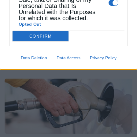
Personal Data that Is
Unrelated with the Purposes
for which it was collected.
Opted Out
CONFIRM
ΧΡΗΣΤΙΚΑ
Ηλεκτρικές κουβέρτες: Τι να προσέξετε
Data Deletion
Data Access
Privacy Policy
κατά τη χρήση τους
13 Δεκεμβρίου 2024