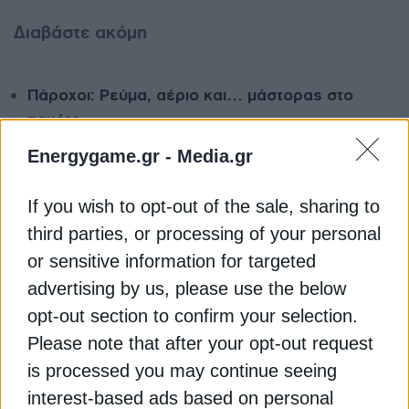
Διαβάστε ακόμη
Πάροχοι: Ρεύμα, αέριο και… μάστορας στο
πακέτο
Energygame.gr -
Media.gr
Πρατήρια: Με αργούς ρυθμούς η προσθήκη
αξιόπιστων συστημάτων εισροών – εκροών
If you wish to opt-out of the sale, sharing to
Ράιχε: Δεν υπάρχει κίνδυνος εφοδιασμού με
third parties, or processing of your personal
αεροπορικά καύσιμα προς το παρόν
or sensitive information for targeted
advertising by us, please use the below
ΒΕΝΖΙΝΗ
ΚΑΥΣΙΜΑ
ΜΕΣΗ ΑΝΑΤΟΛΗ
opt-out section to confirm your selection.
Please note that after your opt-out request
is processed you may continue seeing
interest-based ads based on personal