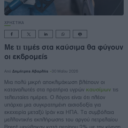
ΧΡΗΣΤΙΚΑ
Με τι τιμές στα καύσιμα θα φύγουν
οι εκδρομείς
Δημήτρης Αβαρλής
Από
30 Μαΐου 2026
Μια πολύ μικρή αποκλιμάκωση βλέπουν οι
καταναλωτές στα πρατήρια υγρών
καυσίμων
τις
τελευταίες ημέρες. Ο λόγος είναι ότι πλέον
υπάρχει μια συγκρατημένη αισιοδοξία για
εκεχειρία μεταξύ Ιράν και ΗΠΑ. Τα συμβόλαια
μελλοντικής εκπλήρωσης του αργού πετρελαίου
Brent μειώθηκαν κατά περίπου 2% με την κίνηση