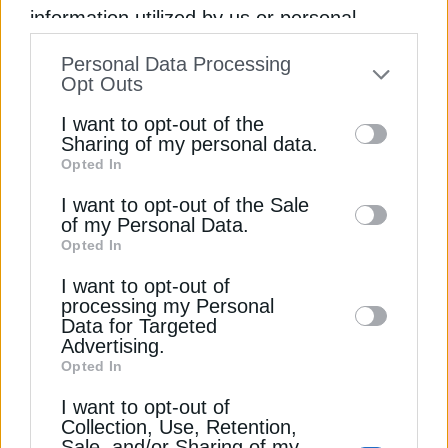
information utilized by us or personal
ΔΕΊΤΕ ΕΠΊΣΗΣ
information disclosed to third parties prior
Personal Data Processing
to your opt-out. You may separately opt-out
Opt Outs
of the further disclosure of your personal
I want to opt-out of the
information by third parties on the IAB’s list
Sharing of my personal data.
Opted In
of downstream participants. This
information may also be disclosed by us to
I want to opt-out of the Sale
of my Personal Data.
third parties on the
IAB’s List of
Opted In
Downstream Participants
that may further
ΕΠΙΚΑΙΡΟΤΗΤΑ
I want to opt-out of
disclose it to other third parties.
Κακοκαιρία Byron: Κλειστά τα σχολεία της
processing my Personal
Αττικής την Παρασκευή
Data for Targeted
Advertising.
4 Δεκεμβρίου 2025
Opted In
I want to opt-out of
Collection, Use, Retention,
Sale, and/or Sharing of my