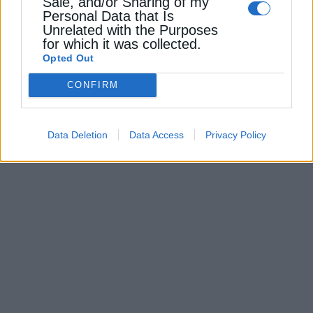
Sale, and/or Sharing of my
Personal Data that Is
ΧΡΗΣΤΙΚΑ
Unrelated with the Purposes
for which it was collected.
Πώς να εξοικονομήσετε μπαταρία στα
Opted Out
ασύρματα ακουστικά
CONFIRM
19 Δεκεμβρίου 2024
Data Deletion
Data Access
Privacy Policy