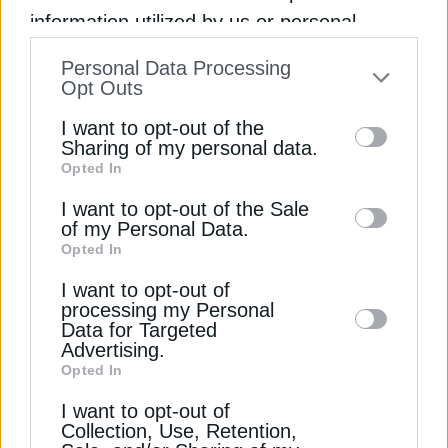
information utilized by us or personal
information disclosed to third parties prior
Personal Data Processing
to your opt-out. You may separately opt-out
Opt Outs
of the further disclosure of your personal
I want to opt-out of the
information by third parties on the IAB’s list
Sharing of my personal data.
ΧΡΗΣΤΙΚΑ
Opted In
of downstream participants. This
Πώς συνδέεται η ενεργειακή
information may also be disclosed by us to
I want to opt-out of the Sale
αποδοτικότητα με τον κλιματισμό
of my Personal Data.
third parties on the
IAB’s List of
Opted In
28 Μαΐου 2025
Downstream Participants
that may further
I want to opt-out of
disclose it to other third parties.
processing my Personal
Data for Targeted
Advertising.
Opted In
I want to opt-out of
Collection, Use, Retention,