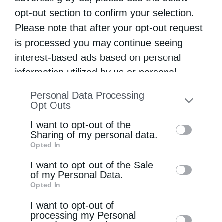
Αλεξοπούλου
opt-out section to confirm your selection.
Please note that after your opt-out request
Ιωάννα Κωσταδήμα
Από
14 Φεβρουαρίου 2024
is processed you may continue seeing
interest-based ads based on personal
information utilized by us or personal
information disclosed to third parties prior
Personal Data Processing
to your opt-out. You may separately opt-out
Opt Outs
of the further disclosure of your personal
I want to opt-out of the
information by third parties on the IAB’s list
Sharing of my personal data.
Opted In
of downstream participants. This
information may also be disclosed by us to
I want to opt-out of the Sale
of my Personal Data.
third parties on the
IAB’s List of
Opted In
ΗΛΕΚΤΡΟΚΙΝΗΣΗ
Downstream Participants
that may further
Κινούμαι Ηλεκτρικά ΙΙ: Κονδύλια
I want to opt-out of
disclose it to other third parties.
processing my Personal