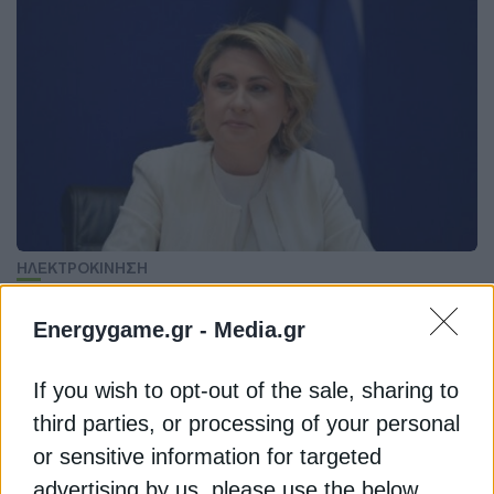
ΗΛΕΚΤΡΟΚΙΝΗΣΗ
Αλεξοπούλου: Πάνω από 25.000
Energygame.gr -
Media.gr
αιτήσεις στο πρόγραμμα Κινούμαι
Ηλεκτρικά
If you wish to opt-out of the sale, sharing to
Η ηλεκτροκίνηση είναι ένας από τους βασικούς
third parties, or processing of your personal
καταλύτες της βιώσιμης κινητικότητας. Πώς
or sensitive information for targeted
προχωρά το εγχείρημα σύμφωνα με την κα.
advertising by us, please use the below