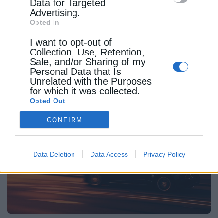
ύψους 9 εκατ. για 2.624 αιτήσεις
Data for Targeted
Advertising.
Κονδύλια ύψους 9 εκατ. ευρώ επαναδιατέθηκαν
Opted In
για το Πρόγραμμα «Κινούμαι Ηλεκτρικά ΙΙ», και
I want to opt-out of
κατευθύνθηκαν σε 2.624 νέες αιτήσεις
Collection, Use, Retention,
Sale, and/or Sharing of my
Newsroom
Από
13 Φεβρουαρίου 2024
Personal Data that Is
Unrelated with the Purposes
for which it was collected.
Opted Out
CONFIRM
Data Deletion
Data Access
Privacy Policy