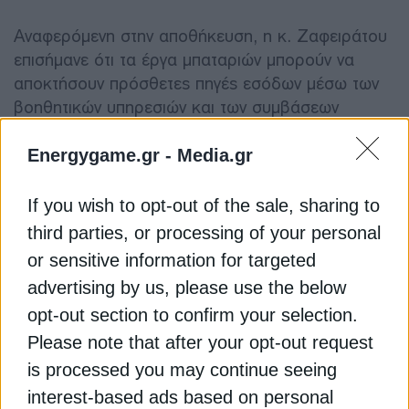
Αναφερόμενη στην αποθήκευση, η κ. Ζαφειράτου
επισήμανε ότι τα έργα μπαταριών μπορούν να
αποκτήσουν πρόσθετες πηγές εσόδων μέσω των
βοηθητικών υπηρεσιών και των συμβάσεων
διαθεσιμότητας ισχύος. Όπως σημείωσε, η
Πολιτεία πρέπει να παρέχει σαφές και σταθερό
Energygame.gr -
Media.gr
ρυθμιστικό πλαίσιο για τις επιμέρους αγορές.
If you wish to opt-out of the sale, sharing to
Λουμάκης: Προς τα 20 GW
third parties, or processing of your personal
ΑΠΕ χωρίς αποθήκευση
or sensitive information for targeted
advertising by us, please use the below
opt-out section to confirm your selection.
Στο ίδιο συνέδριο, ο πρόεδρος του Συνδέσμου
Παραγωγών Ενέργειας από Φωτοβολταϊκά,
Please note that after your opt-out request
Στέλιος Λουμάκης, επισήμανε ότι η ζήτηση
is processed you may continue seeing
ηλεκτρικής ενέργειας στην Ελλάδα παραμένει
interest-based ads based on personal