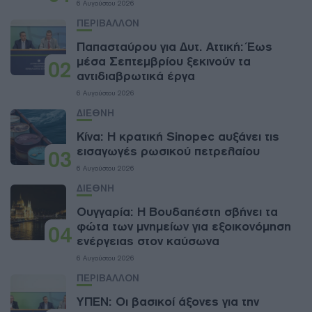
6 Αυγούστου 2026
ΠΕΡΙΒΑΛΛΟΝ
Παπασταύρου για Δυτ. Αττική: Έως
μέσα Σεπτεμβρίου ξεκινούν τα
02
αντιδιαβρωτικά έργα
6 Αυγούστου 2026
ΔΙΕΘΝΗ
Κίνα: Η κρατική Sinopec αυξάνει τις
εισαγωγές ρωσικού πετρελαίου
03
6 Αυγούστου 2026
ΔΙΕΘΝΗ
Ουγγαρία: Η Βουδαπέστη σβήνει τα
φώτα των μνημείων για εξοικονόμηση
04
ενέργειας στον καύσωνα
6 Αυγούστου 2026
ΠΕΡΙΒΑΛΛΟΝ
ΥΠΕΝ: Oι βασικοί άξονες για την