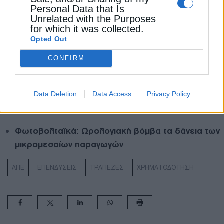
Personal Data that Is
Διαβάστε ακόμα
Unrelated with the Purposes
for which it was collected.
Opted Out
Το νερό μπαίνει στο ραντάρ των τραπεζικών
CONFIRM
χρηματοδοτήσεων
Αλλάζει το μοντέλο χρηματοδότησης των έργων
Data Deletion
Data Access
Privacy Policy
ΑΠΕ – Ο ρόλος των τραπεζών και οι 5 όροι
Φωτοβολταϊκά: Ωρολογιακή βόμβα τα δάνεια των
μικρομεσαίων παραγωγών
ΑΠΕ
ΕΠΕΝΔΥΣΕΙΣ
ΤΡΑΠΕΖΕΣ
ΧΡΗΜΑΤΟΔΟΤΗΣΗ