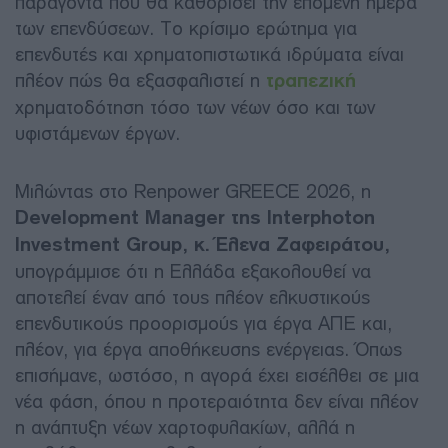
παράγοντα που θα καθορίσει την επόμενη ημέρα
των επενδύσεων. Το κρίσιμο ερώτημα για
επενδυτές και χρηματοπιστωτικά ιδρύματα είναι
πλέον πώς θα εξασφαλιστεί η
τραπεζική
χρηματοδότηση τόσο των νέων όσο και των
υφιστάμενων έργων.
Μιλώντας στο Renpower GREECE 2026, η
Development Manager της Interphoton
Investment Group, κ. Έλενα Ζαφειράτου,
υπογράμμισε ότι η Ελλάδα εξακολουθεί να
αποτελεί έναν από τους πλέον ελκυστικούς
επενδυτικούς προορισμούς για έργα ΑΠΕ και,
πλέον, για έργα αποθήκευσης ενέργειας. Όπως
επισήμανε, ωστόσο, η αγορά έχει εισέλθει σε μια
νέα φάση, όπου η προτεραιότητα δεν είναι πλέον
η ανάπτυξη νέων χαρτοφυλακίων, αλλά η