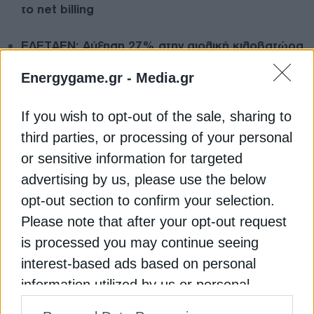
το net billing
ΕΛΕΤΑΕΝ: Αύξηση 27% στην αιολική κιλοβατώρα
φέρνει το Ειδικό Χωροταξικό για τις ΑΠΕ
Energygame.gr -
Media.gr
Γερμανία: Αδιέξοδο για τα υπεράκτια αιολικά – Στο
If you wish to opt-out of the sale, sharing to
τραπέζι μεταφορά 10 GW στη Δανία
third parties, or processing of your personal
EUROSTAT
ΑΠΕ
ΗΛΕΚΤΡΙΚΗ ΕΝΕΡΓΕΙΑ
or sensitive information for targeted
advertising by us, please use the below
opt-out section to confirm your selection.
Please note that after your opt-out request
is processed you may continue seeing
ΔΕΊΤΕ ΕΠΊΣΗΣ
interest-based ads based on personal
information utilized by us or personal
information disclosed to third parties prior