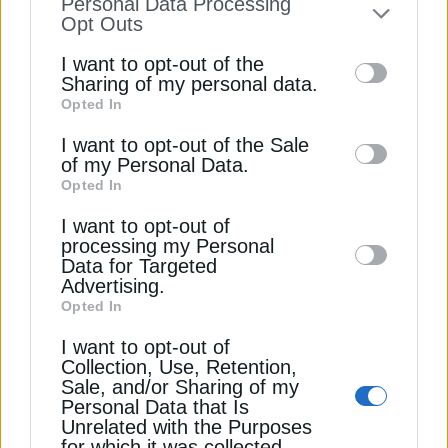
Personal Data Processing
to your opt-out. You may separately opt-out
Opt Outs
of the further disclosure of your personal
I want to opt-out of the
information by third parties on the IAB’s list
Sharing of my personal data.
Opted In
of downstream participants. This
information may also be disclosed by us to
I want to opt-out of the Sale
ΑΝΑΝΕΩΣΙΜΕΣ ΠΗΓΕΣ
of my Personal Data.
third parties on the
IAB’s List of
Ember: Οι ΑΠΕ ξεπέρασαν τον άνθρακα
Opted In
Downstream Participants
that may further
στην παγκόσμια ηλεκτροπαραγωγή
I want to opt-out of
disclose it to other third parties.
8 Οκτωβρίου 2025
processing my Personal
Data for Targeted
Advertising.
Opted In
I want to opt-out of
Collection, Use, Retention,
Sale, and/or Sharing of my
Personal Data that Is
Unrelated with the Purposes
for which it was collected.