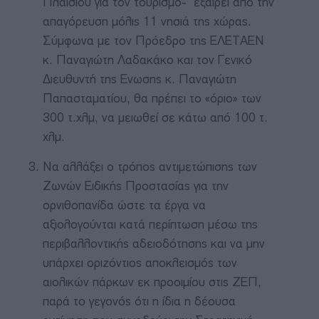
Πλαισίου για τον τουρισμό- εξαιρεί από την
απαγόρευση μόλις 11 νησιά της χώρας.
Σύμφωνα με τον Πρόεδρο της ΕΛΕΤΑΕΝ
κ. Παναγιώτη Λαδακάκο και τον Γενικό
Διευθυντή της Ενωσης κ. Παναγιώτη
Παπασταματίου, θα πρέπει το «όριο» των
300 τ.χλμ, να μειωθεί σε κάτω από 100 τ.
χλμ.
Να αλλάξει ο τρόπος αντιμετώπισης των
Ζωνών Ειδικής Προστασίας για την
ορνιθοπανίδα ώστε τα έργα να
αξιολογούνται κατά περίπτωση μέσω της
περιβαλλοντικής αδειοδότησης και να μην
υπάρχει οριζόντιος αποκλεισμός των
αιολικών πάρκων εκ προοιμίου στις ΖΕΠ,
παρά το γεγονός ότι η ίδια η δέουσα