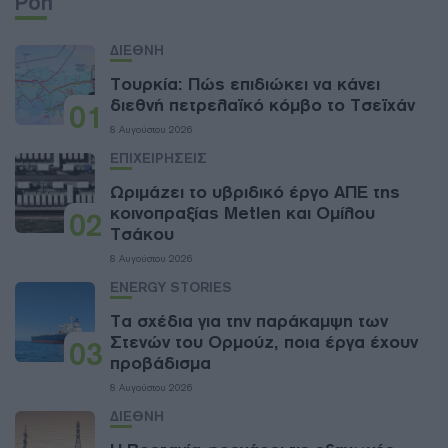
Ροή
ΔΙΕΘΝΗ
Τουρκία: Πώς επιδιώκει να κάνει
διεθνή πετρελαϊκό κόμβο το Τσεϊχάν
01
8 Αυγούστου 2026
ΕΠΙΧΕΙΡΗΣΕΙΣ
Ωριμάζει το υβριδικό έργο ΑΠΕ της
κοινοπραξίας Metlen και Ομίλου
02
Τσάκου
8 Αυγούστου 2026
ENERGY STORIES
Τα σχέδια για την παράκαμψη των
Στενών του Ορμούζ, ποια έργα έχουν
03
προβάδισμα
8 Αυγούστου 2026
ΔΙΕΘΝΗ