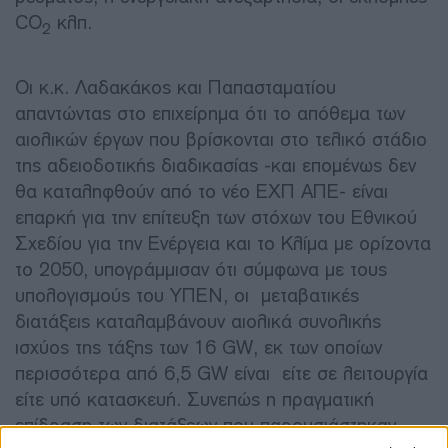
CO
κλπ.
2
Οι κ.κ. Λαδακάκος και Παπασταματίου
απαντώντας στο επιχείρημα ότι το απόθεμα των
αιολικών έργων που βρίσκονται στο τελικό στάδιο
της αδειοδοτικής διαδικασίας -και επομένως δεν
θα καταληφθούν από το νέο ΕΧΠ ΑΠΕ- είναι
επαρκή για την επίτευξη των στόχων του Εθνικού
Σχεδίου για την Ενέργεια και το Κλίμα με ορίζοντα
το 2050, υπογράμμισαν ότι σύμφωνα με τους
υπολογισμούς του ΥΠΕΝ, οι μεταβατικές
διατάξεις καταλαμβάνουν αιολικά συνολικής
ισχύος της τάξης των 16 GW, εκ των οποίων
περισσότερα από 6,5 GW είναι είτε σε λειτουργία
είτε υπό κατασκευή. Συνεπώς η πραγματική
επίδραση των διατάξεων που παρουσιάστηκαν