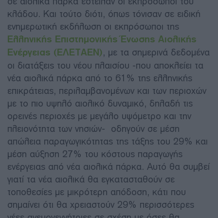
σε αιολικά πάρκα έστειλαν οι εκπρόσωποι του
κλάδου. Και τούτο διότι, όπως τόνισαν σε ειδική
ενημερωτική εκδήλωση οι εκπρόσωποι της
Ελληνικής Επιστημονικής Ένωσης Αιολικής
Ενέργειας (ΕΛΕΤΑΕΝ)
, με τα σημερινά δεδομένα
οι διατάξεις του νέου πλαισίου -που αποκλείει τα
νέα αιολικά πάρκα από το 61% της ελληνικής
επικράτειας, περιλαμβανομένων και των περιοχών
με το πιο υψηλό αιολικό δυναμικό, δηλαδή τις
ορεινές περιοχές με μεγάλο υψόμετρο και την
πλειονότητα των νησιών- οδηγούν σε μέση
απώλεια παραγωγικότητας της τάξης του 29% και
μέση αύξηση 27% του κόστους παραγωγής
ενέργειας από νέα αιολικά πάρκα. Αυτό θα συμβεί
γιατί τα νέα αιολικά θα εγκατασταθούν σε
τοποθεσίες με μικρότερη απόδοση, κάτι που
σημαίνει ότι θα χρειαστούν 29% περισσότερες
νέες ανεμογεννήτριες σε σχέση με όσες θα