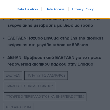
Διαβάστε ακόμη
Data Deletion
Data Access
Privacy Policy
ΕΛΕΤΑΕΝ: Τρεις συνθήκες για τη συνέχιση της
ενεργειακής μετάβασης με βιώσιμο τρόπο
ΕΛΕΤΑΕΝ: Ισχυρό μήνυμα στήριξης της αιολικής
ενέργειας στη μεγάλη ετήσια εκδήλωση
ΔΕΗΑΝ: Βράβευση από ΕΛΕΤΑΕΝ για το πρώτο
repowering αιολικού πάρκου στην Ελλάδα
ΕΛΕΤΑΕΝ
ΠΑΝΑΓΙΩΤΗΣ ΛΑΔΑΚΑΚΟΣ
ΠΑΝΑΓΙΩΤΗΣ ΠΑΠΑΣΤΑΜΑΤΙΟΥ
ΥΠΟΥΡΓΕΙΟ ΠΕΡΙΒΑΛΛΟΝΤΟΣ ΚΑΙ ΕΝΕΡΓΕΙΑΣ (ΥΠΕΝ)
ΧΕΡΣΑΙΑ ΑΙΟΛΙΚΑ