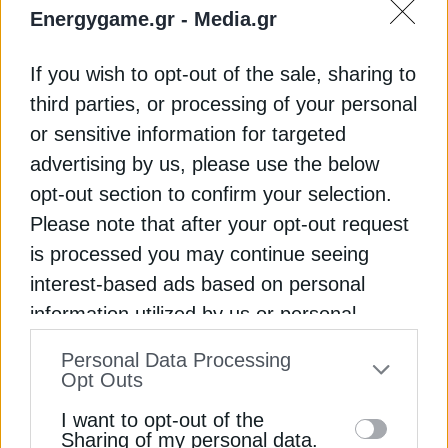
αφορά στη διατήρηση αιολικών έργων υπό
Energygame.gr -
Media.gr
ανάπτυξη περίπου 10 GW που είτε διαθέτουν
περιβαλλοντικούς όρους, είτε βρίσκονται «προ των
If you wish to opt-out of the sale, sharing to
πυλών» της ΑΕΠΟ.
third parties, or processing of your personal
or sensitive information for targeted
Γιατί δεν αρκούν οι μεταβατικές
διατάξεις
advertising by us, please use the below
opt-out section to confirm your selection.
Σύμφωνα με την ΕΛΕΤΑΕΝ, είναι λάθος να
Please note that after your opt-out request
θεωρείται ότι η πλειονότητα των έργων αυτών θα
is processed you may continue seeing
υλοποιηθεί, καθώς ο «συντελεστής επιτυχίας» είναι
interest-based ads based on personal
πολύ μικρός. Κατά συνέπεια, η πραγματική
information utilized by us or personal
δεξαμενή των έργων που διασώζονται μέσω των
information disclosed to third parties prior
μεταβατικών διατάξεων είναι περιορισμένη και σε
Personal Data Processing
to your opt-out. You may separately opt-out
καμία περίπτωση δεν επαρκεί για να υποστηρίξει
Opt Outs
την επίτευξη των στόχων για την αιολική ενέργεια.
of the further disclosure of your personal
I want to opt-out of the
Επομένως είναι κρίσιμο να υπάρχει μια «δεξαμενή»
information by third parties on the IAB’s list
Sharing of my personal data.