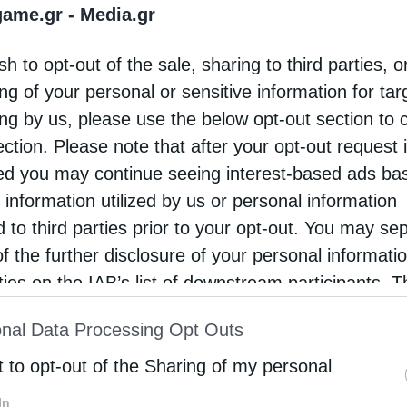
game.gr -
Media.gr
ικός βαθμός απόδοσης παλαιών και νέων έργων (IRR), 
ν πλέον οι επενδυτές σε έργα ανανεώσιμων πηγών ενέ
sh to opt-out of the sale, sharing to third parties, o
ρόκειται για έργα με υπογεγραμμένες συμβάσεις PPA
ρέπει να έχει εύλογα κόστη σε σχέση με τη δημιουργία
ng of your personal or sensitive information for ta
γαίνει», τονίζουν χαρακτηριστικά οι ίδιες πηγές. Επο
ing by us, please use the below opt-out section to 
τράπεζες να ζητούν περισσότερες εγγυήσεις για τέτοι
ection. Please note that after your opt-out request 
d you may continue seeing interest-based ads ba
 information utilized by us or personal information
 είχε αναφερθεί
ότι τα έργα ΑΠΕ που συνδέονται με
d to third parties prior to your opt-out. You may se
ς δυσκολίες. Σύμφωνα με πηγές της αγοράς, από τον 
of the further disclosure of your personal informati
ζονται για αυτόν τον σκοπό δεν έχουν λάβει όρους σ
rties on the IAB’s list of downstream participants. T
νασφάλειας. Αντίστοιχη αβεβαιότητα προκαλεί και το ζ
ion may also be disclosed by us to third parties on
αποτέλεσμα να επικρατεί η τάση επιλογής διμερών συ
nal Data Processing Opt Outs
st of Downstream Participants
that may further discl
rd parties.
t to opt-out of the Sharing of my personal
α μεγεθύνεται χρόνο με τον χρόνο στη χώρα μας, πηγές
In