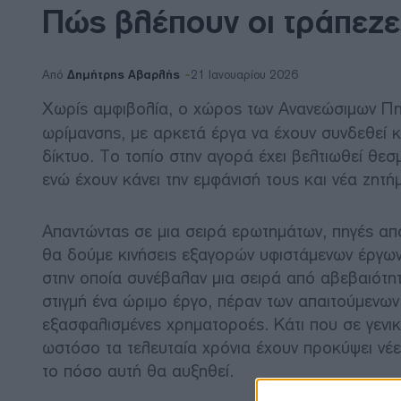
Πώς βλέπουν οι τράπεζε
Δημήτρης Αβαρλής
Από
21 Ιανουαρίου 2026
Χωρίς αμφιβολία, ο χώρος των Ανανεώσιμων Πη
ωρίμανσης, με αρκετά έργα να έχουν συνδεθεί κ
δίκτυο. Το τοπίο στην αγορά έχει βελτιωθεί θε
ενώ έχουν κάνει την εμφάνισή τους και νέα ζητή
Απαντώντας σε μια σειρά ερωτημάτων, πηγές απ
θα δούμε κινήσεις εξαγορών υφιστάμενων έργων. 
στην οποία συνέβαλαν μια σειρά από αβεβαιότητε
στιγμή ένα ώριμο έργο, πέραν των απαιτούμενων
εξασφαλισμένες χρηματοροές. Κάτι που σε γενι
ωστόσο τα τελευταία χρόνια έχουν προκύψει νέε
το πόσο αυτή θα αυξηθεί.