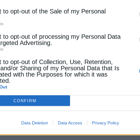
σιαστικά τα δεδομένα και ότι μόνο σε ένα πολύ μικρ
ση. Εκεί όπου τα δεδομένα είναι διαφορετικά και οι
t to opt-out of the Sale of my Personal
είναι ο τομέας της αποθήκευσης, δεδομένου ότι δεν έ
In
ον οποίο θα πραγματοποιούνται οι πληρωμές. Στο παρ
άλος όγκος των έργων αποθήκευσης στην Ελλάδα θα υλο
t to opt-out of processing my Personal Data
argeted Advertising.
In
νέφερε, μεταξύ άλλων, ότι: «Παρά την αναγκαιότητα 
t to opt-out of Collection, Use, Retention,
τικό ενδιαφέρον, τα merchant BESS θα αντιμετωπίσου
 and/or Sharing of my Personal Data that Is
ated with the Purposes for which it was
βιωσιμότητά τους. Ο κανιβαλισμός των spreads, τα
cted.
οκλειστικά στο arbitrage, καθώς και η ασάφεια σχετ
Out
υπηρεσιών και τις ακριβείς υπηρεσίες που θα προσφέρ
ακτικά μονόδρομο».
CONFIRM
αρακτηρίζεται ως κρίσιμη όσον αφορά το σκέλος της
Data Deletion
Data Access
Privacy Policy
ταριών έχουν ολοκληρωθεί μέχρι σήμερα και αναμέν