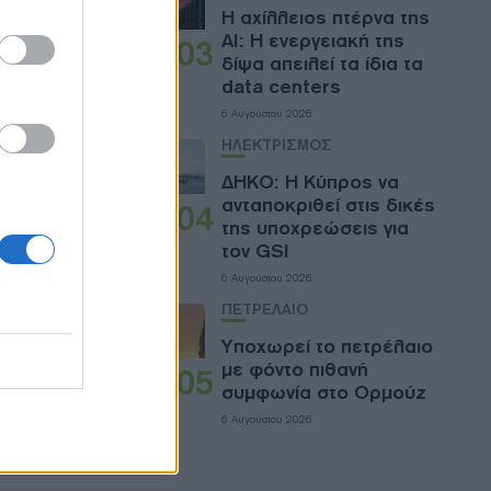
ό ποσοστό
Η αχίλλειος πτέρνα της
 τράπεζες
AI: Η ενεργειακή της
03
χει ακόμη
δίψα απειλεί τα ίδια τα
data centers
ελθόν,
ποιηθεί
6 Αυγούστου 2026
ΗΛΕΚΤΡΙΣΜΟΣ
ΔΗΚΟ: Η Κύπρος να
ανταποκριθεί στις δικές
04
των
της υποχρεώσεις για
ν
τον GSI
6 Αυγούστου 2026
ικά με
ΠΕΤΡΕΛΑΙΟ
ονται,
Υποχωρεί το πετρέλαιο
με φόντο πιθανή
05
συμφωνία στο Ορμούζ
6 Αυγούστου 2026
εται να