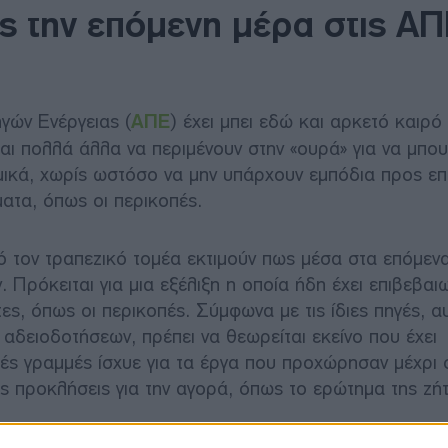
ς την επόμενη μέρα στις Α
γών Ενέργειας (
ΑΠΕ
) έχει μπει εδώ και αρκετό καιρ
αι πολλά άλλα να περιμένουν στην «ουρά» για να μπου
σμικά, χωρίς ωστόσο να μην υπάρχουν εμπόδια προς επ
ματα, όπως οι περικοπές.
ό τον τραπεζικό τομέα εκτιμούν πως μέσα στα επόμεν
Πρόκειται για μια εξέλιξη η οποία ήδη έχει επιβεβαιω
ς, όπως οι περικοπές. Σύμφωνα με τις ίδιες πηγές, α
 αδειοδοτήσεων, πρέπει να θεωρείται εκείνο που έχει
κές γραμμές ίσχυε για τα έργα που προχώρησαν μέχρι 
ς προκλήσεις για την αγορά, όπως το ερώτημα της ζή