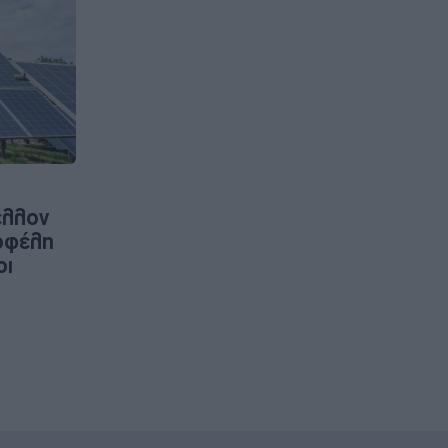
έλλον
οφέλη
οι