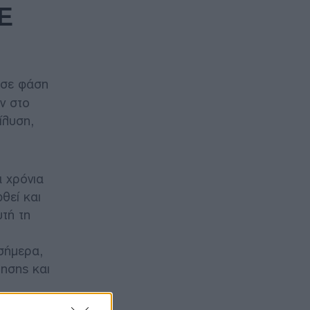
ΠΕ
ό σε φάση
ν στο
ίλυση,
α χρόνια
θεί και
υτή τη
σήμερα,
τησης και