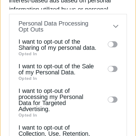
interest-based ads based on personal
information utilized by us or personal
information disclosed to third parties prior
Personal Data Processing
to your opt-out. You may separately opt-out
Opt Outs
of the further disclosure of your personal
I want to opt-out of the
ΥΠΟΔΟΜΕΣ
information by third parties on the IAB’s list
Sharing of my personal data.
Εγκαίνια του τμήματος Καλαμπάκα –
Opted In
of downstream participants. This
Γρεβενά του Ε65
information may also be disclosed by us to
I want to opt-out of the Sale
23 Ιουλίου 2026
of my Personal Data.
third parties on the
IAB’s List of
Opted In
Downstream Participants
that may further
I want to opt-out of
disclose it to other third parties.
processing my Personal
Data for Targeted
Advertising.
Opted In
I want to opt-out of
Collection, Use, Retention,