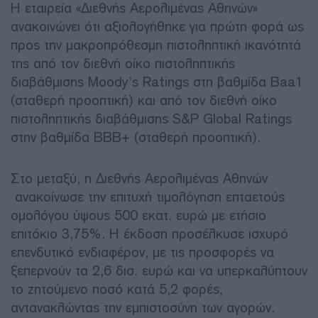
Η εταιρεία «Διεθνής Αερολιμένας Αθηνών»
ανακοινώνει ότι αξιολογήθηκε για πρώτη φορά ως
προς την μακροπρόθεσμη πιστοληπτική ικανότητά
της από τον διεθνή οίκο πιστοληπτικής
διαβάθμισης Moody’s Ratings στη βαθμίδα Baa1
(σταθερή προοπτική) και από τον διεθνή οίκο
πιστοληπτικής διαβάθμισης S&P Global Ratings
στην βαθμίδα BBB+ (σταθερή προοπτική).
Στο μεταξύ, η Διεθνής Αερολιμένας Αθηνών
ανακοίνωσε την επιτυχή τιμολόγηση επταετούς
ομολόγου ύψους 500 εκατ. ευρώ με ετήσιο
επιτόκιο 3,75%. Η έκδοση προσέλκυσε ισχυρό
επενδυτικό ενδιαφέρον, με τις προσφορές να
ξεπερνούν τα 2,6 δισ. ευρώ και να υπερκαλύπτουν
το ζητούμενο ποσό κατά 5,2 φορές,
αντανακλώντας την εμπιστοσύνη των αγορών.