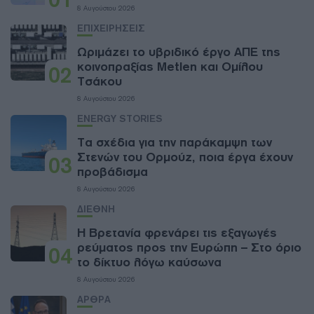
8 Αυγούστου 2026
ΕΠΙΧΕΙΡΗΣΕΙΣ
Ωριμάζει το υβριδικό έργο ΑΠΕ της
κοινοπραξίας Metlen και Ομίλου
02
Τσάκου
8 Αυγούστου 2026
ENERGY STORIES
Τα σχέδια για την παράκαμψη των
Στενών του Ορμούζ, ποια έργα έχουν
03
προβάδισμα
8 Αυγούστου 2026
ΔΙΕΘΝΗ
Η Βρετανία φρενάρει τις εξαγωγές
ρεύματος προς την Ευρώπη – Στο όριο
04
το δίκτυο λόγω καύσωνα
8 Αυγούστου 2026
ΑΡΘΡΑ