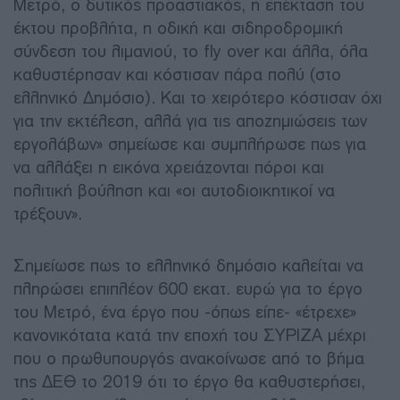
Μετρό, ο δυτικός προαστιακός, η επέκταση του
έκτου προβλήτα, η οδική και σιδηροδρομική
σύνδεση του λιμανιού, το fly over και άλλα, όλα
καθυστέρησαν και κόστισαν πάρα πολύ (στο
ελληνικό Δημόσιο). Και το χειρότερο κόστισαν όχι
για την εκτέλεση, αλλά για τις αποζημιώσεις των
εργολάβων» σημείωσε και συμπλήρωσε πως για
να αλλάξει η εικόνα χρειάζονται πόροι και
πολιτική βούληση και «οι αυτοδιοικητικοί να
τρέξουν».
Σημείωσε πως το ελληνικό δημόσιο καλείται να
πληρώσει επιπλέον 600 εκατ. ευρώ για το έργο
του Μετρό, ένα έργο που -όπως είπε- «έτρεχε»
κανονικότατα κατά την εποχή του ΣΥΡΙΖΑ μέχρι
που ο πρωθυπουργός ανακοίνωσε από το βήμα
της ΔΕΘ το 2019 ότι το έργο θα καθυστερήσει,