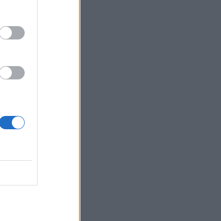
η πριν
ν ΗΠΑ
 Πόσο θα
νων