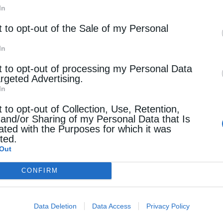
Ο ΟΗΕ “μαλώνει” τη Βραζιλία για τις
In
συνθήκες ασφαλείας στην COP30
t to opt-out of the Sale of my Personal
Οι βραζιλιάνικες αρχές είχαν δεχθεί έντονη κριτική ήδ
In
από την έναρξη της COP30, λόγω οργανωτικών
t to opt-out of processing my Personal Data
καθυστερήσεων & ελλείψεων σε υποδομές
argeted Advertising.
In
Newsroom
Από
13 Νοεμβρίου 2025
t to opt-out of Collection, Use, Retention,
 and/or Sharing of my Personal Data that Is
ated with the Purposes for which it was
cted.
ENERGY STORIES
Out
COP30: Η σύνοδος με τις μεγάλες (;)
CONFIRM
προσδοκίες και η ηχηρή απουσία τω
Πού εστιάζει η φετινή σύνοδος για το κλίμα, COP30.
Data Deletion
Data Access
Privacy Policy
επηρεάσει τις συμφωνίες η ηχηρή απουσία των Ηνωμέ