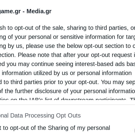
Newsroom
Από
14 Νοεμβρίου 2025
game.gr -
Media.gr
sh to opt-out of the sale, sharing to third parties, o
ΔΙΕΘΝΗ
ng of your personal or sensitive information for ta
ing by us, please use the below opt-out section to 
Τι αφορά η αγωγή μαμούθ κατά της 
ection. Please note that after your opt-out request 
Η εταιρεία BHP ευθύνεται για την κατάρρευση φράγμ
d you may continue seeing interest-based ads ba
2015 στη Βραζιλία, αποφάνθηκε βρετανικό δικαστήρι
 information utilized by us or personal information
αγωγή μαμούθ
d to third parties prior to your opt-out. You may se
Newsroom
Από
14 Νοεμβρίου 2025
of the further disclosure of your personal informati
rties on the IAB’s list of downstream participants. T
ion may also be disclosed by us to third parties on
nal Data Processing Opt Outs
st of Downstream Participants
that may further discl
rd parties.
t to opt-out of the Sharing of my personal
ΔΙΕΘΝΗ