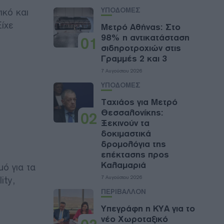
ΥΠΟΔΟΜΕΣ
ικό και
ίχε
Μετρό Αθήνας: Στο
98% η αντικατάσταση
01
σιδηροτροχιών στις
Γραμμές 2 και 3
7 Αυγούστου 2026
ΥΠΟΔΟΜΕΣ
Ταχιάος για Μετρό
Θεσσαλονίκης:
02
Ξεκινούν τα
δοκιμαστικά
δρομολόγια της
επέκτασης προς
Καλαμαριά
μό για τα
ity,
7 Αυγούστου 2026
ΠΕΡΙΒΑΛΛΟΝ
Υπεγράφη η ΚΥΑ για το
νέο Χωροταξικό