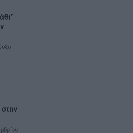
άθι”
ών
όδοξο
 στην
εμβρίου