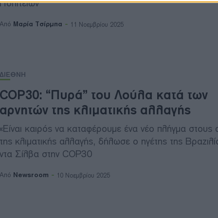
Πολιτειών
Μαρία Τσίρμπα
Από
11 Νοεμβρίου 2025
ΔΙΕΘΝΗ
COP30: “Πυρά” του Λούλα κατά των
αρνητών της κλιματικής αλλαγής
«Είναι καιρός να καταφέρουμε ένα νέο πλήγμα στους 
της κλιματικής αλλαγής, δήλωσε ο ηγέτης της Βραζιλ
ντα Σίλβα στην COP30
Newsroom
Από
10 Νοεμβρίου 2025