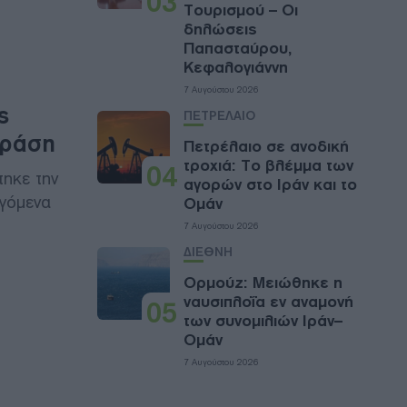
03
Τουρισμού – Οι
δηλώσεις
Παπασταύρου,
Κεφαλογιάννη
7 Αυγούστου 2026
ς
ΠΕΤΡΕΛΑΙΟ
δράση
Πετρέλαιο σε ανοδική
τροχιά: Το βλέμμα των
04
ηκε την
αγορών στο Ιράν και το
γόμενα
Ομάν
7 Αυγούστου 2026
ΔΙΕΘΝΗ
Ορμούζ: Μειώθηκε η
ναυσιπλοΐα εν αναμονή
05
των συνομιλιών Ιράν–
Ομάν
7 Αυγούστου 2026