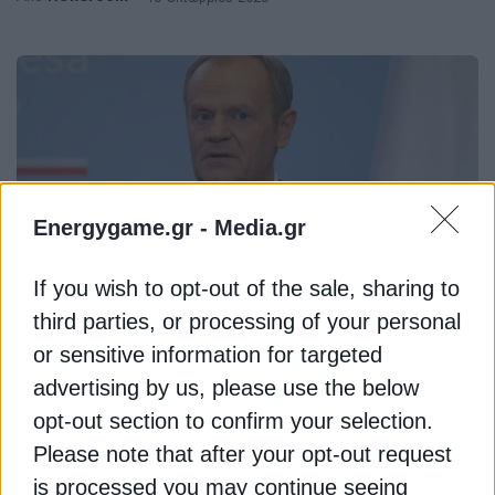
Energygame.gr -
Media.gr
If you wish to opt-out of the sale, sharing to
third parties, or processing of your personal
ΦΥΣΙΚΟ ΑΕΡΙΟ
or sensitive information for targeted
advertising by us, please use the below
Nord Stream: Η Πολωνία λέει “όχι”
opt-out section to confirm your selection.
στη Γερμανία για την έκδοση
Please note that after your opt-out request
υπόπτου
is processed you may continue seeing