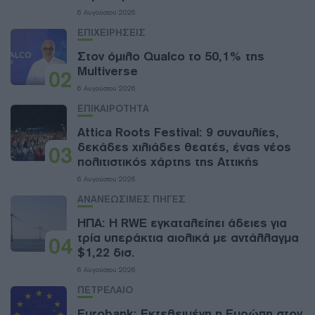
6 Αυγούστου 2026
ΕΠΙΧΕΙΡΗΣΕΙΣ
Στον όμιλο Qualco το 50,1% της
Multiverse
02
6 Αυγούστου 2026
ΕΠΙΚΑΙΡΟΤΗΤΑ
Attica Roots Festival: 9 συναυλίες,
δεκάδες χιλιάδες θεατές, ένας νέος
03
πολιτιστικός χάρτης της Αττικής
6 Αυγούστου 2026
ΑΝΑΝΕΩΣΙΜΕΣ ΠΗΓΕΣ
ΗΠΑ: Η RWE εγκαταλείπει άδειες για
τρία υπεράκτια αιολικά με αντάλλαγμα
04
$1,22 δισ.
6 Αυγούστου 2026
ΠΕΤΡΕΛΑΙΟ
Eurobank: Εκτεθειμένη η Ευρώπη στον