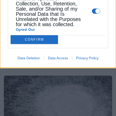
Ρωσία: Ο Nord Stream θα
Collection, Use, Retention,
Sale, and/or Sharing of my
μπορούσε να επαναλειτουργήσει
Personal Data that Is
Unrelated with the Purposes
άμεσα
for which it was collected.
Μέχρι σήμερα κανείς δεν έχει αναλάβει την
Opted Out
ευθύνη για τις εκρήξεις στους αγωγούς Nord
CONFIRM
Stream, ενώ η Ουκρανία έχει αρνηθεί
οποιαδήποτε εμπλοκή
Data Deletion
Data Access
Privacy Policy
Newsroom
Από
26 Σεπτεμβρίου 2025