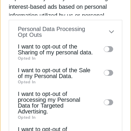
Γιατί η Πολωνία αρνείται να παραδώσει στη
interest-based ads based on personal
Γερμανία τον ύποπτο για τις εκρήξεις στους
information utilized by us or personal
αγωγούς φυσικού αερίου Nord Stream
Εγγραφή στο Newsletter
information disclosed to third parties prior
Personal Data Processing
Newsroom
Από
10 Οκτωβρίου 2025
to your opt-out. You may separately opt-out
Opt Outs
of the further disclosure of your personal
I want to opt-out of the
information by third parties on the IAB’s list
Sharing of my personal data.
Opted In
of downstream participants. This
Αποδέσχομαι τους
Όρους χρήσης και
*
information may also be disclosed by us to
I want to opt-out of the Sale
την Πολιτική Απορρήτου
of my Personal Data.
third parties on the
IAB’s List of
Opted In
Downstream Participants
that may further
Εγγραφή
I want to opt-out of
disclose it to other third parties.
processing my Personal
Data for Targeted
Advertising.
Opted In
ΦΥΣΙΚΟ ΑΕΡΙΟ
I want to opt-out of