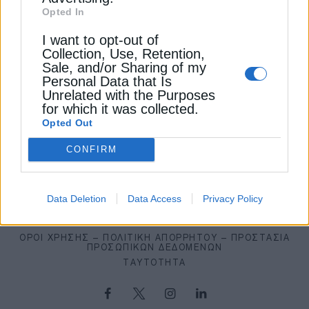
Viohalco: “Φωτεινό” το μέλλον παρά
Opted In
τις προκλήσεις, ο ρόλος του CBAM
04
I want to opt-out of
7 Αυγούστου 2026
Collection, Use, Retention,
ΑΝΑΝΕΩΣΙΜΕΣ ΠΗΓΕΣ
Sale, and/or Sharing of my
Personal Data that Is
Η Siemens Energy ξαναβλέπει κέρδη
Unrelated with the Purposes
από τα αιολικά της – Τα επόμενα
05
for which it was collected.
βήματα
Opted Out
7 Αυγούστου 2026
CONFIRM
Data Deletion
Data Access
Privacy Policy
ΌΡΟΙ ΧΡΉΣΗΣ – ΠΟΛΙΤΙΚΉ ΑΠΟΡΡΉΤΟΥ – ΠΡΟΣΤΑΣΊΑ
ΠΡΟΣΩΠΙΚΏΝ ΔΕΔΟΜΈΝΩΝ
ΤΑΥΤΌΤΗΤΑ