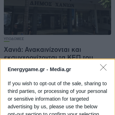
ΥΠΟΔΟΜΕΣ
Χανιά: Ανακαινίζονται και
εκσυγχρονίζονται τα ΚΕΠ του
δήμου
Energygame.gr -
Media.gr
Στο πλαίσιο αυτό ο δήμαρχος Παναγιώτης
Σημανδηράκης πραγματοποίησε αυτοψία στο
If you wish to opt-out of the sale, sharing to
ανακαινισμένο ΚΕΠ Κουνουπιδιανών Ακρωτηρίου
third parties, or processing of your personal
or sensitive information for targeted
Newsroom
Από
22 Μαΐου 2024
advertising by us, please use the below
opt-out section to confirm your selection.