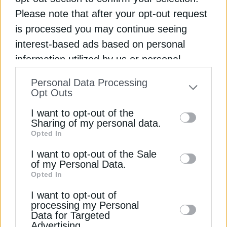
Please note that after your opt-out request
Ροή
is processed you may continue seeing
interest-based ads based on personal
ΗΛΕΚΤΡΙΣΜΟΣ
information utilized by us or personal
Meridiam: Θέλουμε να προχωρήσουμε
όσο το δυνατόν γρηγορότερα με το
01
information disclosed to third parties prior
GSI
Personal Data Processing
to your opt-out. You may separately opt-out
Opt Outs
7 Αυγούστου 2026
of the further disclosure of your personal
ΧΡΗΣΤΙΚΑ
I want to opt-out of the
information by third parties on the IAB’s list
Sharing of my personal data.
ΕΥΔΑΠ: Πού θα γίνουν διακοπές νερού
Opted In
of downstream participants. This
την Παρασκευή 7 Αυγούστου
02
information may also be disclosed by us to
7 Αυγούστου 2026
I want to opt-out of the Sale
of my Personal Data.
ΗΛΕΚΤΡΙΣΜΟΣ
third parties on the
IAB’s List of
Opted In
Downstream Participants
that may further
Αττική: Πού θα γίνουν διακοπές
ρεύματος την Παρασκευή 7 Αυγούστου
03
I want to opt-out of
disclose it to other third parties.
processing my Personal
7 Αυγούστου 2026
Data for Targeted
ΕΠΙΧΕΙΡΗΣΕΙΣ
Advertising.