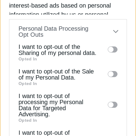
αγορά ενέργειας
interest-based ads based on personal
information utilized by us or personal
«Η σημερινή απόφαση 45 Δήμων είναι η πρώτη
Εγγραφή στο Newsletter
information disclosed to third parties prior
μεγάλη ρωγμή στο ενεργειακό κατεστημένο της
Personal Data Processing
χώρας», τόνισε ο Χάρης Δούκας
to your opt-out. You may separately opt-out
Opt Outs
of the further disclosure of your personal
Newsroom
I want to opt-out of the
Από
11 Απριλίου 2025
information by third parties on the IAB’s list
Sharing of my personal data.
Opted In
of downstream participants. This
Αποδέσχομαι τους
Όρους χρήσης και
*
information may also be disclosed by us to
I want to opt-out of the Sale
την Πολιτική Απορρήτου
of my Personal Data.
third parties on the
IAB’s List of
Opted In
Downstream Participants
that may further
Εγγραφή
I want to opt-out of
disclose it to other third parties.
processing my Personal
Data for Targeted
Advertising.
Opted In
I want to opt-out of