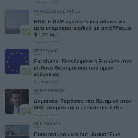
6 Αυγούστου 2026
ΑΝΑΝΕΩΣΙΜΕΣ ΠΗΓΕΣ
ΗΠΑ: Η RWE εγκαταλείπει άδειες για
τρία υπεράκτια αιολικά με αντάλλαγμα
02
$1,22 δισ.
6 Αυγούστου 2026
ΠΕΤΡΕΛΑΙΟ
Eurobank: Εκτεθειμένη η Ευρώπη στον
κίνδυνο διακύμανσης των τιμών
03
ενέργειας
6 Αυγούστου 2026
ΗΛΕΚΤΡΙΣΜΟΣ
Δαμιανός: Τεράστια νέα δυναμική στον
GSI, αναμένεται η μελέτη της ΕΤΕπ
04
6 Αυγούστου 2026
ΠΕΡΙΒΑΛΛΟΝ
Παπασταύρου για Δυτ. Αττική: Έως