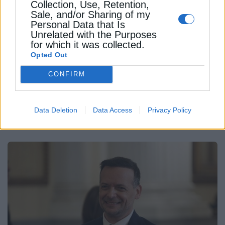
Collection, Use, Retention,
ΠΕΡΙΒΑΛΛΟΝ
Sale, and/or Sharing of my
Personal Data that Is
ΚΕΔΕ: Έχουμε μία θετική εξέλιξη
Unrelated with the Purposes
for which it was collected.
για το τέλος ταφής απορριμμάτων
Opted Out
Ικανοποίηση εκφράζει η Κεντρική Ένωση Δήμων
CONFIRM
Ελλάδος (ΚΕΔΕ) για τις αποφάσεις σχετικά με το
τέλος ταφής απορριμμάτων
Data Deletion
Data Access
Privacy Policy
Newsroom
Από
21 Ιανουαρίου 2025