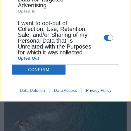
Ποια αγορά μεταχειρισμένων αυτοκινήτων στην
Advertising.
Ευρώπη “έτρεξε” και ποια έμεινε πίσω στο α’
Opted In
τρίμηνο
I want to opt-out of
Collection, Use, Retention,
ΕΞΟΡΥΞΕΙΣ
ΛΙΓΝΙΤΗΣ
Sale, and/or Sharing of my
Personal Data that Is
ΣΥΝΔΕΣΜΟΣ ΜΕΤΑΛΛΕΥΤΙΚΩΝ ΕΠΙΧΕΙΡΗΣΕΩΝ (ΣΜΕ)
Unrelated with the Purposes
for which it was collected.
Opted Out
CONFIRM
ΔΕΊΤΕ ΕΠΊΣΗΣ
Data Deletion
Data Access
Privacy Policy