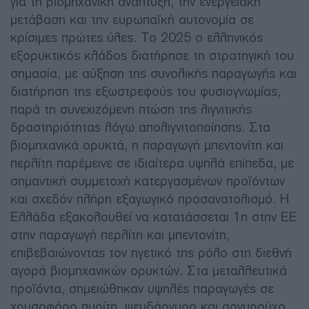
για τη βιομηχανική ανάπτυξη, την ενεργειακή
μετάβαση και την ευρωπαϊκή αυτονομία σε
κρίσιμες πρώτες ύλες. Το 2025 ο ελληνικός
εξορυκτικός κλάδος διατήρησε τη στρατηγική του
σημασία, με αύξηση της συνολικής παραγωγής και
διατήρηση της εξωστρεφούς του φυσιογνωμίας,
παρά τη συνεχιζόμενη πτώση της λιγνιτικής
δραστηριότητας λόγω απολιγνιτοποίησης. Στα
βιομηχανικά ορυκτά, η παραγωγή μπεντονίτη και
περλίτη παρέμεινε σε ιδιαίτερα υψηλά επίπεδα, με
σημαντική συμμετοχή κατεργασμένων προϊόντων
και σχεδόν πλήρη εξαγωγικό προσανατολισμό. Η
Ελλάδα εξακολουθεί να κατατάσσεται 1η στην ΕΕ
στην παραγωγή περλίτη και μπεντονίτη,
επιβεβαιώνοντας τον ηγετικό της ρόλο στη διεθνή
αγορά βιομηχανικών ορυκτών. Στα μεταλλευτικά
προϊόντα, σημειώθηκαν υψηλές παραγωγές σε
χρυσοφόρο πυρίτη, ψευδάργυρο και αργυρούχο