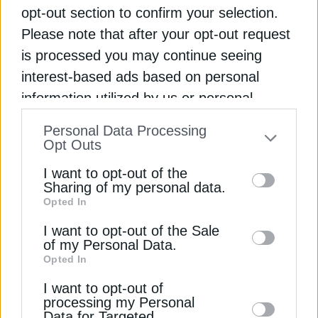
opt-out section to confirm your selection.
Please note that after your opt-out request
is processed you may continue seeing
interest-based ads based on personal
information utilized by us or personal
information disclosed to third parties prior
Personal Data Processing
to your opt-out. You may separately opt-out
Opt Outs
of the further disclosure of your personal
Διαβάστε ακόμη
I want to opt-out of the
information by third parties on the IAB’s list
Sharing of my personal data.
Opted In
of downstream participants. This
Naftogaz: Πρώτη δέσμευση μακροχρόνιας
information may also be disclosed by us to
I want to opt-out of the Sale
δυναμικότητας σε τερματικό LNG
of my Personal Data.
third parties on the
IAB’s List of
Opted In
Downstream Participants
that may further
Αλλάζει ξαφνικά ο καιρός, πορτοκαλί
I want to opt-out of
προειδοποίηση σε ορισμένες περιοχές
disclose it to other third parties.
processing my Personal
Data for Targeted