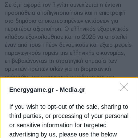
Σε ό,τι αφορά τον λιγνίτη συνεχίζεται η έντονη
προσπάθεια απολιγνιτοποίησης και η επιστροφή
στο δημόσιο αποκατεστημένων εκτάσεων για
περαιτέρω αξιοποίηση. Ο ελληνικός εξορυκτικός
κλάδος εξακολούθησε και το 2025 να αποτελεί
έναν από τους πλέον δυναμικούς και εξωστρεφείς
παραγωγικούς τομείς της ελληνικής οικονομίας,
επιβεβαιώνοντας τη στρατηγική σημασία των
ορυκτών πρώτων υλών για τη βιομηχανική
ανάπτυξη, την ενεργειακή μετάβαση και την
ευρωπαϊκή αυτονομία σε κρίσιμες πρώτες ύλες.
Energygame.gr -
Media.gr
If you wish to opt-out of the sale, sharing to
third parties, or processing of your personal
or sensitive information for targeted
advertising by us, please use the below