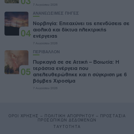
03
7 Αυγούστου 2026
ΑΝΑΝΕΩΣΙΜΕΣ ΠΗΓΕΣ
Νορβηγία: Επιταχύνει τις επενδύσεις σε
αιολικά και δίκτυα ηλεκτρικής
04
ενέργειας
7 Αυγούστου 2026
ΠΕΡΙΒΑΛΛΟΝ
Πυρκαγιά σε σε Αττική – Βοιωτία: Η
τεράστια ενέργεια που
05
απελευθερώθηκε και η σύγκριση με 6
βόμβες Χιροσίμα
7 Αυγούστου 2026
ΌΡΟΙ ΧΡΉΣΗΣ – ΠΟΛΙΤΙΚΉ ΑΠΟΡΡΉΤΟΥ – ΠΡΟΣΤΑΣΊΑ
ΠΡΟΣΩΠΙΚΏΝ ΔΕΔΟΜΈΝΩΝ
ΤΑΥΤΌΤΗΤΑ