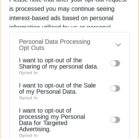
LNG
NAFTOGAZ
ΟΡΥΚΤΑ ΚΑΥΣΙΜΑ
ΟΥΚΡΑΝΙΑ
is processed you may continue seeing
interest-based ads based on personal
information utilized by us or personal
information disclosed to third parties prior
Personal Data Processing
ΔΕΊΤΕ ΕΠΊΣΗΣ
to your opt-out. You may separately opt-out
Opt Outs
of the further disclosure of your personal
I want to opt-out of the
information by third parties on the IAB’s list
Sharing of my personal data.
Opted In
of downstream participants. This
information may also be disclosed by us to
I want to opt-out of the Sale
of my Personal Data.
third parties on the
IAB’s List of
Opted In
Downstream Participants
that may further
I want to opt-out of
disclose it to other third parties.
processing my Personal
ΔΙΕΘΝΗ
Data for Targeted
Advertising.
Τα κέρδη της βρετανικής Drax μειώνονται
Opted In
λόγω της πτώσης των τιμών ενέργειας