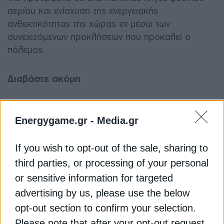
αερίου και ενίσχυση της ενεργειακής
ανθεκτικότητας της χώρας εν μέσω των
συνεχιζόμενων προκλήσεων που προκαλεί ο
πόλεμος.
Διαβάστε ακόμη
Η Ρωσία επιτέθηκε σε πέντε εγκαταστάσεις της
Energygame.gr -
Media.gr
Naftogaz
If you wish to opt-out of the sale, sharing to
Naftogaz: Η Ουκρανία θέλει να λάβει
third parties, or processing of your personal
περισσότερο LNG και diesel από την Ελλάδα
or sensitive information for targeted
Naftogaz: Οριστική δικαστική νίκη αξίας $1,4 δισ.
advertising by us, please use the below
εναντίον της Gazprom
opt-out section to confirm your selection.
Please note that after your opt-out request