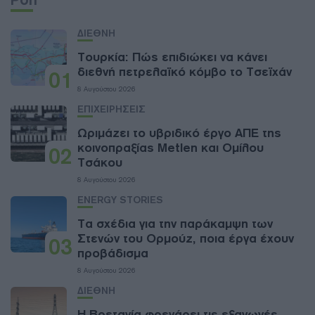
ΔΙΕΘΝΗ
Τουρκία: Πώς επιδιώκει να κάνει
διεθνή πετρελαϊκό κόμβο το Τσεϊχάν
01
8 Αυγούστου 2026
ΕΠΙΧΕΙΡΗΣΕΙΣ
Ωριμάζει το υβριδικό έργο ΑΠΕ της
κοινοπραξίας Metlen και Ομίλου
02
Τσάκου
8 Αυγούστου 2026
ENERGY STORIES
Τα σχέδια για την παράκαμψη των
Στενών του Ορμούζ, ποια έργα έχουν
03
προβάδισμα
8 Αυγούστου 2026
ΔΙΕΘΝΗ
Η Βρετανία φρενάρει τις εξαγωγές