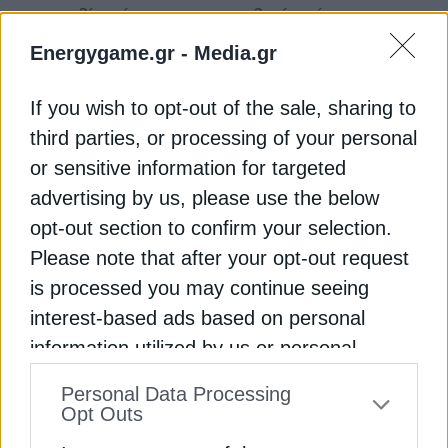
τη ναυτιλία, είτε για την τεχνολογία, είτε για την
ενέργεια, είτε για τη μεταποίηση, υπάρχει πάντα
Energygame.gr -
Media.gr
χώρος για το ελληνικό κεφάλαιο και την ελληνική
εμπειρογνωμοσύνη στην αμερικανική αγορά».
If you wish to opt-out of the sale, sharing to
third parties, or processing of your personal
Γκίλφοϊλ: Ο δεσμός μας
or sensitive information for targeted
επεκτείνεται στη ναυτιλία, ο
advertising by us, please use the below
παράγοντας της άμυνας
opt-out section to confirm your selection.
Please note that after your opt-out request
«Αυτός ο σημαντικός δεσμός επεκτείνεται στη
ναυτιλία» συμπλήρωσε η πρέσβειρα. «Η Ελλάδα
is processed you may continue seeing
ηγείται του μεγαλύτερου εμπορικού στόλου και οι
interest-based ads based on personal
Ηνωμένες Πολιτείες αποτελούν τη μεγαλύτερη
information utilized by us or personal
οικονομία του κόσμου. Υπό την ηγεσία του Ντ.
information disclosed to third parties prior
Τραμπ η Αμερική αποκαθιστά τη ναυτική της
Personal Data Processing
to your opt-out. You may separately opt-out
Opt Outs
κυριαρχία και οι Έλληνες εταίροι έχουν αρθεί στο
of the further disclosure of your personal
ύψος των περιστάσεων για ακόμα μία φορά»