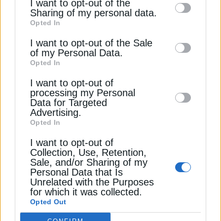
I want to opt-out of the
ανέφερε.
information by third parties on the IAB’s list
Sharing of my personal data.
Opted In
of downstream participants. This
«Τον Φεβρουάριο υπογράψαμε μία συμφωνία για
information may also be disclosed by us to
I want to opt-out of the Sale
συμφωνία κατασκευής πλοίων μεταξύ Ελλάδας
of my Personal Data.
third parties on the
IAB’s List of
και Νότιας Κορέας, ώστε να υπάρξει
Opted In
Downstream Participants
that may further
αναζωογόνηση των ναυπηγείων (…) Ταυτόχρονα
I want to opt-out of
disclose it to other third parties.
βλέπουμε έναν διάδρομο για το εμπόριο».
processing my Personal
Data for Targeted
Advertising.
«Παράλληλα βλέπουμε όμως και μία δυναμική
Opted In
ζώνη ταραχών. Οι παράνομες ροές και οι
I want to opt-out of
υβριδικές απειλές είναι μια πραγματικότητα. Μία
Collection, Use, Retention,
σταθερή ανατολική Μεσόγειος προσφέρει
Sale, and/or Sharing of my
προβλεψιμότητα στη θάλασσα, ξεκάθαρους
Personal Data that Is
Unrelated with the Purposes
κανόνες και εμπιστοσύνη μεταξύ όλων στην
for which it was collected.
περιοχή» σημείωσε πάντως η Κ. Γκίλφοϊλ. «Γι’
Opted Out
αυτό τον λόγο επεκτείνουμε την αμυντική