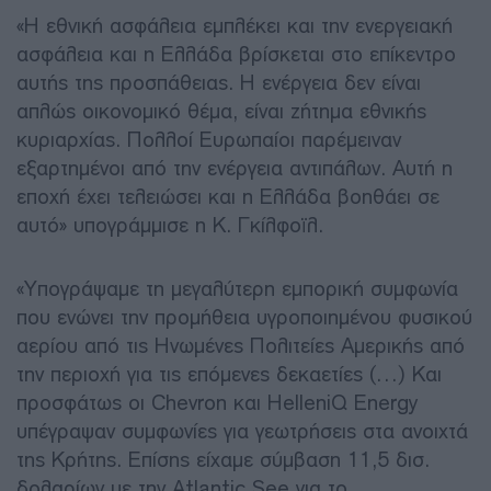
«Η εθνική ασφάλεια εμπλέκει και την ενεργειακή
ασφάλεια και η Ελλάδα βρίσκεται στο επίκεντρο
αυτής της προσπάθειας. Η ενέργεια δεν είναι
απλώς οικονομικό θέμα, είναι ζήτημα εθνικής
κυριαρχίας. Πολλοί Ευρωπαίοι παρέμειναν
εξαρτημένοι από την ενέργεια αντιπάλων. Αυτή η
εποχή έχει τελειώσει και η Ελλάδα βοηθάει σε
αυτό» υπογράμμισε η Κ. Γκίλφοϊλ.
«Υπογράψαμε τη μεγαλύτερη εμπορική συμφωνία
που ενώνει την προμήθεια υγροποιημένου φυσικού
αερίου από τις Ηνωμένες Πολιτείες Αμερικής από
την περιοχή για τις επόμενες δεκαετίες (…) Και
προσφάτως οι Chevron και HelleniQ Energy
υπέγραψαν συμφωνίες για γεωτρήσεις στα ανοιχτά
της Κρήτης. Επίσης είχαμε σύμβαση 11,5 δισ.
δολαρίων με την Atlantic See για το