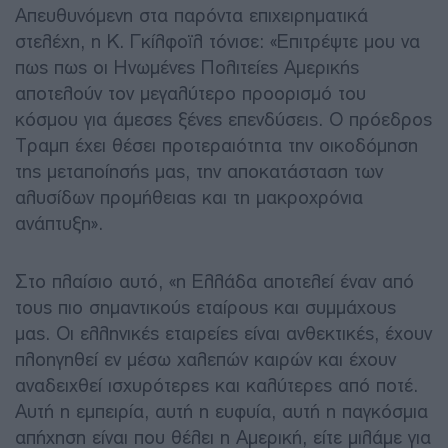
Απευθυνόμενη στα παρόντα επιχειρηματικά
στελέχη, η Κ. Γκίλφοϊλ τόνισε: «Επιτρέψτε μου να
πως πως οι Ηνωμένες Πολιτείες Αμερικής
αποτελούν τον μεγαλύτερο προορισμό του
κόσμου για άμεσες ξένες επενδύσεις. Ο πρόεδρος
Τραμπ έχει θέσει προτεραιότητα την οικοδόμηση
της μεταποίησής μας, την αποκατάσταση των
αλυσίδων προμήθειας και τη μακροχρόνια
ανάπτυξη».
Στο πλαίσιο αυτό, «η Ελλάδα αποτελεί έναν από
τους πιο σημαντικούς εταίρους και συμμάχους
μας. Οι ελληνικές εταιρείες είναι ανθεκτικές, έχουν
πλοηγηθεί εν μέσω χαλεπών καιρών και έχουν
αναδειχθεί ισχυρότερες και καλύτερες από ποτέ.
Αυτή η εμπειρία, αυτή η ευφυία, αυτή η παγκόσμια
απήχηση είναι που θέλει η Αμερική, είτε μιλάμε για