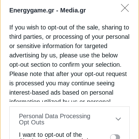
ΥΠΟΥΡΓΕΙΟ ΠΕΡΙΒΑΛΛΟΝΤΟΣ ΚΑΙ ΕΝΕΡΓΕΙΑΣ (ΥΠΕΝ)
Energygame.gr -
Media.gr
If you wish to opt-out of the sale, sharing to
third parties, or processing of your personal
or sensitive information for targeted
ΔΕΊΤΕ ΕΠΊΣΗΣ
advertising by us, please use the below
opt-out section to confirm your selection.
Please note that after your opt-out request
is processed you may continue seeing
interest-based ads based on personal
information utilized by us or personal
information disclosed to third parties prior
Personal Data Processing
to your opt-out. You may separately opt-out
ΑΝΑΝΕΩΣΙΜΕΣ ΠΗΓΕΣ
Opt Outs
of the further disclosure of your personal
Παπασταύρου: Στην ενέργεια το 32% των
I want to opt-out of the
information by third parties on the IAB’s list