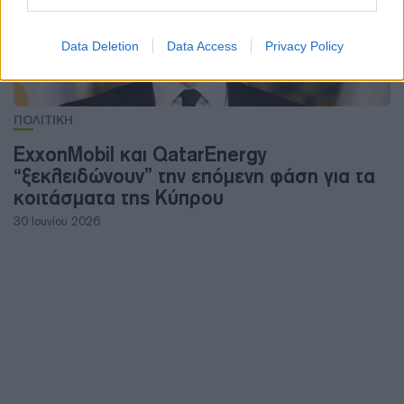
Data Deletion
Data Access
Privacy Policy
ΠΟΛΙΤΙΚΗ
ExxonMobil και QatarEnergy
“ξεκλειδώνουν” την επόμενη φάση για τα
κοιτάσματα της Κύπρου
30 Ιουνίου 2026