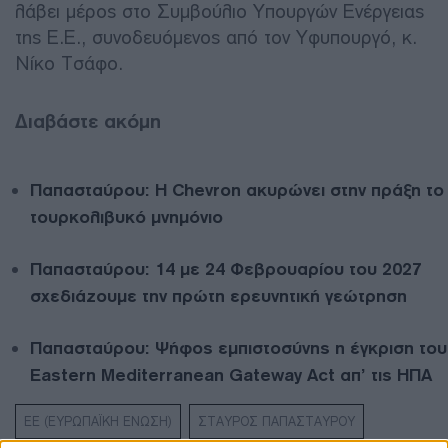
λάβει μέρος στο Συμβούλιο Υπουργών Ενέργειας
της Ε.Ε., συνοδευόμενος από τον Υφυπουργό, κ.
Νίκο Τσάφο.
Διαβάστε ακόμη
Παπασταύρου: Η Chevron ακυρώνει στην πράξη το
τουρκολιβυκό μνημόνιο
Παπασταύρου: 14 με 24 Φεβρουαρίου του 2027
σχεδιάζουμε την πρώτη ερευνητική γεώτρηση
Παπασταύρου: Ψήφος εμπιστοσύνης η έγκριση του
Eastern Mediterranean Gateway Act απ’ τις ΗΠΑ
ΕΕ (ΕΥΡΩΠΑΪΚΗ ΕΝΩΣΗ)
ΣΤΑΥΡΟΣ ΠΑΠΑΣΤΑΥΡΟΥ