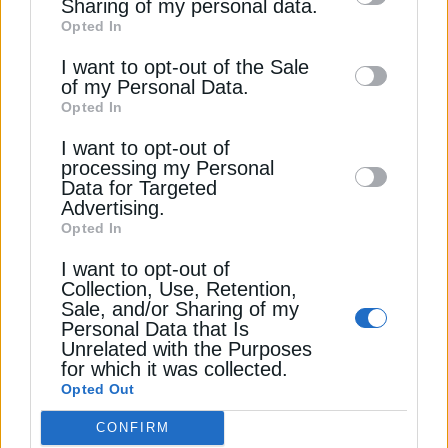
πόρων του ΤΑΑ
Sharing of my personal data.
Opted In
of downstream participants. This
11 Μαρτίου 2026
information may also be disclosed by us to
I want to opt-out of the Sale
of my Personal Data.
third parties on the
IAB’s List of
Opted In
Downstream Participants
that may further
I want to opt-out of
disclose it to other third parties.
processing my Personal
Data for Targeted
Advertising.
Opted In
ΠΟΛΙΤΙΚΗ
I want to opt-out of
Collection, Use, Retention,
Το Τυχερό Έβρου επισκέφθηκε ο
Sale, and/or Sharing of my
Κυριάκος Μητσοτάκης
Personal Data that Is
Unrelated with the Purposes
3 Οκτωβρίου 2024
for which it was collected.
Opted Out
CONFIRM