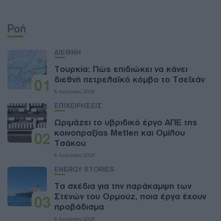
Ροή
ΔΙΕΘΝΗ
Τουρκία: Πώς επιδιώκει να κάνει
διεθνή πετρελαϊκό κόμβο το Τσεϊχάν
01
8 Αυγούστου 2026
ΕΠΙΧΕΙΡΗΣΕΙΣ
Ωριμάζει το υβριδικό έργο ΑΠΕ της
κοινοπραξίας Metlen και Ομίλου
02
Τσάκου
8 Αυγούστου 2026
ENERGY STORIES
Τα σχέδια για την παράκαμψη των
Στενών του Ορμούζ, ποια έργα έχουν
03
προβάδισμα
8 Αυγούστου 2026