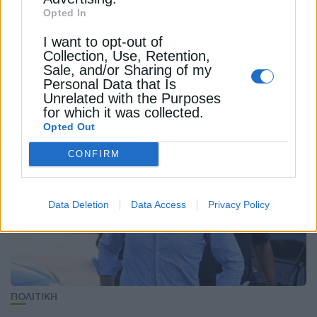
ΤΑΜΕΙΟ ΑΝΑΚΑΜΨΗΣ ΚΑΙ ΑΝΘΕΚΤΙΚΟΤΗΤΑΣ
Opted In
ΦΡΑΓΚΙΣΚΟΣ ΠΑΡΑΣΥΡΗΣ
I want to opt-out of
Collection, Use, Retention,
Sale, and/or Sharing of my
Personal Data that Is
Unrelated with the Purposes
for which it was collected.
ΔΕΊΤΕ ΕΠΊΣΗΣ
Opted Out
CONFIRM
Data Deletion
Data Access
Privacy Policy
ΠΟΛΙΤΙΚΗ