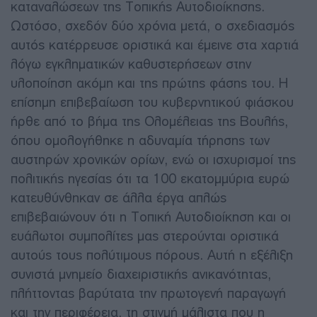
καταναλώσεων της Τοπικής Αυτοδιοίκησης.
Ωστόσο, σχεδόν δύο χρόνια μετά, ο σχεδιασμός
αυτός κατέρρευσε οριστικά και έμεινε στα χαρτιά
λόγω εγκληματικών καθυστερήσεων στην
υλοποίηση ακόμη και της πρώτης φάσης του. Η
επίσημη επιβεβαίωση του κυβερνητικού φιάσκου
ήρθε από το βήμα της Ολομέλειας της Βουλής,
όπου ομολογήθηκε η αδυναμία τήρησης των
αυστηρών χρονικών ορίων, ενώ οι ισχυρισμοί της
πολιτικής ηγεσίας ότι τα 100 εκατομμύρια ευρώ
κατευθύνθηκαν σε άλλα έργα απλώς
επιβεβαιώνουν ότι η Τοπική Αυτοδιοίκηση και οι
ευάλωτοι συμπολίτες μας στερούνται οριστικά
αυτούς τους πολύτιμους πόρους. Αυτή η εξέλιξη
συνιστά μνημείο διαχειριστικής ανικανότητας,
πλήττοντας βαρύτατα την πρωτογενή παραγωγή
και την περιφέρεια, τη στιγμή μάλιστα που η