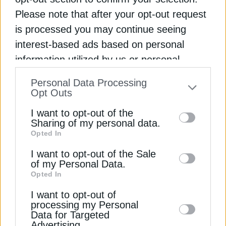
ανά την επικράτεια δεν θα επωμιστούν το τεράστιο
Please note that after your opt-out request
κόστος των κυβερνητικών λαθών.
is processed you may continue seeing
interest-based ads based on personal
Διαβάστε ακόμη
information utilized by us or personal
information disclosed to third parties prior
Personal Data Processing
Παρέμβαση Παρασύρη για τις εξαιρέσεις έργων
to your opt-out. You may separately opt-out
Opt Outs
ΑΠΕ στο νέο χωροταξικό
of the further disclosure of your personal
I want to opt-out of the
information by third parties on the IAB’s list
Sharing of my personal data.
Παρασύρης: Οι Έλληνες πλήρωσαν 18,9%
Opted In
of downstream participants. This
ακριβότερα το ρεύμα τον φετινό Ιούλιο
information may also be disclosed by us to
I want to opt-out of the Sale
of my Personal Data.
third parties on the
IAB’s List of
Παρασύρης (ΠΑΣΟΚ): Η πράσινη μετάβαση πρέπει
Opted In
Downstream Participants
that may further
να είναι δίκαιη
I want to opt-out of
disclose it to other third parties.
processing my Personal
ΠΑΣΟΚ
ΠΡΟΓΡΑΜΜΑ ΑΠΟΛΛΩΝ
Data for Targeted
Advertising.