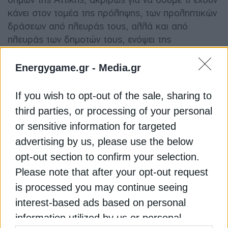
κάνει στον τομέα της πρόληψης, των προληπτικών
δράσεων από πλευράς τους, αλλά και από
πλευράς των δημοτών τους, ενόψει της
αντιπυρικής περιόδου την οποία διανύουμε και
εκτιμούμε ότι από την επόμενη εβδομάδα θα μας
Energygame.gr -
Media.gr
δυσκολέψει. Άρα, λοιπόν, έπρεπε να δούμε το
θέμα των καθαρισμών των δημοτικών χώρων
If you wish to opt-out of the sale, sharing to
αλλά και των οικοπεδικών χώρων που οφείλουν
third parties, or processing of your personal
να καθαρίσουν οι δημότες».
or sensitive information for targeted
advertising by us, please use the below
Όπως σημείωσε η παράταση δόθηκε την
opt-out section to confirm your selection.
περασμένη εβδομάδα και υπογράμμισε ότι στις 22
Please note that after your opt-out request
του μήνα λήγει αυτή η προθεσμία ενώ
γνωστοποίησε ότι από την επόμενη Τρίτη θα
is processed you may continue seeing
αρχίσουν οι έλεγχοι «και δυστυχώς θα επιβληθούν
interest-based ads based on personal
τα πρόστιμα, γιατί άλλη παράταση δεν μπορούμε
information utilized by us or personal
να δώσουμε».