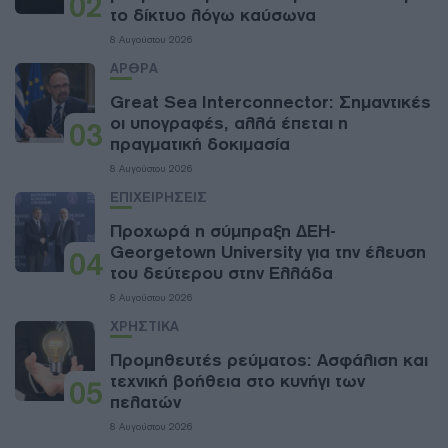
02
το δίκτυο λόγω καύσωνα
8 Αυγούστου 2026
ΑΡΘΡΑ
Great Sea Interconnector: Σημαντικές
οι υπογραφές, αλλά έπεται η
03
πραγματική δοκιμασία
8 Αυγούστου 2026
ΕΠΙΧΕΙΡΗΣΕΙΣ
Προχωρά η σύμπραξη ΔΕΗ-
Georgetown University για την έλευση
04
του δεύτερου στην Ελλάδα
8 Αυγούστου 2026
ΧΡΗΣΤΙΚΑ
Προμηθευτές ρεύματος: Ασφάλιση και
τεχνική βοήθεια στο κυνήγι των
05
πελατών
8 Αυγούστου 2026