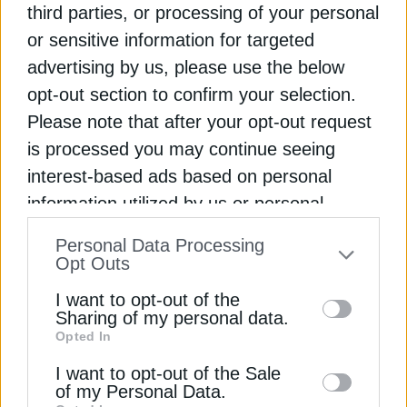
third parties, or processing of your personal
Κλιματικής Αλλαγής
or sensitive information for targeted
advertising by us, please use the below
Παραιτήθηκε από ΓΓ Χωρικού Σχεδιασμού και
opt-out section to confirm your selection.
Αστικού Περιβάλλοντος του ΥΠΕΝ ο Ευθύμιος
Μπακογιάννης
Please note that after your opt-out request
is processed you may continue seeing
ΑΠΕ: Πώς βλέπει η αγορά τη ρύθμιση του ΥΠΕΝ
interest-based ads based on personal
για αποζημίωση των παραγωγών
information utilized by us or personal
information disclosed to third parties prior
ΥΠΟΥΡΓΕΙΟ ΠΕΡΙΒΑΛΛΟΝΤΟΣ ΚΑΙ ΕΝΕΡΓΕΙΑΣ (ΥΠΕΝ)
Personal Data Processing
to your opt-out. You may separately opt-out
Opt Outs
of the further disclosure of your personal
I want to opt-out of the
information by third parties on the IAB’s list
Sharing of my personal data.
Opted In
of downstream participants. This
ΔΕΊΤΕ ΕΠΊΣΗΣ
information may also be disclosed by us to
I want to opt-out of the Sale
of my Personal Data.
third parties on the
IAB’s List of