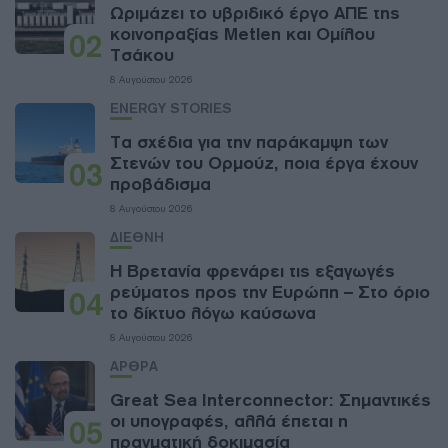
Ωριμάζει το υβριδικό έργο ΑΠΕ της
κοινοπραξίας Metlen και Ομίλου
02
Τσάκου
8 Αυγούστου 2026
ENERGY STORIES
Τα σχέδια για την παράκαμψη των
Στενών του Ορμούζ, ποια έργα έχουν
03
προβάδισμα
8 Αυγούστου 2026
ΔΙΕΘΝΗ
Η Βρετανία φρενάρει τις εξαγωγές
ρεύματος προς την Ευρώπη – Στο όριο
04
το δίκτυο λόγω καύσωνα
8 Αυγούστου 2026
ΑΡΘΡΑ
Great Sea Interconnector: Σημαντικές
οι υπογραφές, αλλά έπεται η
05
πραγματική δοκιμασία