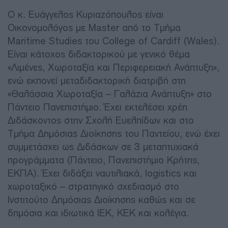
Ο κ. Ευάγγελος Κυριαζόπουλος είναι
Οικονομολόγος με Master από το Τμήμα
Maritime Studies του College of Cardiff (Wales).
Είναι κάτοχος διδακτορικού με γενικό θέμα
«Λιμένες, Χωροταξία και Περιφερειακή Ανάπτυξη»,
ενώ εκπονεί μεταδιδακτορική διατριβή στη
«Θαλάσσια Χωροταξία – Γαλάζια Ανάπτυξη» στο
Πάντειο Πανεπιστήμιο. Έχει εκτελέσει χρέη
Διδάσκοντος στην Σχολή Ευελπίδων και στο
Τμήμα Δημόσιας Διοίκησης του Παντείου, ενώ έχει
συμμετάσχει ως Διδάσκων σε 3 μεταπτυχιακά
προγράμματα (Πάντειο, Πανεπιστήμιο Κρήτης,
ΕΚΠΑ). Έχει διδάξει ναυτιλιακά, logistics και
χωροταξικό – στρατηγικό σχεδιασμό στο
Ινστιτούτο Δημόσιας Διοίκησης καθώς και σε
δημόσια και ιδιωτικά ΙΕΚ, ΚΕΚ και κολέγια.