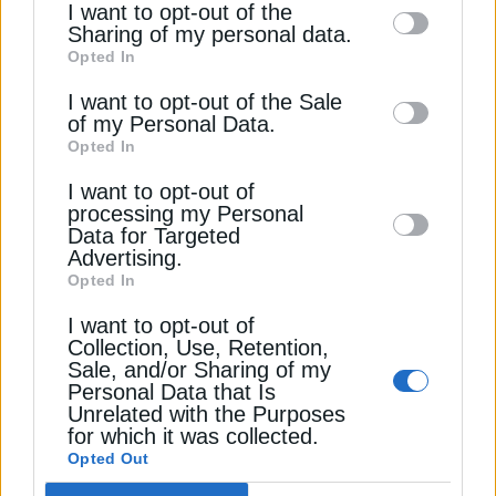
I want to opt-out of the
information by third parties on the IAB’s list
Sharing of my personal data.
Η Γενική Γραμματέας Συντονισμού κ.
Εύη
Opted In
of downstream participants. This
Αποδέσχομαι τους
Όρους χρήσης και
*
Δραμαλιώτη
δήλωσε: «Το προτελευταίο αίτημα
information may also be disclosed by us to
I want to opt-out of the Sale
την Πολιτική Απορρήτου
πληρωμής σηματοδοτεί την ολοκλήρωση 16
of my Personal Data.
third parties on the
IAB’s List of
μεταρρυθμιστικών οροσήμων σε κρίσιμους τομείς,
Opted In
Downstream Participants
that may further
όπως η κοινωνική στέγαση με την εφαρμογή του
Εγγραφή
I want to opt-out of
disclose it to other third parties.
νόμου για την κοινωνική αντιπαροχή και η
processing my Personal
κτηματογράφηση, της οποίας το ποσοστό
Data for Targeted
ολοκλήρωσης υπερβαίνει το 98%. Το υψηλό
Advertising.
Opted In
ποσοστό ολοκλήρωσης των μεταρρυθμιστικών
οροσήμων του Σχεδίου, επιβεβαιώνει την
I want to opt-out of
ουσιαστική πρόοδο σε μεταρρυθμίσεις που
Collection, Use, Retention,
Sale, and/or Sharing of my
βελτιώνουν την πρόσβαση σε στέγη, ενισχύουν την
Personal Data that Is
ασφάλεια των περιουσιακών δικαιωμάτων και
Unrelated with the Purposes
διευκολύνουν την αποτελεσματική διαχείριση
for which it was collected.
δημόσιων πόρων. Οι συγκεκριμένες παρεμβάσεις
Opted Out
μετατρέπουν δεσμεύσεις σε μετρήσιμα