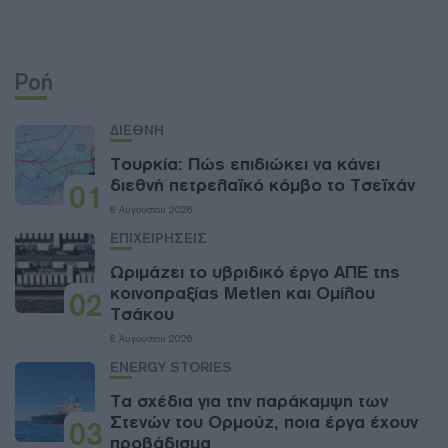
Ροή
ΔΙΕΘΝΗ
Τουρκία: Πώς επιδιώκει να κάνει
διεθνή πετρελαϊκό κόμβο το Τσεϊχάν
01
8 Αυγούστου 2026
ΕΠΙΧΕΙΡΗΣΕΙΣ
Ωριμάζει το υβριδικό έργο ΑΠΕ της
κοινοπραξίας Metlen και Ομίλου
02
Τσάκου
8 Αυγούστου 2026
ENERGY STORIES
Τα σχέδια για την παράκαμψη των
Στενών του Ορμούζ, ποια έργα έχουν
03
προβάδισμα