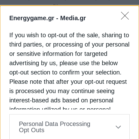
ου
την υποβολή του 8
αιτήματος εκταμίευσης
πόρων, αποδεικνύει για ακόμα μια φορά, πως με
Energygame.gr -
Media.gr
σκληρή δουλειά, αποτελεσματικότητα και
αξιοπιστία, πετυχαίνει τους εθνικούς στόχους,
If you wish to opt-out of the sale, sharing to
επιταχύνει τις μεταρρυθμίσεις προς όφελος της
third parties, or processing of your personal
κοινωνίας και της οικονομίας. Και μάλιστα μέσα
or sensitive information for targeted
από δράσεις όπως αυτές για την αναβάθμιση και
advertising by us, please use the below
τον εκσυγχρονισμό του Εθνικού Συστήματος
Υγείας, την ενίσχυση της απασχόλησης και των
opt-out section to confirm your selection.
δεξιοτήτων ανέργων και εργαζομένων, της
Please note that after your opt-out request
κοινωνικής συνοχής και της αντιμετώπισης του
is processed you may continue seeing
στεγαστικού, την επιτάχυνση του ψηφιακού
interest-based ads based on personal
μετασχηματισμού αλλά και την περαιτέρω
information utilized by us or personal
ενίσχυση υποδομών και της ανθεκτικότητας της
Εγγραφή στο Newsletter
information disclosed to third parties prior
οικονομίας. Είπαμε ότι δεν θα χαθεί ευρώ και δεν
Personal Data Processing
θα χαθεί ευρώ. Τηρούμε τις δεσμεύσεις μας, και
to your opt-out. You may separately opt-out
Opt Outs
τις τηρούμε με πράξεις».
of the further disclosure of your personal