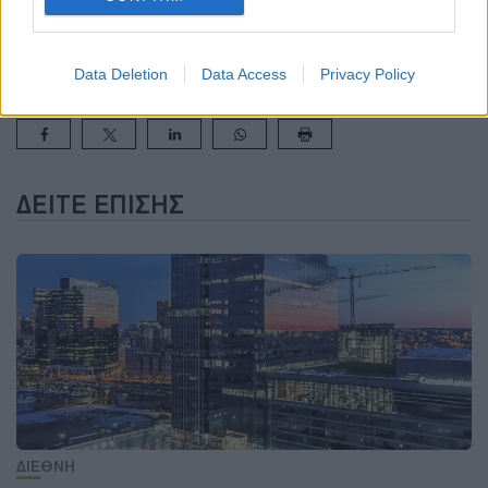
για το ρωσικό πετρέλαιο
ΠΕΤΡΕΛΑΙΟ WTI
ΠΕΤΡΕΛΑΙΟ ΜΠΡΕΝΤ
ΠΕΤΡΕΛΑΙΟ ΤΙΜΕΣ
Data Deletion
Data Access
Privacy Policy
ΔΕΊΤΕ ΕΠΊΣΗΣ
ΔΙΕΘΝΗ