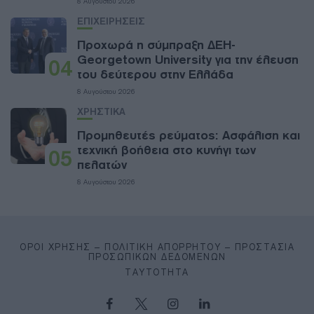
8 Αυγούστου 2026
ΕΠΙΧΕΙΡΗΣΕΙΣ
Προχωρά η σύμπραξη ΔΕΗ-
Georgetown University για την έλευση
04
του δεύτερου στην Ελλάδα
8 Αυγούστου 2026
ΧΡΗΣΤΙΚΑ
Προμηθευτές ρεύματος: Ασφάλιση και
τεχνική βοήθεια στο κυνήγι των
05
πελατών
8 Αυγούστου 2026
ΌΡΟΙ ΧΡΉΣΗΣ – ΠΟΛΙΤΙΚΉ ΑΠΟΡΡΉΤΟΥ – ΠΡΟΣΤΑΣΊΑ
ΠΡΟΣΩΠΙΚΏΝ ΔΕΔΟΜΈΝΩΝ
ΤΑΥΤΌΤΗΤΑ