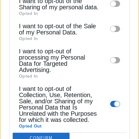
I want to opt-out of the
Ενέργειας των ΗΠΑ (EIA) αναμένεται να έχουν
information by third parties on the IAB’s list
Sharing of my personal data.
μειωθεί κατά περίπου 3,4 εκατομμύρια βαρέλια
Opted In
of downstream participants. This
την εβδομάδα έως τις 15 Μαΐου, σύμφωνα με
information may also be disclosed by us to
I want to opt-out of the Sale
δημοσκόπηση του Reuters. Τα εβδομαδιαία
of my Personal Data.
third parties on the
IAB’s List of
στοιχεία της EIA αναμένονται αργότερα μέσα στην
Opted In
Downstream Participants
that may further
ημέρα.
I want to opt-out of
disclose it to other third parties.
processing my Personal
Διαβάστε ακόμη
Data for Targeted
Advertising.
Opted In
Καύσιμα: Οι “καυτές” τιμές αναγκάζουν τους
I want to opt-out of
Αμερικανούς να…αυτοσχεδιάσουν
Collection, Use, Retention,
Sale, and/or Sharing of my
Personal Data that Is
Πτώση 2% για το πετρέλαιο καθώς ο Τραμπ
Unrelated with the Purposes
παγώνει τα σχέδια επίθεσης στο Ιράν
for which it was collected.
Opted Out
ΗΠΑ: Σχεδιάζουν παράταση εξαίρεσης κυρώσεων
CONFIRM