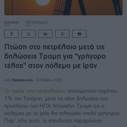
ΔΙΕΘΝΗ
ΠΕΤΡΕΛΑΙΟ
Πτώση στο πετρέλαιο μετά τις
δηλώσεις Τραμπ για “γρήγορο
τέλος” στον πόλεμο με Ιράν
Newsroom
Από
20 Μαΐου 2026
Οι τιμές του πετρελαίου
υποχώρησαν περίπου
1% την Τετάρτη, μετά τις νέες δηλώσεις του
προέδρου των ΗΠΑ Ντόναλντ Τραμπ ότι ο
πόλεμος με το Ιράν θα τελειώσει «πολύ γρήγορα».
Παρ’ όλα αυτά, οι επενδυτές παραμένουν