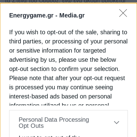
τα Στενά του Ορμούζ, ενώ ένα ακόμη βρίσκεται
σε πορεία εξόδου, έχοντας περιμένει στον Κόλπο
Energygame.gr -
Media.gr
για πάνω από δύο μήνες, μεταφέροντας 6
εκατομμύρια βαρέλια πετρελαίου από τη Μέση
Ανατολή.
If you wish to opt-out of the sale, sharing to
third parties, or processing of your personal
Για την κάλυψη του ελλείμματος στην παγκόσμια
or sensitive information for targeted
προσφορά, χώρες καταφεύγουν στα εμπορικά και
advertising by us, please use the below
στρατηγικά τους αποθέματα.
opt-out section to confirm your selection.
Please note that after your opt-out request
Στις ΗΠΑ, τα αποθέματα αργού πετρελαίου
is processed you may continue seeing
μειώθηκαν για πέμπτη συνεχόμενη εβδομάδα,
interest-based ads based on personal
σύμφωνα με πηγές της αγοράς που επικαλούνται
information utilized by us or personal
στοιχεία του American Petroleum Institute, ενώ
information disclosed to third parties prior
μειώθηκαν και τα αποθέματα καυσίμων.
Personal Data Processing
to your opt-out. You may separately opt-out
Opt Outs
Τα αποθέματα αργού που καταγράφει η Υπηρεσία
of the further disclosure of your personal