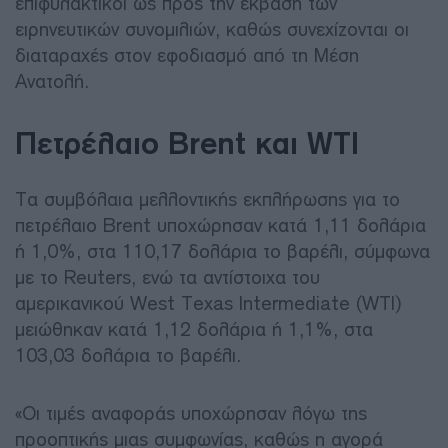
επιφυλακτικοί ως προς την έκβαση των
ειρηνευτικών συνομιλιών, καθώς συνεχίζονται οι
διαταραχές στον εφοδιασμό από τη Μέση
Ανατολή.
Πετρέλαιο Brent και WTI
Τα συμβόλαια μελλοντικής εκπλήρωσης για το
πετρέλαιο Brent υποχώρησαν κατά 1,11 δολάρια
ή 1,0%, στα 110,17 δολάρια το βαρέλι, σύμφωνα
με το Reuters, ενώ τα αντίστοιχα του
αμερικανικού West Texas Intermediate (WTI)
μειώθηκαν κατά 1,12 δολάρια ή 1,1%, στα
103,03 δολάρια το βαρέλι.
«Οι τιμές αναφοράς υποχώρησαν λόγω της
προοπτικής μιας συμφωνίας, καθώς η αγορά