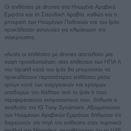
Οι επιθέσεις με drones στα Ηνωμένα Αραβικά
Εμιράτα και τη Σαουδική Αραβία, καθώς και η
ρητορική των Ηνωμένων Πολιτειών και του Ιράν,
προκάλεσαν ανησυχίες για κλιμάκωση της
σύγκρουσης.
«Αυτές οι επιθέσεις με drones αποτελούν μια
σαφή προειδοποίηση: νέες επιθέσεις των ΗΠΑ ή
του Ισραήλ κατά του Ιράν θα μπορούσαν να
προκαλέσουν περισσότερες επιθέσεις μέσω
τρίτων κατά των ενεργειακών και κρίσιμων
υποδομών του Κόλπου από το Ιράν ή τους
περιφερειακούς εκπροσώπους του», δήλωσε ο
αναλυτής της IG Tony Sycamore. Αξιωματούχοι
των Ηνωμένων Αραβικών Εμιράτων δήλωσαν ότι
διερευνούν την πηγή της επίθεσης στον πυρηνικό
σταθμό της Μπαράκα, προσθέτοντας ότι τα ΗΑΕ