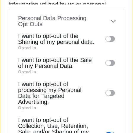
information utilized by us or personal
information disclosed to third parties prior
Προβληματίζει η παρατεταμένη κρίση τιμών στα
Personal Data Processing
to your opt-out. You may separately opt-out
Opt Outs
καύσιμα
of the further disclosure of your personal
I want to opt-out of the
information by third parties on the IAB’s list
Τραμπ: Εξετάζει άρση κυρώσεων σε κινεζικές
Sharing of my personal data.
εταιρείες που εισάγουν ιρανικό πετρέλαιο
Opted In
of downstream participants. This
information may also be disclosed by us to
I want to opt-out of the Sale
Άνοδος στο πετρέλαιο μετά τις δηλώσεις Τραμπ
of my Personal Data.
third parties on the
IAB’s List of
για Ιράν
Opted In
Downstream Participants
that may further
I want to opt-out of
disclose it to other third parties.
ΗΝΩΜΕΝΑ ΑΡΑΒΙΚΑ ΕΜΙΡΑΤΑ
ΠΕΤΡΕΛΑΙΟ WTI
processing my Personal
Data for Targeted
ΠΕΤΡΕΛΑΙΟ ΜΠΡΕΝΤ
ΠΕΤΡΕΛΑΙΟ ΤΙΜΕΣ
Advertising.
Opted In
I want to opt-out of
Collection, Use, Retention,
Sale, and/or Sharing of my