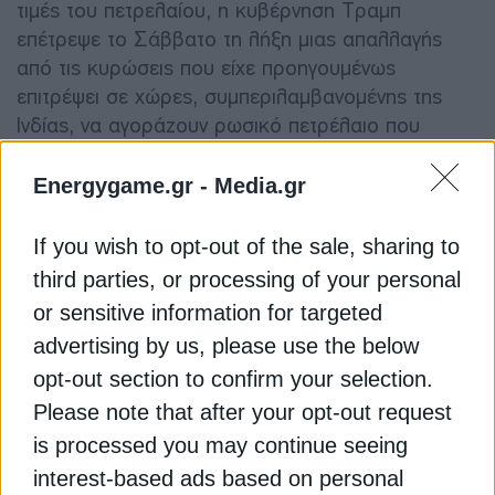
τιμές του πετρελαίου, η κυβέρνηση Τραμπ
επέτρεψε το Σάββατο τη λήξη μιας απαλλαγής
από τις κυρώσεις που είχε προηγουμένως
επιτρέψει σε χώρες, συμπεριλαμβανομένης της
Ινδίας, να αγοράζουν ρωσικό πετρέλαιο που
μεταφέρεται δια θαλάσσης, μετά από παράταση
ενός μήνα.
Energygame.gr -
Media.gr
«Οι φόβοι για νέες επιθέσεις εναντίον του Ιράν
If you wish to opt-out of the sale, sharing to
έχουν επιδεινώσει τις ανησυχίες για την
third parties, or processing of your personal
προσφορά… το γεγονός ότι οι Ηνωμένες
or sensitive information for targeted
Πολιτείες άφησαν να λήξει η εξαίρεση από τις
advertising by us, please use the below
κυρώσεις κατά της Ρωσίας δεν βοήθησε», δήλωσε
opt-out section to confirm your selection.
η Βαντάνα Χάρι, ιδρύτρια της εταιρείας ανάλυσης
Please note that after your opt-out request
της αγοράς πετρελαίου Vanda Insights.
is processed you may continue seeing
interest-based ads based on personal
Διαβάστε ακόμη