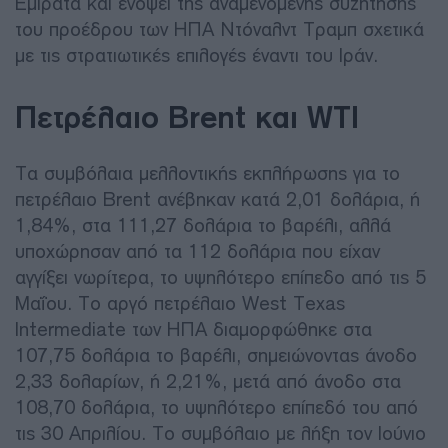
Εμιράτα και ενόψει της αναμενόμενης συζήτησης
του προέδρου των ΗΠΑ Ντόναλντ Τραμπ σχετικά
με τις στρατιωτικές επιλογές έναντι του Ιράν.
Πετρέλαιο Brent και WTI
Τα συμβόλαια μελλοντικής εκπλήρωσης για το
πετρέλαιο Brent ανέβηκαν κατά 2,01 δολάρια, ή
1,84%, στα 111,27 δολάρια το βαρέλι, αλλά
υποχώρησαν από τα 112 δολάρια που είχαν
αγγίξει νωρίτερα, το υψηλότερο επίπεδο από τις 5
Μαΐου. Το αργό πετρέλαιο West Texas
Intermediate των ΗΠΑ διαμορφώθηκε στα
107,75 δολάρια το βαρέλι, σημειώνοντας άνοδο
2,33 δολαρίων, ή 2,21%, μετά από άνοδο στα
108,70 δολάρια, το υψηλότερο επίπεδό του από
τις 30 Απριλίου. Το συμβόλαιο με λήξη τον Ιούνιο